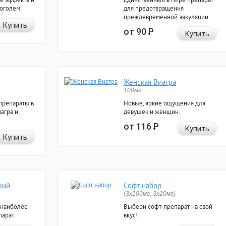
коголем.
для предотвращения
преждевременной эякуляции.
Купить
от 90
Р
Купить
Женская Виагра
100мг
препараты в
Новые, яркие ощущения для
агра и
девушек и женщин.
от 116
Р
Купить
Купить
кий
Софт набор
(3x100мг, 3x20мг)
 наиболее
Выбери софт-препарат на свой
арат.
вкус!