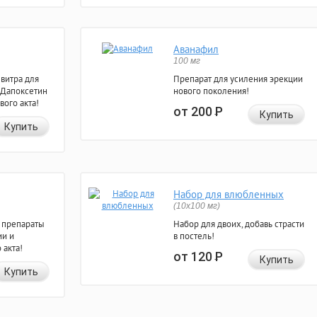
Аванафил
100 мг
евитра для
Препарат для усиления эрекции
 Дапоксетин
нового поколения!
вого акта!
от 200
Р
Купить
Купить
Набор для влюбленных
(10х100 мг)
 препараты
Набор для двоих, добавь страсти
ии и
в постель!
 акта!
от 120
Р
Купить
Купить