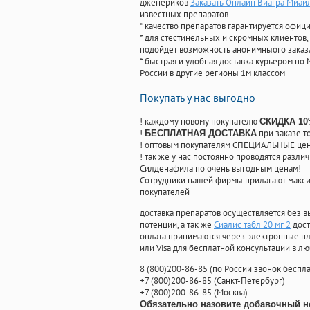
дженериков
Заказать Онлайн Виагра Миай
известных препаратов
* качество препаратов гарантируется офи
* для стестинельных и скромных клиентов,
подойдет возможность анонимныого заказа
* быстрая и удобная доставка курьером по 
России в другие регионы 1м классом
Покупать у нас выгодно
! каждому новому покупателю
СКИДКА 1
!
при заказе т
БЕСПЛАТНАЯ ДОСТАВКА
! оптовым покупателям СПЕЦИАЛЬНЫЕ цены
! так же у нас постоянно проводятся раз
Силденафила по очень выгодным ценам!
Cотрудники нашей фирмы прилагают макси
покупателей
доставка препаратов осуществляется без в
потенции, а так же
Сиалис табл 20 мг 2
дост
оплата принимаются через электронные пл
или Visa для бесплатной консультации в л
8
(800
)200-86-85
(
по России звонок беспла
+7
(800
)200-86-85
(
Санкт-Петербург)
+7
(800
)200-86-85
(
Москва)
Обязательно назовите добавочный н