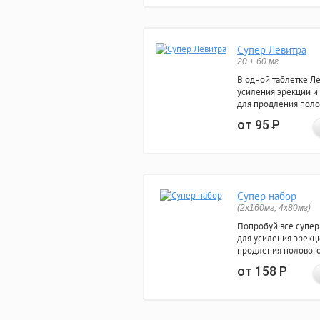
Супер Левитра
20 + 60 мг
В одной таблетке Л
усиления эрекции и
для продления поло
от 95
Р
Супер набор
(2х160мг, 4х80мг)
Попробуй все супер
для усиления эрекц
продления полового
от 158
Р