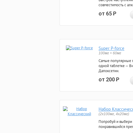
совместимость с ал
от 65
Р
Super P-force
100мг + 60мг
Самые популярные 
одной таблетке — Ви
Дапоксетин.
от 200
Р
Набор Классичес
(2x100мг, 4x20мг)
Попробуй и выбери
понравившийся преп