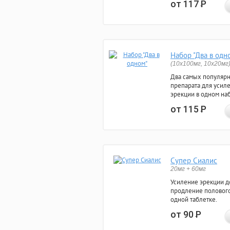
от 117
Р
Набор "Два в одн
(10x100мг, 10x20мг
Два самых популяр
препарата для усил
эрекции в одном на
от 115
Р
Супер Сиалис
20мг + 60мг
Усиление эрекции до
продление полового
одной таблетке.
от 90
Р