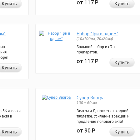
от 117
Р
Купить
Купить
ом"
Набор "Три в одном"
)
(10x100мг, 20x20мг)
ных
Большой набор из 3-х
ения
препаратов.
боре!
от 117
Р
Купить
Купить
Супер Виагра
100 + 60 мг
 36 часов и
Виагра и Дапоксетин в одной
 акта в
таблетке. Усиление эрекции и
продление полового акта!
от 90
Р
Купить
Купить