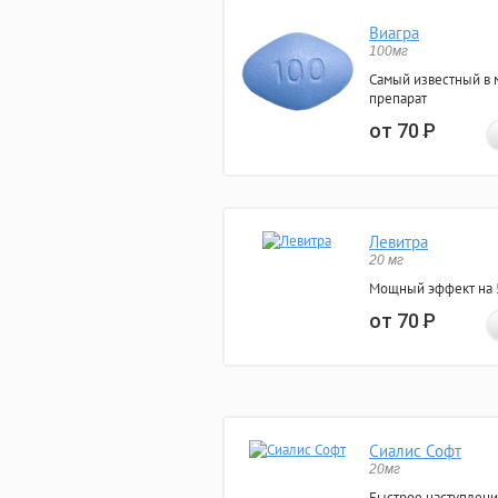
Виагра
100мг
Самый известный в 
препарат
от 70
Р
Левитра
20 мг
Мощный эффект на 5
от 70
Р
Сиалис Софт
20мг
Быстрое наступлени