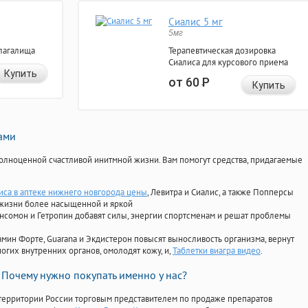
Сиалис 5 мг
5мг
лагалища
Терапевтическая дозировка
Сиалиса для курсового приема
Купить
от 60
Р
Купить
нами
олноценной счастливой инитмной жизни. Вам помогут средства, придагаемые
иса в аптеке нижнего новгорода цены
, Левитра и Сиалис, а также Попперсы
 жизни более насыщенной и яркой
Ансомон и Гетропин добавят силы, энергии спортсменам и решат проблемы
ориамин Форте, Guarana и Экдистерон повысят выносливость организма, вернут
огих внутренних органов, омолодят кожу, и,
Таблетки виагра видео
.
Почему нужно покупать именно у нас?
территории России торговым представителем по продаже препаратов