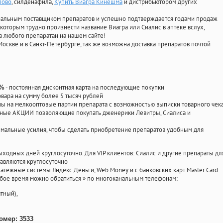
лово
, силденафила
,
Купить Виагра Кинешма
и дистрибьютором других
циальным поставщиком препаратов и успешно подтверждается годами продаж
 которым трудно произнести название Виагра или Сиалис в аптеке вслух,
 любого препаратан на нашем сайте!
Москве и в Санкт-Петербурге, так же возможна доставка препаратов почтой
- постоянная дисконтная карта на последующие покупки
0%
овара на сумму более 5 тысяч рублей
 на мелкооптовые партии препарата с возможностью выписки товарного чек
личные АКЦИИ позволяющие покупать дженерики Левитры, Сиалиса и
мальные усилия, чтобы сделать приобретение препаратов удобным для
ыходных дней круглосуточно. Для VIP клиентов: Сиалис и другие препараты дл
авляются круглосуточно
атежные системы Яндекс Деньги, Web Money и с банковских карт Master Card
юбое время можно обратиться
»
по многоканальным телефонам:
тный),
омер: 3533