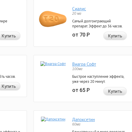
Сиалис
20 мг
мире
Самый долгоиграющий
препарат. Эффект до 36 часов.
от 70
Р
Купить
Купить
Виагра Софт
100мг
ть часов.
Быстрое наступление эффекта,
уже через 20 минут.
Купить
от 65
Р
Купить
Дапоксетин
60мг
е эффекта и
Единственный в мире препарат