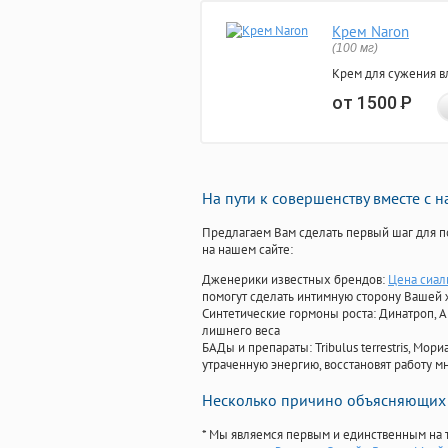
Крем Naron
(100 мг)
Крем для сужения в
от 1500
Р
На пути к совершенству вместе с 
Предлагаем Вам сделать первый шаг для п
на нашем сайте:
Дженерики известных брендов:
Цена сиал
помогут сделать интимную сторону Вашей
Синтетические гормоны роста
: Динатроп, 
лишнего веса
БАДы и препараты:
Tribulus terrestris, М
утраченную энергию, восстановят работу мн
Несколько причино объясняющих 
* Мы являемся первым и единственным на 