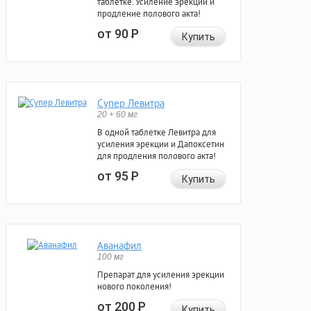
таблетке. Усиление эрекции и
продление полового акта!
от 90
Р
Купить
Супер Левитра
20 + 60 мг
В одной таблетке Левитра для
усиления эрекции и Дапоксетин
для продления полового акта!
от 95
Р
Купить
Аванафил
100 мг
Препарат для усиления эрекции
нового поколения!
от 200
Р
Купить