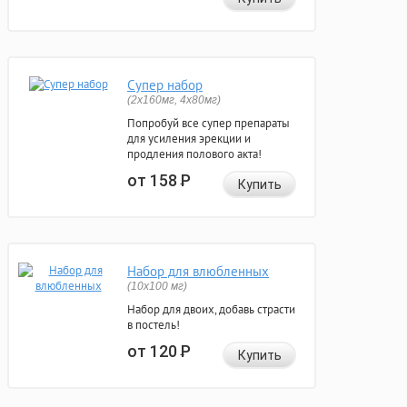
Супер набор
(2х160мг, 4х80мг)
Попробуй все супер препараты
для усиления эрекции и
продления полового акта!
от 158
Р
Купить
Набор для влюбленных
(10х100 мг)
Набор для двоих, добавь страсти
в постель!
от 120
Р
Купить