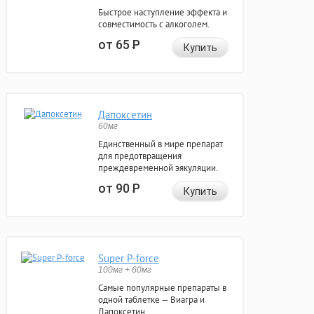
Быстрое наступление эффекта и
совместимость с алкоголем.
от 65
Р
Купить
Дапоксетин
60мг
Единственный в мире препарат
для предотвращения
преждевременной эякуляции.
от 90
Р
Купить
Super P-force
100мг + 60мг
Самые популярные препараты в
одной таблетке — Виагра и
Дапоксетин.