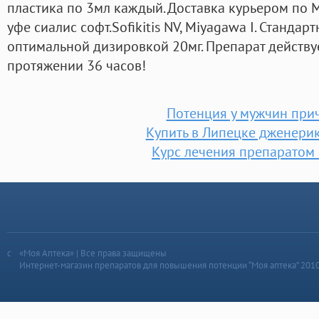
пластика по 3мл каждый. Доставка курьером по М
уфе сиалис софт.Sofikitis NV, Miyagawa I. Станда
оптимальной дизировкой 20мг. Препарат действу
протяжении 36 часов!
Потенция у мужчин при
Купить в Липецке дженерик
Курс лечения препаратом
«Моя Аптека» | Все права защищены
Интернет-магазин препаратов для повышения потенции “Моя аптека” 201