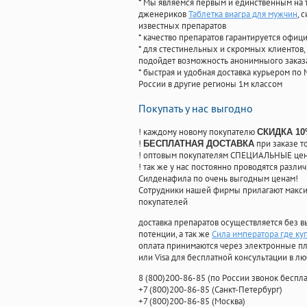
* Мы являемся первым и единственным на 
дженериков
Таблетка виагра для мужчин
, 
известных препаратов
* качество препаратов гарантируется офи
* для стестинельных и скромных клиентов,
подойдет возможность анонимныого заказа
* быстрая и удобная доставка курьером по 
России в другие регионы 1м классом
Покупать у нас выгодно
! каждому новому покупателю
СКИДКА 1
!
при заказе т
БЕСПЛАТНАЯ ДОСТАВКА
! оптовым покупателям СПЕЦИАЛЬНЫЕ цены
! так же у нас постоянно проводятся раз
Силденафила по очень выгодным ценам!
Cотрудники нашей фирмы прилагают макси
покупателей
доставка препаратов осуществляется без в
потенции, а так же
Сила императора где ку
оплата принимаются через электронные пл
или Visa для бесплатной консультации в л
8
(800
)200-86-85
(
по России звонок беспла
+7
(800
)200-86-85
(
Санкт-Петербург)
+7
(800
)200-86-85
(
Москва)