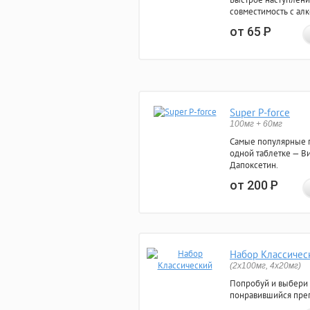
совместимость с ал
от 65
Р
Super P-force
100мг + 60мг
Самые популярные 
одной таблетке — Ви
Дапоксетин.
от 200
Р
Набор Классичес
(2x100мг, 4x20мг)
Попробуй и выбери
понравившийся преп