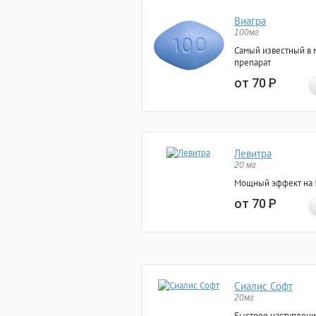
Виагра
100мг
Самый известный в 
препарат
от 70
Р
Левитра
20 мг
Мощный эффект на 5
от 70
Р
Сиалис Софт
20мг
Быстрое наступлени