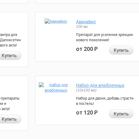
Аванафил
100 мг
евитра для
Препарат для усиления эрекции
 Дапоксетин
нового поколения!
вого акта!
от 200
Р
Купить
Купить
Набор для влюбленных
(10х100 мг)
 препараты
Набор для двоих, добавь страсти
ии и
в постель!
 акта!
от 120
Р
Купить
Купить