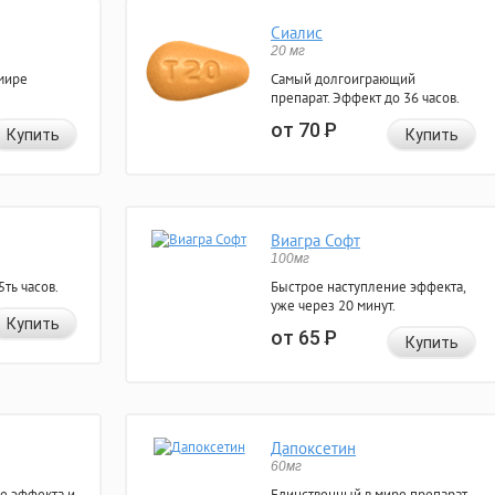
Сиалис
20 мг
мире
Самый долгоиграющий
препарат. Эффект до 36 часов.
от 70
Р
Купить
Купить
Виагра Софт
100мг
ть часов.
Быстрое наступление эффекта,
уже через 20 минут.
Купить
от 65
Р
Купить
Дапоксетин
60мг
е эффекта и
Единственный в мире препарат