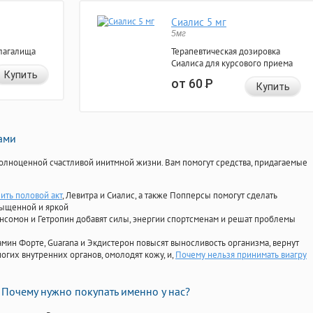
Сиалис 5 мг
5мг
лагалища
Терапевтическая дозировка
Сиалиса для курсового приема
Купить
от 60
Р
Купить
нами
олноценной счастливой инитмной жизни. Вам помогут средства, придагаемые
ить половой акт
, Левитра и Сиалис, а также Попперсы помогут сделать
сыщенной и яркой
Ансомон и Гетропин добавят силы, энергии спортсменам и решат проблемы
ориамин Форте, Guarana и Экдистерон повысят выносливость организма, вернут
огих внутренних органов, омолодят кожу, и,
Почему нельзя принимать виагру
Почему нужно покупать именно у нас?