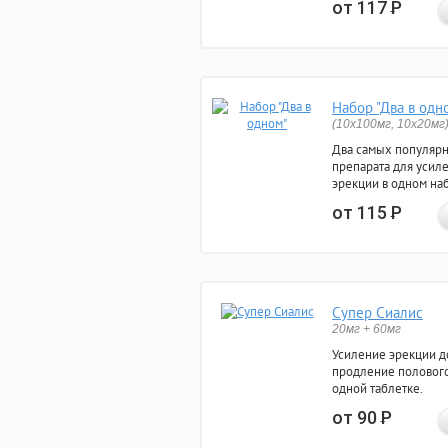
от 117
Р
Набор "Два в одн
(10x100мг, 10x20мг
Два самых популяр
препарата для усил
эрекции в одном на
от 115
Р
Супер Сиалис
20мг + 60мг
Усиление эрекции до
продление полового
одной таблетке.
от 90
Р