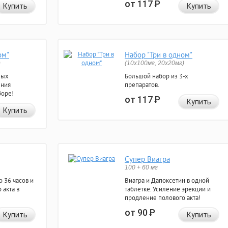
от 117
Р
Купить
Купить
ом"
Набор "Три в одном"
)
(10x100мг, 20x20мг)
ных
Большой набор из 3-х
ения
препаратов.
боре!
от 117
Р
Купить
Купить
Супер Виагра
100 + 60 мг
 36 часов и
Виагра и Дапоксетин в одной
 акта в
таблетке. Усиление эрекции и
продление полового акта!
от 90
Р
Купить
Купить