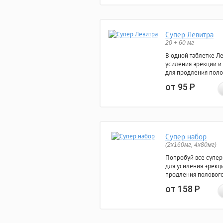
Супер Левитра
20 + 60 мг
В одной таблетке Л
усиления эрекции и
для продления поло
от 95
Р
Супер набор
(2х160мг, 4х80мг)
Попробуй все супер
для усиления эрекц
продления полового
от 158
Р