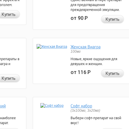
коголем.
для предотвращения
преждевременной эякуляции.
Купить
от 90
Р
Купить
Женская Виагра
100мг
препараты в
Новые, яркие ощущения для
агра и
девушек и женщин.
от 116
Р
Купить
Купить
кий
Софт набор
(3x100мг, 3x20мг)
 наиболее
Выбери софт-препарат на свой
арат.
вкус!