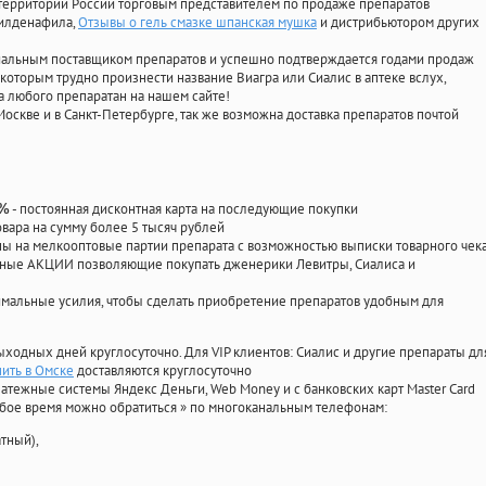
территории России торговым представителем по продаже препаратов
силденафила
,
Отзывы о гель смазке шпанская мушка
и дистрибьютором других
циальным поставщиком препаратов и успешно подтверждается годами продаж
 которым трудно произнести название Виагра или Сиалис в аптеке вслух,
 любого препаратан на нашем сайте!
Москве и в Санкт-Петербурге, так же возможна доставка препаратов почтой
- постоянная дисконтная карта на последующие покупки
0%
овара на сумму более 5 тысяч рублей
 на мелкооптовые партии препарата с возможностью выписки товарного чек
личные АКЦИИ позволяющие покупать дженерики Левитры, Сиалиса и
мальные усилия, чтобы сделать приобретение препаратов удобным для
ыходных дней круглосуточно. Для VIP клиентов: Сиалис и другие препараты дл
пить в Омске
доставляются круглосуточно
атежные системы Яндекс Деньги, Web Money и с банковских карт Master Card
юбое время можно обратиться
»
по многоканальным телефонам:
тный),