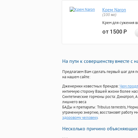
Крем Naron
(100 мг)
Крем для сужения в
от 1500
Р
На пути к совершенству вместе с 
Предлагаем Вам сделать первый шаг для п
на нашем сайте:
Дженерики известных брендов:
Чем продл
интимную сторону Вашей жизни более на
Синтетические гормоны роста
: Динатроп, 
лишнего веса
БАДы и препараты:
Tribulus terrestris, М
утраченную энергию, восстановят работу мн
здоровому человеку
.
Несколько причино объясняющих 