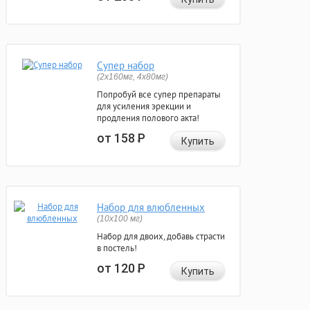
Супер набор
(2х160мг, 4х80мг)
Попробуй все супер препараты
для усиления эрекции и
продления полового акта!
от 158
Р
Купить
Набор для влюбленных
(10х100 мг)
Набор для двоих, добавь страсти
в постель!
от 120
Р
Купить