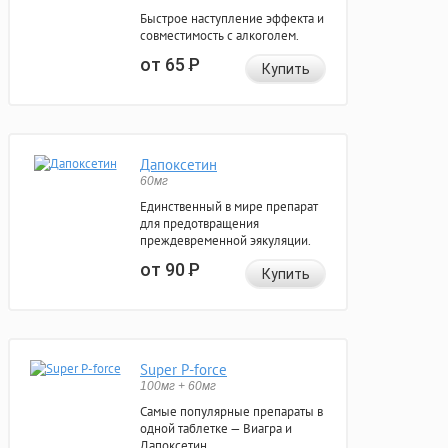
Быстрое наступление эффекта и
совместимость с алкоголем.
от 65
Р
Купить
Дапоксетин
60мг
Единственный в мире препарат
для предотвращения
преждевременной эякуляции.
от 90
Р
Купить
Super P-force
100мг + 60мг
Самые популярные препараты в
одной таблетке — Виагра и
Дапоксетин.