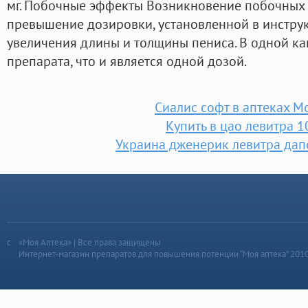
мг. Побочные эффекты Возникновение побочных
превышение дозировки, установленной в инструкц
увеличения длины и толщины пениса. В одной ка
препарата, что и является одной дозой.
Сиалис софт в аптеках М
Купить в цао левитра 1
Украина дженерик левитра дап
«Моя Аптека» | Все права защищены
Интернет-магазин препаратов для повышения потенции “Моя аптека” 201