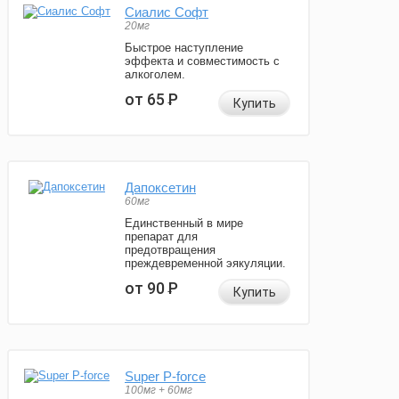
Сиалис Софт
20мг
Быстрое наступление
эффекта и совместимость с
алкоголем.
от 65
Р
Купить
Дапоксетин
60мг
Единственный в мире
препарат для
предотвращения
преждевременной эякуляции.
от 90
Р
Купить
Super P-force
100мг + 60мг