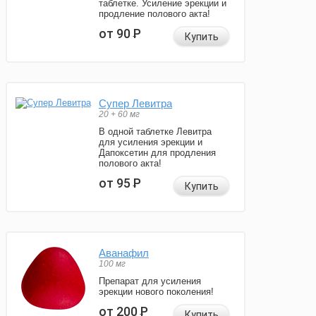
таблетке. Усиление эрекции и
продление полового акта!
от 90
Р
Купить
Супер Левитра
20 + 60 мг
В одной таблетке Левитра
для усиления эрекции и
Дапоксетин для продления
полового акта!
от 95
Р
Купить
Аванафил
100 мг
Препарат для усиления
эрекции нового поколения!
от 200
Р
Купить