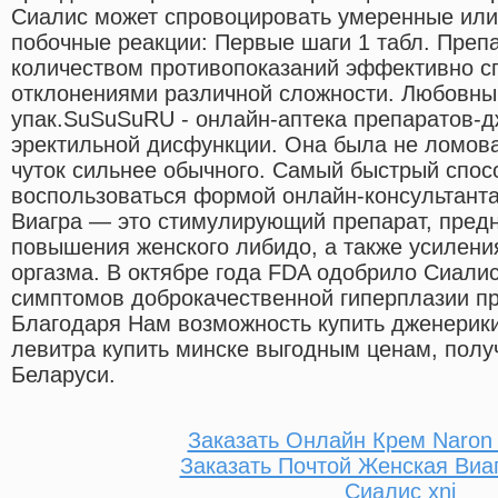
Сиалис может спровоцировать умеренные ил
побочные реакции: Первые шаги 1 табл. Преп
количеством противопоказаний эффективно с
отклонениями различной сложности. Любовны
упак.SuSuSuRU - онлайн-аптека препаратов-д
эректильной дисфункции. Она была не ломова
чуток сильнее обычного. Самый быстрый спосо
воспользоваться формой онлайн-консультанта
Виагра — это стимулирующий препарат, пред
повышения женского либидо, а также усилен
оргазма. В октябре года FDA одобрило Сиалис
симптомов доброкачественной гиперплазии п
Благодаря Нам возможность купить дженерики 
левитра купить минске выгодным ценам, полу
Беларуси.
Заказать Онлайн Крем Naron
Заказать Почтой Женская Виа
Сиалис xnj