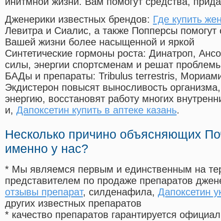
инитмной жизни. Вам помогут средства, прид
Дженерики известных брендов:
Где купить же
Левитра и Сиалис, а также Попперсы помогут
Вашей жизни более насыщенной и яркой
Синтетические гормоны роста
: Динатроп, Анс
силы, энергии спортсменам и решат проблем
БАДы и препараты:
Tribulus terrestris, Мориа
Экдистерон повысят выносливость организма,
энергию, восстановят работу многих внутренн
и,
Дапоксетин купить в аптеке казань
.
Несколько причино объясняющих По
именно у нас?
* Мы являемся первым и единственным на те
представителем по продаже препаратов дже
отзывы препарат
, силденафила
,
Дапоксетин у
других известных препаратов
* качество препаратов гарантируется офици