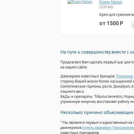
Крем Naron
(100 мг)
Крем для сужения в
от 1500
Р
На пути к совершенству вместе с 
Предлагаем Вам сделать первый шаг для п
на нашем сайте:
Дженерики известных брендов:
Полезное 
сторону Вашей жизни более насыщенной 
Синтетические гормоны роста
: Динатроп, 
лишнего веса
БАДы и препараты:
Tribulus terrestris, М
утраченную энергию, восстановят работу мн
Несколько причино объясняющих 
* Мы являемся первым и единственным на 
дженериков
Купить Аванафил Приозерное
известных препаратов