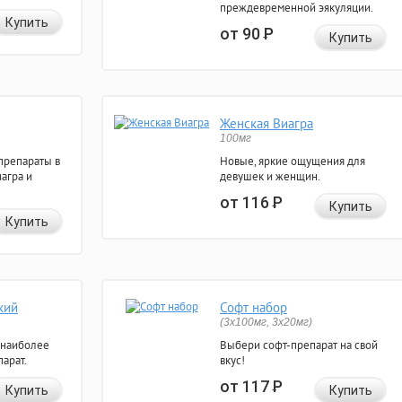
преждевременной эякуляции.
Купить
от 90
Р
Купить
Женская Виагра
100мг
препараты в
Новые, яркие ощущения для
агра и
девушек и женщин.
от 116
Р
Купить
Купить
кий
Софт набор
(3x100мг, 3x20мг)
 наиболее
Выбери софт-препарат на свой
арат.
вкус!
от 117
Р
Купить
Купить