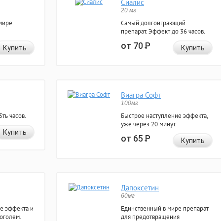
Сиалис
20 мг
мире
Самый долгоиграющий
препарат. Эффект до 36 часов.
от 70
Р
Купить
Купить
Виагра Софт
100мг
ть часов.
Быстрое наступление эффекта,
уже через 20 минут.
Купить
от 65
Р
Купить
Дапоксетин
60мг
е эффекта и
Единственный в мире препарат
коголем.
для предотвращения