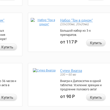
ом"
Набор "Три в одном"
)
(10x100мг, 20x20мг)
ных
Большой набор из 3-х
ения
препаратов.
боре!
от 117
Р
Купить
Купить
Супер Виагра
100 + 60 мг
 36 часов и
Виагра и Дапоксетин в одной
 акта в
таблетке. Усиление эрекции и
продление полового акта!
от 90
Р
Купить
Купить