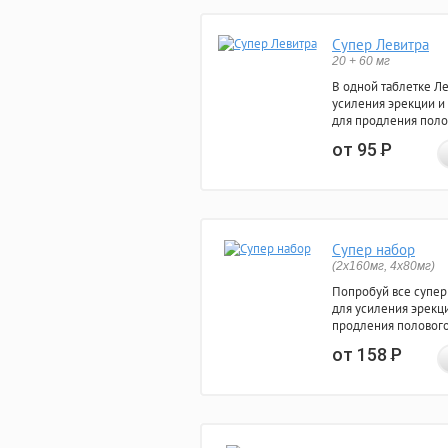
Супер Левитра
20 + 60 мг
В одной таблетке Л
усиления эрекции и
для продления поло
от 95
Р
Супер набор
(2х160мг, 4х80мг)
Попробуй все супер
для усиления эрекц
продления полового
от 158
Р