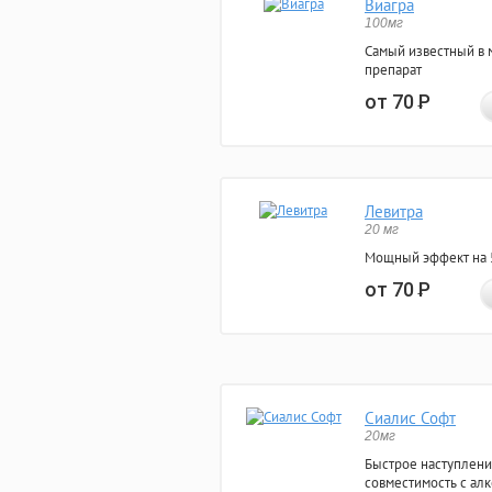
Виагра
100мг
Самый известный в 
препарат
от 70
Р
Левитра
20 мг
Мощный эффект на 5
от 70
Р
Сиалис Софт
20мг
Быстрое наступлени
совместимость с ал