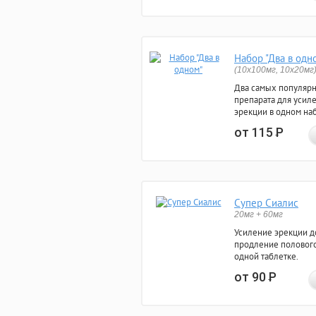
Набор "Два в одн
(10x100мг, 10x20мг
Два самых популяр
препарата для усил
эрекции в одном на
от 115
Р
Супер Сиалис
20мг + 60мг
Усиление эрекции до
продление полового
одной таблетке.
от 90
Р