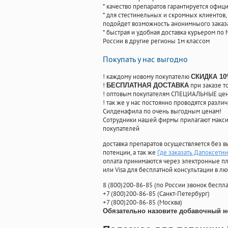
* качество препаратов гарантируется офи
* для стестинельных и скромных клиентов,
подойдет возможность анонимныого заказа
* быстрая и удобная доставка курьером по 
России в другие регионы 1м классом
Покупать у нас выгодно
! каждому новому покупателю
СКИДКА 1
!
при заказе т
БЕСПЛАТНАЯ ДОСТАВКА
! оптовым покупателям СПЕЦИАЛЬНЫЕ цены
! так же у нас постоянно проводятся раз
Силденафила по очень выгодным ценам!
Cотрудники нашей фирмы прилагают макси
покупателей
доставка препаратов осуществляется без в
потенции, а так же
Где заказать Дапоксети
оплата принимаются через электронные пл
или Visa для бесплатной консультации в л
8
(800
)200-86-85
(
по России звонок беспла
+7
(800
)200-86-85
(
Санкт-Петербург)
+7
(800
)200-86-85
(
Москва)
Обязательно назовите добавочный н