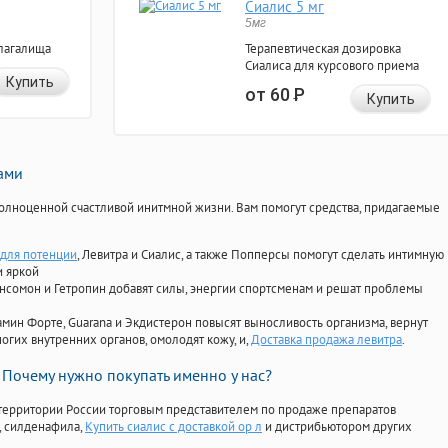
Сиалис 5 мг
5мг
лагалища
Терапевтическая дозировка
Сиалиса для курсового приема
Купить
от 60
Р
Купить
нами
олноценной счастливой инитмной жизни. Вам помогут средства, придагаемые
для потенции
, Левитра и Сиалис, а также Попперсы помогут сделать интимную
и яркой
Ансомон и Гетропин добавят силы, энергии спортсменам и решат проблемы
ориамин Форте, Guarana и Экдистерон повысят выносливость организма, вернут
огих внутренних органов, омолодят кожу, и,
Доставка продажа левитра
.
Почему нужно покупать именно у нас?
территории России торговым представителем по продаже препаратов
, силденафила
,
Купить сиалис с доставкой ор л
и дистрибьютором других