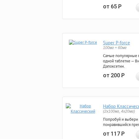
от 65
Р
Super P-force
100мг + 60мг
Самые популярные 
одной таблетке — Ви
Дапоксетин.
от 200
Р
Набор Классичес
(2x100мг, 4x20мг)
Попробуй и выбери
понравившийся преп
от 117
Р