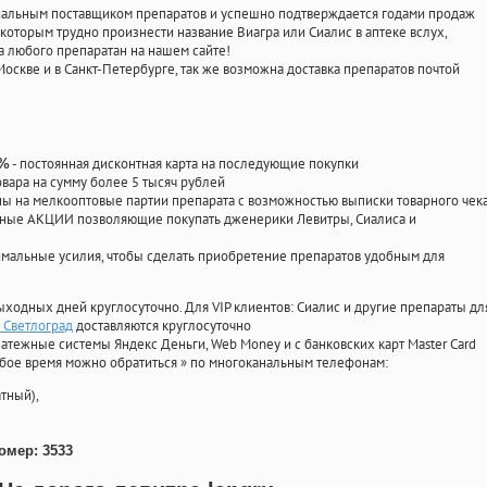
циальным поставщиком препаратов и успешно подтверждается годами продаж
 которым трудно произнести название Виагра или Сиалис в аптеке вслух,
 любого препаратан на нашем сайте!
Москве и в Санкт-Петербурге, так же возможна доставка препаратов почтой
- постоянная дисконтная карта на последующие покупки
0%
овара на сумму более 5 тысяч рублей
 на мелкооптовые партии препарата с возможностью выписки товарного чек
личные АКЦИИ позволяющие покупать дженерики Левитры, Сиалиса и
мальные усилия, чтобы сделать приобретение препаратов удобным для
ыходных дней круглосуточно. Для VIP клиентов: Сиалис и другие препараты дл
н Светлоград
доставляются круглосуточно
атежные системы Яндекс Деньги, Web Money и с банковских карт Master Card
юбое время можно обратиться
»
по многоканальным телефонам:
тный),
омер: 3533