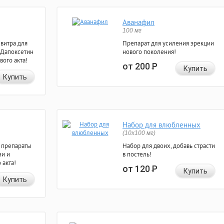
Аванафил
100 мг
евитра для
Препарат для усиления эрекции
 Дапоксетин
нового поколения!
вого акта!
от 200
Р
Купить
Купить
Набор для влюбленных
(10х100 мг)
 препараты
Набор для двоих, добавь страсти
ии и
в постель!
 акта!
от 120
Р
Купить
Купить