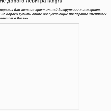
Не дорого левитра langru
епараты для лечения эректильной дисфункции в интернет-
е не дорого купить online возбуждающие препараты именитых
олётом в Казань.