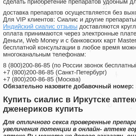
сделать приобретение препаратов удобным д
доставка препаратов осуществляется без вых
Для VIP клиентов: Сиалис и другие препараты
Индийский сиалис отзывы
доставляются кругл
оплата принимаются через электронные плат
Деньги, Web Money и с банковских карт Master
бесплатной консультации в любое время мож
многоканальным телефонам:
8
(800
)200-86-85
(
по России звонок бесплатны
+7
(800
)200-86-85
(
Санкт-Петербург)
+7
(800
)200-86-85
(
Москва)
Обязательно назовите добавочный номер: 
Купить сиалис в Иркутске апте
дженериков купить
Для отличного секса проверенные препа
увеличения потенции в онлайн- аптеке го
аптеке Вы можете не дорого заказать он