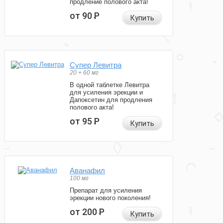
продление полового акта!
от 90
Р
Купить
Супер Левитра
20 + 60 мг
В одной таблетке Левитра
для усиления эрекции и
Дапоксетин для продления
полового акта!
от 95
Р
Купить
Аванафил
100 мг
Препарат для усиления
эрекции нового поколения!
от 200
Р
Купить