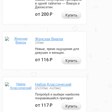
в одной таблетке — Виагра и
Дапоксетин.
от 200
Р
Купить
Женская Виагра
100мг
Новые, яркие ощущения для
девушек и женщин.
от 116
Р
Купить
Набор Классический
(2x100мг, 4x20мг)
Попробуй и выбери наиболее
понравившийся препарат.
от 117
Р
Купить