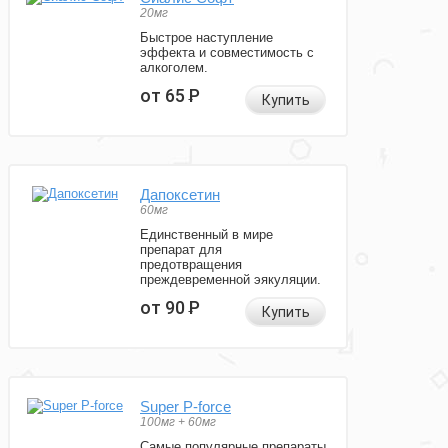
20мг
Быстрое наступление
эффекта и совместимость с
алкоголем.
от 65
Р
Купить
Дапоксетин
60мг
Единственный в мире
препарат для
предотвращения
преждевременной эякуляции.
от 90
Р
Купить
Super P-force
100мг + 60мг
Самые популярные препараты