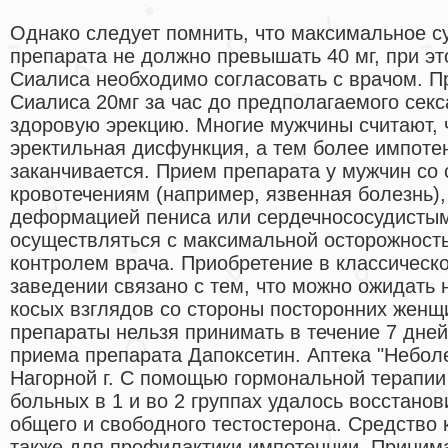
Однако следует помнить, что максимальное су
препарата не должно превышать 40 мг, при э
Сиалиса необходимо согласовать с врачом. П
Сиалиса 20мг за час до предполагаемого секс
здоровую эрекцию. Многие мужчины считают, 
эректильная дисфункция, а тем более импотен
заканчивается. Прием препарата у мужчин со 
кровотечениям (например, язвенная болезнь),
деформацией пениса или сердечнососудисты
осуществляться с максимальной осторожност
контролем врача. Приобретение в классичес
заведении связано с тем, что можно ожидать
косых взглядов со стороны посторонних женщи
препараты нельзя принимать в течение 7 дне
приема препарата Дапоксетин. Аптека "Неболе
Нагорной г. С помощью гормональной терапии
больных в 1 и во 2 группах удалось восстано
общего и свободного тестостерона. Средство 
также для профилактики импотенции. Приним