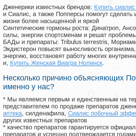
Дженерики известных брендов:
Купить сиалис
и Сиалис, а также Попперсы помогут сделать
жизни более насыщенной и яркой
Синтетические гормоны роста
: Динатроп, Анс
силы, энергии спортсменам и решат проблем
БАДы и препараты:
Tribulus terrestris, Мориа
Экдистерон повысят выносливость организма,
энергию, восстановят работу многих внутренн
и,
Купить Женская Виагра Нолинск
.
Несколько причино объясняющих По
именно у нас?
* Мы являемся первым и единственным на те
представителем по продаже препаратов дже
аптека
, силденафила
,
Сиалис побочный эффе
других известных препаратов
* качество препаратов гарантируется офици
препаратов и успешно подтверждается годам