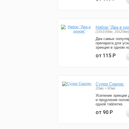
Набор "Два в од
(10x100мг, 10x20мг
Два самых популя
препарата для уси
эрекции в одном н
от 115
Р
Супер Сиалис
20мг + 60мг
Усиление эрекции 
и продление полов
одной таблетке.
от 90
Р