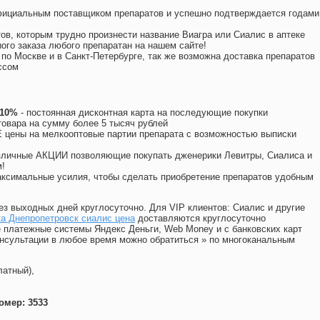
официальным поставщиком препаратов и успешно подтверждается годами
ов, которым трудно произнести название Виагра или Сиалис в аптеке
ого заказа любого препаратан на нашем сайте!
 по Москве и в Санкт-Петербурге, так же возможна доставка препаратов
ссом
 10%
- постоянная дисконтная карта на последующие покупки
товара на сумму более 5 тысяч рублей
цены на мелкооптовые партии препарата с возможностью выписки
различные АКЦИИ позволяющие покупать дженерики Левитры, Сиалиса и
!
ксимальные усилия, чтобы сделать приобретение препаратов удобным
ез выходных дней круглосуточно. Для VIP клиентов: Сиалис и другие
а Днепропетровск сиалис цена
доставляются круглосуточно
 платежные системы Яндекс Деньги, Web Money и с банковских карт
консультации в любое время можно обратиться
»
по многоканальным
латный),
омер: 3533