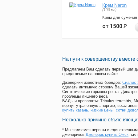
Крем Naron
(100 мг)
Крем для сужения
от 1500
Р
На пути к совершенству вместе 
Предлагаем Вам сделать первый шаг дл
придагаемые на нашем сайте:
Дженерики известных брендов:
Сиалис 
сделать интимную сторону Вашей жизн
Синтетические гормоны роста
: Динатро
проблемы лишнего веса
БАДы и препараты:
Tribulus terrestris
вернут утраченную энергию, восстановя
купить казань. низкие цены, сотни дов
Несколько причино объясняющих
* Мы являемся первым и единственным 
дженериков
Дженерик купить Омск
, си