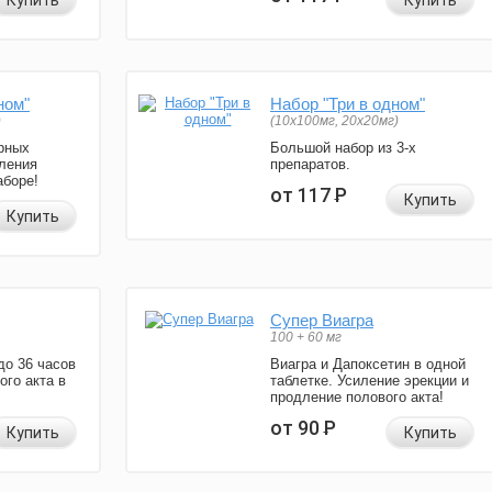
Купить
Купить
ном"
Набор "Три в одном"
)
(10x100мг, 20x20мг)
рных
Большой набор из 3-х
ления
препаратов.
аборе!
от 117
Р
Купить
Купить
Супер Виагра
100 + 60 мг
до 36 часов
Виагра и Дапоксетин в одной
ого акта в
таблетке. Усиление эрекции и
продление полового акта!
от 90
Р
Купить
Купить