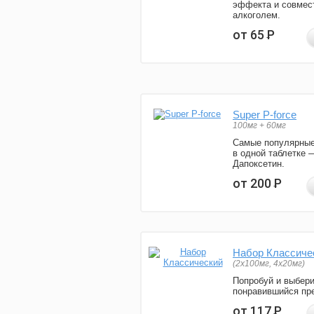
эффекта и совмес
алкоголем.
от 65
Р
Super P-force
100мг + 60мг
Самые популярные
в одной таблетке 
Дапоксетин.
от 200
Р
Набор Классиче
(2x100мг, 4x20мг)
Попробуй и выбер
понравившийся пре
от 117
Р