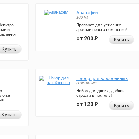
Аванафил
100 мг
Левитра
Препарат для усиления
ции и
эрекции нового поколения!
родления
от 200
Р
Купить
Купить
Набор для влюбленных
(10х100 мг)
р
Набор для двоих, добавь
иления
страсти в постель!
ия
от 120
Р
Купить
Купить