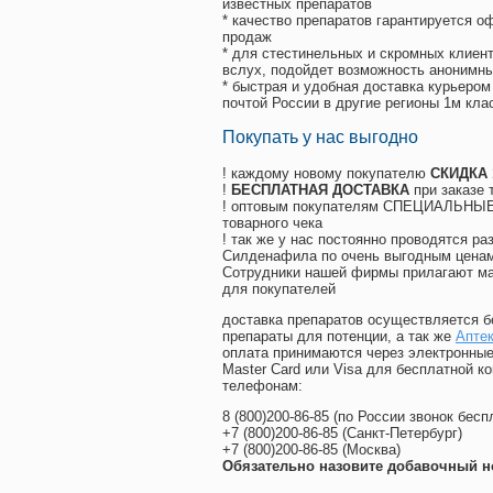
известных препаратов
* качество препаратов гарантируется 
продаж
* для стестинельных и скромных клиент
вслух, подойдет возможность анонимны
* быстрая и удобная доставка курьером
почтой России в другие регионы 1м кла
Покупать у нас выгодно
! каждому новому покупателю
СКИДКА
!
БЕСПЛАТНАЯ ДОСТАВКА
при заказе 
! оптовым покупателям СПЕЦИАЛЬНЫЕ 
товарного чека
! так же у нас постоянно проводятся 
Силденафила по очень выгодным ценам
Cотрудники нашей фирмы прилагают ма
для покупателей
доставка препаратов осуществляется б
препараты для потенции, а так же
Аптек
оплата принимаются через электронные
Master Card или Visa для бесплатной 
телефонам:
8
(800
)200-86-85
(
по России звонок бесп
+7
(800
)200-86-85
(
Санкт-Петербург)
+7
(800
)200-86-85
(
Москва)
Обязательно назовите добавочный н