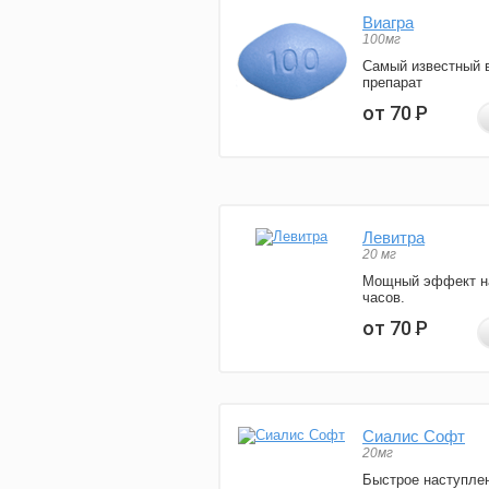
Виагра
100мг
Самый известный 
препарат
от 70
Р
Левитра
20 мг
Мощный эффект н
часов.
от 70
Р
Сиалис Софт
20мг
Быстрое наступле