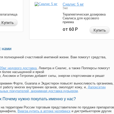
Сиалис 5 мг
5мг
 влагалища
Терапевтическая дозировка
Сиалиса для курсового
приема
Купить
от 60
Р
Купить
с нами
я полноценной счастливой инитмной жизни. Вам помогут средства,
20мг недорого доставка
, Левитра и Сиалис, а также Попперсы помогут
и более насыщенной и яркой
п, Ансомон и Гетропин добавят силы, энергии спортсменам и решат
, Мориамин Форте, Guarana и Экдистерон повысят выносливость организма,
т работу многих внутренних органов, омолодят кожу, и,
Дапоксетин
ольных покупателей, анонимная доставка курьером
.
 Почему нужно покупать именно у нас?
на территории России торговым представителем по продаже препаратов
лденафила
,
Виагра купить в аптеке челябинск
и дистрибьютором других