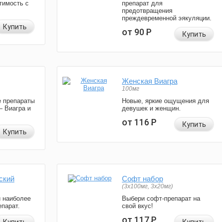
тимость с
препарат для
предотвращения
преждевременной эякуляции.
Купить
от 90
Р
Купить
Женская Виагра
100мг
 препараты
Новые, яркие ощущения для
— Виагра и
девушек и женщин.
от 116
Р
Купить
Купить
ский
Софт набор
(3x100мг, 3x20мг)
и наиболее
Выбери софт-препарат на
парат.
свой вкус!
от 117
Р