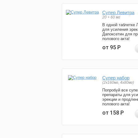
Супер Левитра
20 + 60 мг
В одной таблетке 
для усиления эрек
Дапоксетин для п
полового акта!
от 95
Р
Супер набор
(2х160мг, 4х80мг)
Попробуй все супе
препараты для ус
эрекции и продлен
полового акта!
от 158
Р