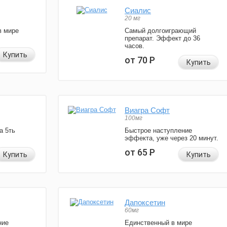
Сиалис
20 мг
в мире
Самый долгоиграющий
препарат. Эффект до 36
часов.
Купить
от 70
Р
Купить
Виагра Софт
100мг
а 5ть
Быстрое наступление
эффекта, уже через 20 минут.
от 65
Р
Купить
Купить
Дапоксетин
60мг
ние
Единственный в мире