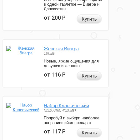
в одной таблетке — Виагра и
Дапоксетин.
от 200
Р
Купить
Женская Виагра
100мг
Новые, яркие ощущения для
девушек и женщин.
от 116
Р
Купить
Набор Классический
(2x100мг, 4x20мг)
Попробуй и выбери наиболее
понравившийся препарат.
от 117
Р
Купить