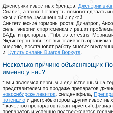
Дженерики известных брендов:
Дженерик виаг
Сиалис, а также Попперсы помогут сделать и
жизни более насыщенной и яркой
Синтетические гормоны роста
: Динатроп, Анс
силы, энергии спортсменам и решат проблем
БАДы и препараты:
Tribulus terrestris, Мориа
Экдистерон повысят выносливость организма,
энергию, восстановят работу многих внутренн
и,
Купить онлайн Виагра Воркута
.
Несколько причино объясняющих По
именно у нас?
* Мы являемся первым и единственным на те
представителем по продаже препаратов дже
новосибирске левитра
, силденафила
,
Препар
потенцию
и дистрибьютором других известных
* качество препаратов гарантируется офици
препаратов и успешно подтверждается годам