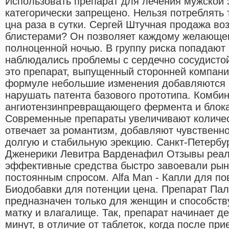
Использовать препарат для лечения мужской
категорически запрещено. Нельзя потреблять 
цна раза в сутки. Сергей Штучная продажа во
блистерами? Он позволяет каждому желающе
полноценной ночью. В группу риска попадают
наблюдались проблемы с сердечно сосудисто
это препарат, выпущенный сторонней компани
формуле небольшие изменения добавляются 
нарушать патента базового прототипа. Комби
ангиотензинпревращающего фермента и блока
Современные препараты увеличивают количес
отвечает за романтизм, добавляют чувственно
долгую и стабильную эрекцию. Санкт-Петербу
Дженерики Левитра Варденафил Отзывы реал
эффективные средства быстро завоевали рын
постоянным спросом. Alfa Man - Капли для 
Биодобавки для потенции цена. Препарат Пал
предназначен только для женщин и способству
матку и влагалище. Так, препарат начинает де
минут, в отличие от таблеток, когда после пр