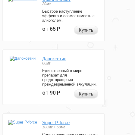
20мг
Быстрое наступление
эффекта и совместимость с
алкоголем.
от 65
Р
Купить
Дапоксетин
60мг
Единственный в мире
препарат для
предотвращения
преждевременной эякуляции.
от 90
Р
Купить
Super P-force
100мг + 60мг
Самые популярные препараты