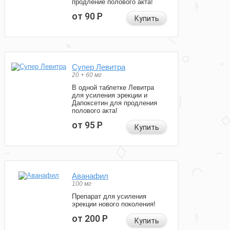
продление полового акта!
от 90
Р
Купить
Супер Левитра
20 + 60 мг
В одной таблетке Левитра
для усиления эрекции и
Дапоксетин для продления
полового акта!
от 95
Р
Купить
Аванафил
100 мг
Препарат для усиления
эрекции нового поколения!
от 200
Р
Купить