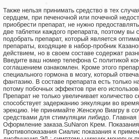
Также нельзя принимать средство в тех случая
сердцем, при печеночной или почечной недос
приобрести препарат, не нужно предоставлять
две таблетки каждого препарата, поэтому вы
подобрать препарат, который является оптим
препараты, входящие в набор-пробник Казан
действием, но в своем составе содержат раз
Введите ваш номер телефона С политикой ко
соглашением ознакомлен. Кроме этого препар
специального гормона в мозгу, который отвеча
фантазию. В составе препарата есть только н
потому побочных эффектов при его использов
Препарат не только увеличивает количество с
способствует задержанию эякуляции во время
эрекцию. Не принимайте Женскую Виагру в со
средствами для стимуляции либидо. Главная 
Оформление заказа.SuNaron Крем. Показания
Противопоказания Сиалис показания к приме
дисфункция ЭД ; симптомы нижних мочевых пу