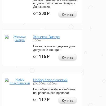
в одной таблетке — Виагра и
Дапоксетин.
от 200
Р
Купить
Женская Виагра
100мг
Новые, яркие ощущения для
девушек и женщин.
от 116
Р
Купить
Набор Классический
(2x100мг, 4x20мг)
Попробуй и выбери наиболее
понравившийся препарат.
от 117
Р
Купить