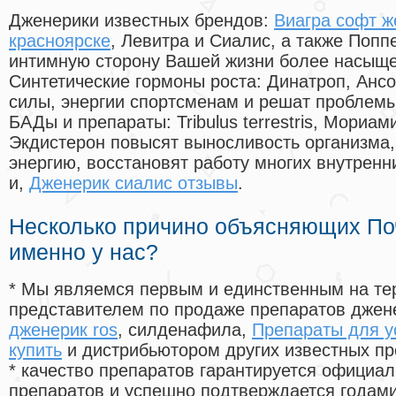
Дженерики известных брендов:
Виагра софт ж
красноярске
, Левитра и Сиалис, а также Попп
интимную сторону Вашей жизни более насыще
Синтетические гормоны роста
: Динатроп, Анс
силы, энергии спортсменам и решат проблем
БАДы и препараты:
Tribulus terrestris, Мориа
Экдистерон повысят выносливость организма,
энергию, восстановят работу многих внутренн
и,
Дженерик сиалис отзывы
.
Несколько причино объясняющих По
именно у нас?
* Мы являемся первым и единственным на те
представителем по продаже препаратов дже
дженерик ros
, силденафила
,
Препараты для у
купить
и дистрибьютором других известных пр
* качество препаратов гарантируется офици
препаратов и успешно подтверждается годам