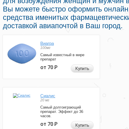
для возбуждения женщин и мужчин в
Вы можете быстро оформить онлай
средства именитых фармацевтически
доставкой авиапочтой в Ваш город.
Виагра
100мг
Самый известный в мире
препарат
от 70
Р
Купить
Сиалис
20 мг
Самый долгоиграющий
препарат. Эффект до 36
часов.
от 70
Р
Купить