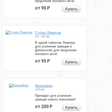
продление полового акта!
от 90
Р
Купить
Супер Левитра
20 + 60 мг
В одной таблетке Левитра
для усиления эрекции и
Дапоксетин для продления
полового акта!
от 95
Р
Купить
Аванафил
100 мг
Препарат для усиления
эрекции нового поколения!
от 200
Р
Купить