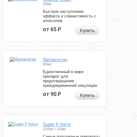
20мг
Быстрое наступление
эффекта и совместимость с
алкоголем.
от 65
Р
Купить
Дапоксетин
60мг
Единственный в мире
препарат для
предотвращения
преждевременной эякуляции.
от 90
Р
Купить
Super P-force
100мг + 60мг
Самые популярные препараты