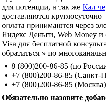
для потенции, а так же
Кал че
доставляются круглосуточно
оплата принимаются через э
Яндекс Деньги, Web Money и с
Visa для бесплатной консуль
обратиться
»
по многоканаль
8
(800
)200-86-85
(
по Росси
+7
(800
)200-86-85
(
Санкт-П
+7
(800
)200-86-85
(
Москва)
Обязательно назовите доба