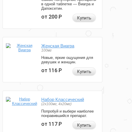
в одной таблетке — Виагра и
Дапоксетин.
от 200
Р
Купить
Женская Виагра
100мг
Новые, яркие ощущения для
девушек и женщин.
от 116
Р
Купить
Набор Классический
(2x100мг, 4x20мг)
Попробуй и выбери наиболее
понравившийся препарат.
от 117
Р
Купить