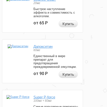
20мг
Быстрое наступление
эффекта и совместимость с
алкоголем.
от 65
Р
Купить
Дапоксетин
60мг
Единственный в мире
препарат для
предотвращения
преждевременной эякуляции.
от 90
Р
Купить
Super P-force
100мг + 60мг
Самые популярные препараты