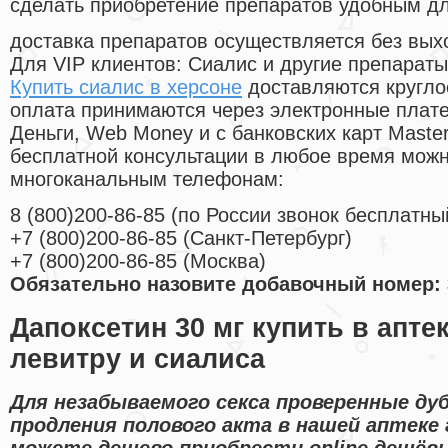
сделать приобретение препаратов удобным д
доставка препаратов осуществляется без вых
Для VIP клиентов: Сиалис и другие препараты
Купить сиалис в херсоне
доставляются кругло
оплата принимаются через электронные плат
Деньги, Web Money и с банковских карт Master
бесплатной консультации в любое время мож
многоканальным телефонам:
8
(800
)200-86-85
(
по России звонок бесплатны
+7
(800
)200-86-85
(
Санкт-Петербург)
+7
(800
)200-86-85
(
Москва)
Обязательно назовите добавочный номер: 
Дапоксетин 30 мг купить в апте
левитру и сиалиса
Для незабываемого секса проверенные ду
продления полового акта в нашей аптеке 
можете дешево приобрести online дешёв