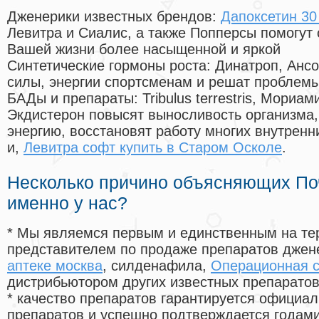
Дженерики известных брендов:
Дапоксетин 30 
Левитра и Сиалис, а также Попперсы помогут
Вашей жизни более насыщенной и яркой
Синтетические гормоны роста
: Динатроп, Анс
силы, энергии спортсменам и решат проблем
БАДы и препараты:
Tribulus terrestris, Мориа
Экдистерон повысят выносливость организма,
энергию, восстановят работу многих внутренн
и,
Левитра софт купить в Старом Осколе
.
Несколько причино объясняющих По
именно у нас?
* Мы являемся первым и единственным на те
представителем по продаже препаратов дже
аптеке москва
, силденафила
,
Операционная с
дистрибьютором других известных препарато
* качество препаратов гарантируется офици
препаратов и успешно подтверждается годам