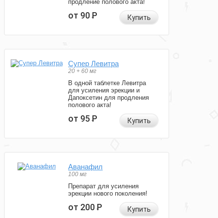
продление полового акта!
от 90
Р
Купить
Супер Левитра
20 + 60 мг
В одной таблетке Левитра
для усиления эрекции и
Дапоксетин для продления
полового акта!
от 95
Р
Купить
Аванафил
100 мг
Препарат для усиления
эрекции нового поколения!
от 200
Р
Купить