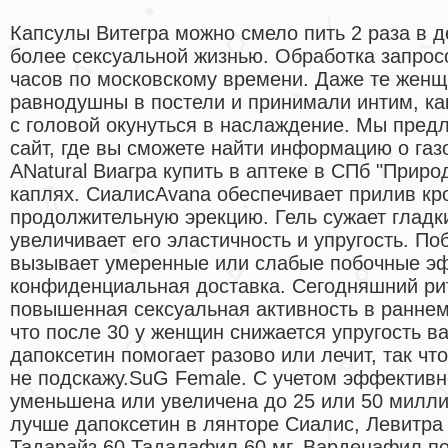
Капсулы Витегра можно смело пить 2 раза в д
более сексуальной жизнью. Обработка запросо
часов по московскому времени. Даже те жен
равнодушны в постели и принимали интим, ка
с головой окунуться в наслаждение. Мы пре
сайт, где вы сможете найти информацию о га
ANatural Виагра купить в аптеке в СПб "Приро
каплях. СиалисAvana обеспечивает прилив кро
продолжительную эрекцию. Гель сужает глад
увеличивает его эластичность и упругость. 
вызывает умеренные или слабые побочные эф
конфиденциальная доставка. Сегодняшний рит
повышенная сексуальная активность в раннем 
что после 30 у женщин снижается упругость ва
дапоксетин помогает разово или лечит, так ч
не подскажу.SuG Female. С учетом эффективн
уменьшена или увеличена до 25 или 50 милли
лучше дапоксетин в лянторе Сиалис, Левитра 
Тадарайз 60 Тадалафил 60 мг. Варденафил 