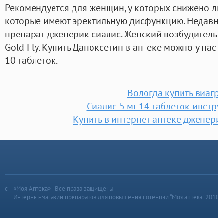
Рекомендуется для женщин, у которых снижено ли
которые имеют эректильную дисфункцию. Недав
препарат дженерик сиалис. Женский возбудител
Gold Fly. Купить Дапоксетин в аптеке можно у на
10 таблеток.
Вологда купить виаг
Сиалис 5 мг 14 таблеток инст
Купить в интернет аптеке дженер
«Моя Аптека» | Все права защищены
Интернет-магазин препаратов для повышения потенции “Моя аптека” 201