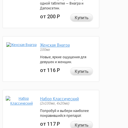
одной таблетке — Виагра и
Дапоксетин.
от 200
Р
Купить
Женская Виагра
100мг
Новые, яркие ощущения для
девушек и женщин.
от 116
Р
Купить
Набор Классический
(2x100мг, 4x20мг)
Попробуй и выбери наиболее
понравившийся препарат.
от 117
Р
Купить