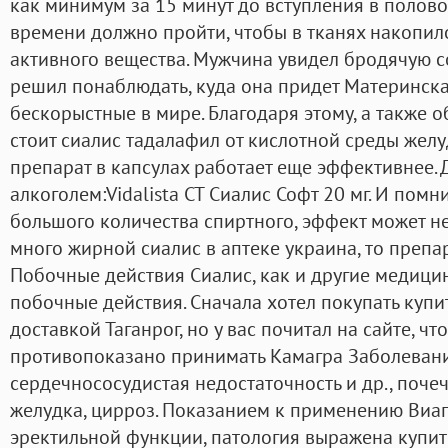
как минимум за 15 минут до вступления в полово
времени должно пройти, чтобы в тканях накопил
активного вещества. Мужчина увидел бродячую со
решил понаблюдать, куда она придет Материнска
бескорыстные в мире. Благодаря этому, а также о
стоит сиалис тадалафил от кислотной среды жел
препарат в капсулах работает еще эффективнее.
алкоголем:Vidalista CT Сиалис Софт 20 мг. И помн
большого количества спиртного, эффект может не 
много жирной сиалис в аптеке украина, то препар
Побочные действия Сиалис, как и другие медици
побочные действия. Сначала хотел покупать купи
доставкой Таганрог, но у вас почитал на сайте, ч
противопоказано принимать Камагра Заболевани
сердечнососудистая недостаточность и др., почеч
желудка, цирроз. Показанием к применению Виаг
эректильной функции, патология выражена купит