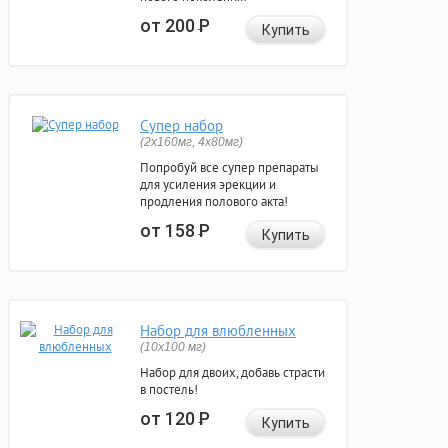
от 200
Р
Купить
Супер набор
(2х160мг, 4х80мг)
Попробуй все супер препараты
для усиления эрекции и
продления полового акта!
от 158
Р
Купить
Набор для влюбленных
(10х100 мг)
Набор для двоих, добавь страсти
в постель!
от 120
Р
Купить