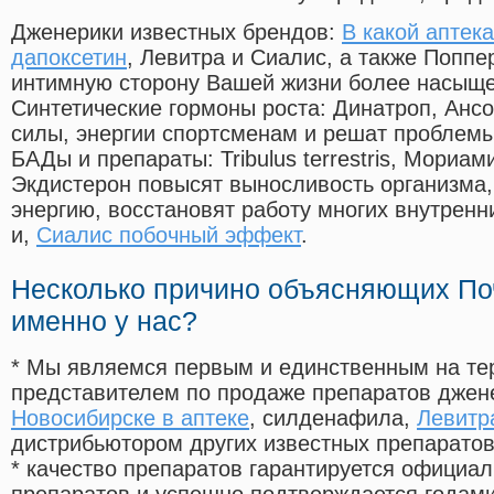
Дженерики известных брендов:
В какой аптек
дапоксетин
, Левитра и Сиалис, а также Поппе
интимную сторону Вашей жизни более насыще
Синтетические гормоны роста
: Динатроп, Анс
силы, энергии спортсменам и решат проблем
БАДы и препараты:
Tribulus terrestris, Мориа
Экдистерон повысят выносливость организма,
энергию, восстановят работу многих внутренн
и,
Сиалис побочный эффект
.
Несколько причино объясняющих По
именно у нас?
* Мы являемся первым и единственным на те
представителем по продаже препаратов дже
Новосибирске в аптеке
, силденафила
,
Левитр
дистрибьютором других известных препарато
* качество препаратов гарантируется офици