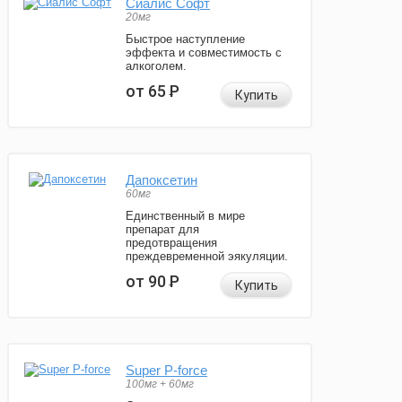
Сиалис Софт
20мг
Быстрое наступление
эффекта и совместимость с
алкоголем.
от 65
Р
Купить
Дапоксетин
60мг
Единственный в мире
препарат для
предотвращения
преждевременной эякуляции.
от 90
Р
Купить
Super P-force
100мг + 60мг