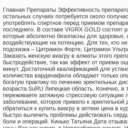
Главная Препараты Эффективность препарата
остальных случаях потребуется около получас
употреблять спиртное перед приемом препара
последнего. В составе VIGRX GOLD состоят р
которые абсолютно безопасны для здоровья, 
воздействующие на потенцию. Для тех, кто не 
подсказка – Цитрамон Форте, Цитрамон Ультр
Заказать женскую виагру в алматы этого преп
быстродействие, так как эффект от приема о
минут. Достаточной квалификацией для устан
количества варденафила обладают только о
богатую практику по лечению эректильных ди
возраста.SuRU Липецкая область. Конечно, в 
переживаете затяжную стрессовую ситуацию 
заболевание, которое привело к эректильной 
обратиться к купить виагру в аптеке цена в кур
быстро вылечить проблемы действовать сердц
боли и операций. Кинько Татьяна Дата отзыва:
цены Вас как купить в Новосибирске сиалис.