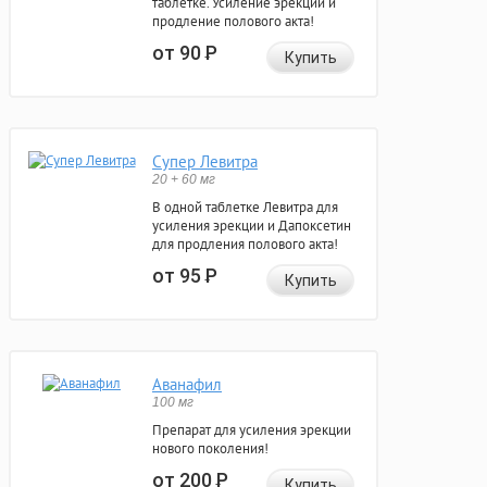
таблетке. Усиление эрекции и
продление полового акта!
от 90
Р
Купить
Супер Левитра
20 + 60 мг
В одной таблетке Левитра для
усиления эрекции и Дапоксетин
для продления полового акта!
от 95
Р
Купить
Аванафил
100 мг
Препарат для усиления эрекции
нового поколения!
от 200
Р
Купить