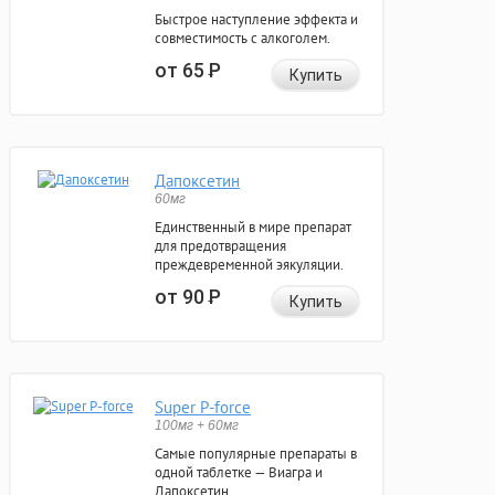
Быстрое наступление эффекта и
совместимость с алкоголем.
от 65
Р
Купить
Дапоксетин
60мг
Единственный в мире препарат
для предотвращения
преждевременной эякуляции.
от 90
Р
Купить
Super P-force
100мг + 60мг
Самые популярные препараты в
одной таблетке — Виагра и
Дапоксетин.