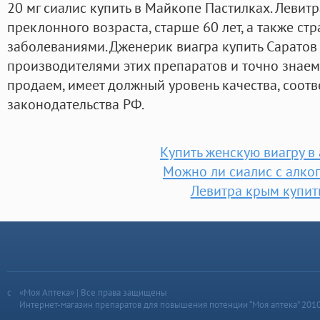
20 мг сиалис купить в Майкопе Пастилках. Леви
преклонного возраста, старше 60 лет, а также 
заболеваниями. Дженерик виагра купить Саратов
производителями этих препаратов и точно знаем
продаем, имеет должный уровень качества, соо
законодательства РФ.
Купить женскую виагру в
Можно ли сиалис с алко
Левитра крым купит
«Моя Аптека» | Все права защищены
Интернет-магазин препаратов для повышения потенции “Моя аптека” 201