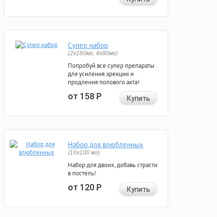
Супер набор
(2х160мг, 4х80мг)
Попробуй все супер препараты
для усиления эрекции и
продления полового акта!
от 158
Р
Купить
Набор для влюбленных
(10х100 мг)
Набор для двоих, добавь страсти
в постель!
от 120
Р
Купить