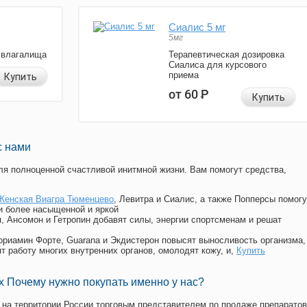
Сиалис 5 мг
5мг
 влагалища
Терапевтическая дозировка
Сиалиса для курсового
приема
Купить
от 60
Р
Купить
с нами
я полноценной счастливой инитмной жизни. Вам помогут средства,
Женская Виагра Тюменцево
, Левитра и Сиалис, а также Попперсы помогу
и более насыщенной и яркой
п, Ансомон и Гетропин добавят силы, энергии спортсменам и решат
, Мориамин Форте, Guarana и Экдистерон повысят выносливость организма,
т работу многих внутренних органов, омолодят кожу, и,
Купить
 Почему нужно покупать именно у нас?
на территории России торговым представителем по продаже препаратов