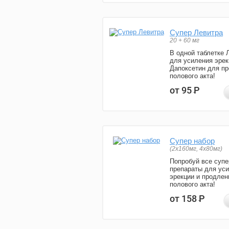
Супер Левитра
20 + 60 мг
В одной таблетке 
для усиления эрек
Дапоксетин для п
полового акта!
от 95
Р
Супер набор
(2х160мг, 4х80мг)
Попробуй все супе
препараты для ус
эрекции и продлен
полового акта!
от 158
Р