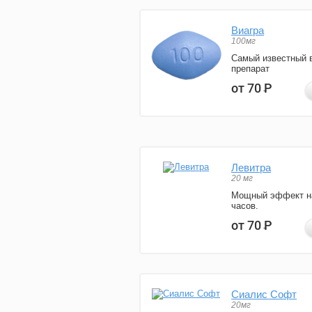
Виагра
100мг
Самый известный 
препарат
от 70
Р
Левитра
20 мг
Мощный эффект н
часов.
от 70
Р
Сиалис Софт
20мг