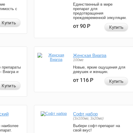
ние
Единственный в мире
тимость с
препарат для
предотвращения
преждевременной эякуляции.
Купить
от 90
Р
Купить
Женская Виагра
100мг
 препараты
Новые, яркие ощущения для
— Виагра и
девушек и женщин.
от 116
Р
Купить
Купить
ский
Софт набор
(3x100мг, 3x20мг)
и наиболее
Выбери софт-препарат на
парат.
свой вкус!