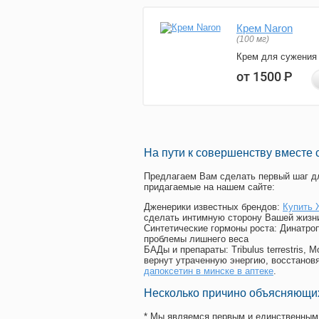
Крем Naron
(100 мг)
Крем для сужения
от 1500
Р
На пути к совершенству вместе 
Предлагаем Вам сделать первый шаг дл
придагаемые на нашем сайте:
Дженерики известных брендов:
Купить 
сделать интимную сторону Вашей жизн
Синтетические гормоны роста
: Динатро
проблемы лишнего веса
БАДы и препараты:
Tribulus terrestris
вернут утраченную энергию, восстановя
дапоксетин в минске в аптеке
.
Несколько причино объясняющих
* Мы являемся первым и единственным 