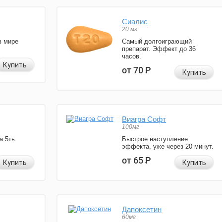
Сиалис
20 мг
в мире
Самый долгоиграющий
препарат. Эффект до 36
часов.
Купить
от 70
Р
Купить
Виагра Софт
100мг
а 5ть
Быстрое наступление
эффекта, уже через 20 минут.
от 65
Р
Купить
Купить
Дапоксетин
60мг