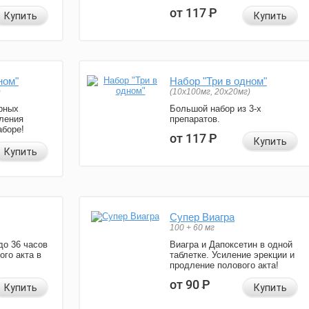
от 117
Р
Купить
Купить
ном"
Набор "Три в одном"
)
(10x100мг, 20x20мг)
рных
Большой набор из 3-х
ления
препаратов.
аборе!
от 117
Р
Купить
Купить
Супер Виагра
100 + 60 мг
до 36 часов
Виагра и Дапоксетин в одной
ого акта в
таблетке. Усиление эрекции и
продление полового акта!
от 90
Р
Купить
Купить