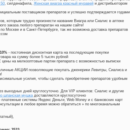
 50
, силденафила
,
Женская виагра красный муравей
и дистрибьютором
официальным поставщиком препаратов и успешно подтверждается годами
ов, которым трудно произнести название Виагра или Сиалис в аптеке
ого заказа любого препаратан на нашем сайте!
 по Москве и в Санкт-Петербурге, так же возможна доставка препаратов
ссом
 10%
- постоянная дисконтная карта на последующие покупки
товара на сумму более 5 тысяч рублей
цены на мелкооптовые партии препарата с возможностью выписки
различные АКЦИИ позволяющие покупать дженерики Левитры, Сиалиса и
!
ксимальные усилия, чтобы сделать приобретение препаратов удобным
ез выходных дней круглосуточно. Для VIP клиентов: Сиалис и другие
но шпанская мушка
доставляются круглосуточно
 платежные системы Яндекс Деньги, Web Money и с банковских карт
консультации в любое время можно обратиться
»
по многоканальным
латный),
омер: 3533