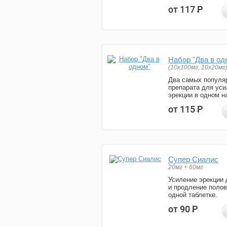
от 117
Р
Набор "Два в од
(10x100мг, 10x20мг
Два самых популя
препарата для уси
эрекции в одном н
от 115
Р
Супер Сиалис
20мг + 60мг
Усиление эрекции 
и продление полов
одной таблетке.
от 90
Р