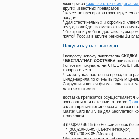
дженериков
Сколько стоит силденафил
других известных препаратов
* качество препаратов гарантируется 
продаж
* для стестинельных и скромных клиент
вслух, подойдет возможность анонимны
* быстрая и удобная доставка курьером
почтой России в другие регионы 1м кла
Покупать у нас выгодно
! каждому новому покупателю
СКИДКА
!
БЕСПЛАТНАЯ ДОСТАВКА
при заказе 
! оптовым покупателям СПЕЦИАЛЬНЫЕ 
товарного чека
! так же у нас постоянно проводятся 
Силденафила по очень выгодным ценам
Cотрудники нашей фирмы прилагают ма
для покупателей
доставка препаратов осуществляется б
препараты для потенции, а так же
Грод
оплата принимаются через электронные
Master Card или Visa для бесплатной 
телефонам:
8
(800
)200-86-85
(
по России звонок бесп
+7
(800
)200-86-85
(
Санкт-Петербург)
+7
(800
)200-86-85
(
Москва)
Обязательно назовите добавочный н