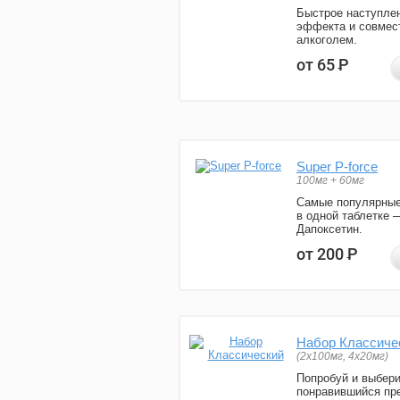
Быстрое наступле
эффекта и совмес
алкоголем.
от 65
Р
Super P-force
100мг + 60мг
Самые популярные
в одной таблетке 
Дапоксетин.
от 200
Р
Набор Классиче
(2x100мг, 4x20мг)
Попробуй и выбер
понравившийся пре