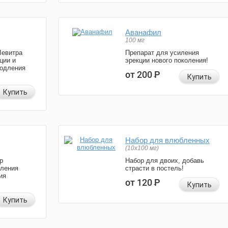
Аванафил
100 мг
Левитра
Препарат для усиления
ции и
эрекции нового поколения!
родления
от 200
Р
Купить
Купить
Набор для влюбленных
(10х100 мг)
р
Набор для двоих, добавь
иления
страсти в постель!
ия
от 120
Р
Купить
Купить