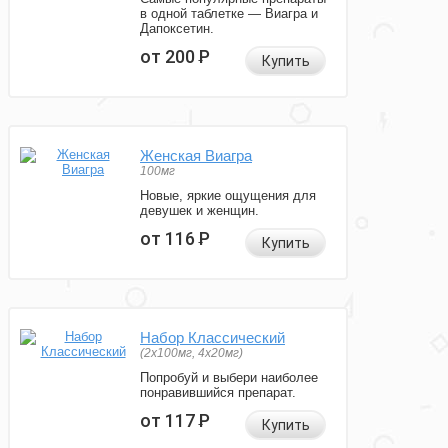
в одной таблетке — Виагра и
Дапоксетин.
от 200
Р
Купить
Женская Виагра
100мг
Новые, яркие ощущения для
девушек и женщин.
от 116
Р
Купить
Набор Классический
(2x100мг, 4x20мг)
Попробуй и выбери наиболее
понравившийся препарат.
от 117
Р
Купить