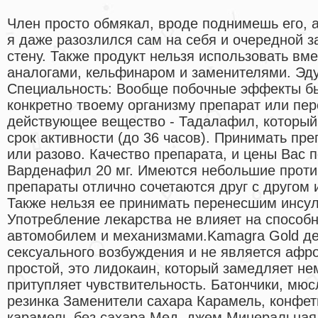
Член просто обмякал, вроде поднимешь его, а
я даже разозлился сам на себя и очередной з
стену. Также продукт нельзя использовать вме
аналогами, кельфинаром и заменителями. Эд
Специальность: Вообще побочные эффекты бы
конкретно твоему организму препарат или пер
действующее вещество - Тадалафил, который
срок активности (до 36 часов). Принимать пр
или разово. Качество препарата, и цены Вас п
Варденафил 20 мг. Имеются небольшие проти
препараты отлично сочетаются друг с другом 
Также нельзя ее принимать перенесшим инсул
Употребление лекарства не влияет на способ
автомобилем и механизмами.Kamagra Gold де
сексуального возбуждения и не является афро
простой, это лидокаин, который замедляет не
притупляет чувствительность. Батончики, мю
резинка Заменители сахара Карамель, конфе
карамель без сахара Мед, джем Минеральная 