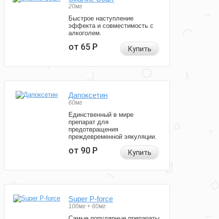
20мг
Быстрое наступление
эффекта и совместимость с
алкоголем.
от 65
Р
Купить
Дапоксетин
60мг
Единственный в мире
препарат для
предотвращения
преждевременной эякуляции.
от 90
Р
Купить
Super P-force
100мг + 60мг
Самые популярные препараты