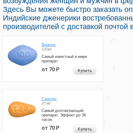
возбуждения женщин и мужчин в фед
Здесь Вы можете быстро заказать on
Индийские дженерики востребованн
производителей с доставкой почтой 
Виагра
100мг
Самый известный в мире
препарат
от 70
Р
Купить
Сиалис
20 мг
Самый долгоиграющий
препарат. Эффект до 36
часов.
от 70
Р
Купить