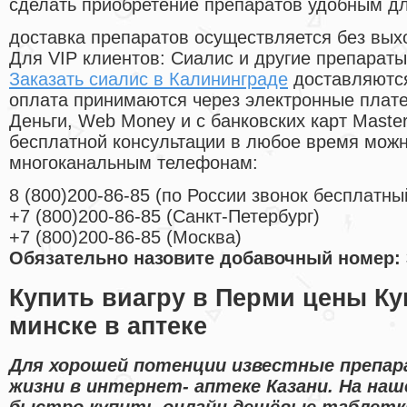
сделать приобретение препаратов удобным д
доставка препаратов осуществляется без вых
Для VIP клиентов: Сиалис и другие препараты
Заказать сиалис в Калининграде
доставляются
оплата принимаются через электронные плат
Деньги, Web Money и с банковских карт Master
бесплатной консультации в любое время мож
многоканальным телефонам:
8
(800
)200-86-85
(
по России звонок бесплатны
+7
(800
)200-86-85
(
Санкт-Петербург)
+7
(800
)200-86-85
(
Москва)
Обязательно назовите добавочный номер: 
Купить виагру в Перми цены Ку
минске в аптеке
Для хорошей потенции известные препара
жизни в интернет- аптеке Казани. На на
быстро купить онлайн дешёвые таблетк