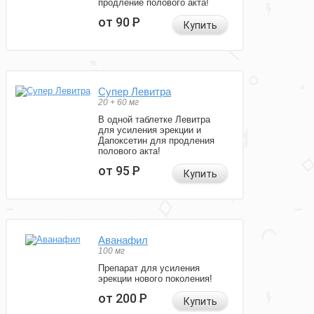
продление полового акта!
от 90
Р
Купить
Супер Левитра
20 + 60 мг
В одной таблетке Левитра
для усиления эрекции и
Дапоксетин для продления
полового акта!
от 95
Р
Купить
Аванафил
100 мг
Препарат для усиления
эрекции нового поколения!
от 200
Р
Купить