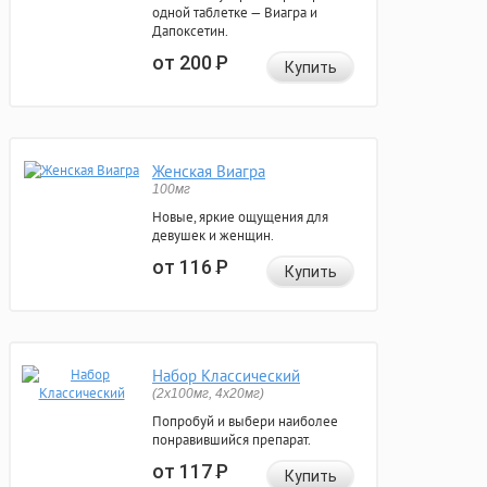
одной таблетке — Виагра и
Дапоксетин.
от 200
Р
Купить
Женская Виагра
100мг
Новые, яркие ощущения для
девушек и женщин.
от 116
Р
Купить
Набор Классический
(2x100мг, 4x20мг)
Попробуй и выбери наиболее
понравившийся препарат.
от 117
Р
Купить