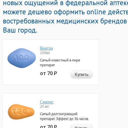
новых ощущений в федеральной аптеке
можете дешево оформить online дейс
востребованных медицинских брендов 
Ваш город.
Виагра
100мг
Самый известный в мире
препарат
от 70
Р
Купить
Сиалис
20 мг
Самый долгоиграющий
препарат. Эффект до 36 часов.
от 70
Р