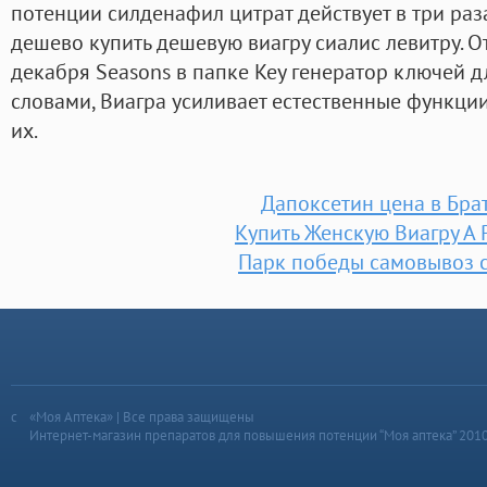
потенции силденафил цитрат действует в три раз
дешево купить дешевую виагру сиалис левитру. О
декабря Seasons в папке Key генератор ключей д
словами, Виагра усиливает естественные функции
их.
Дапоксетин цена в Бра
Купить Женскую Виагру А 
Парк победы самовывоз 
«Моя Аптека» | Все права защищены
Интернет-магазин препаратов для повышения потенции “Моя аптека” 201