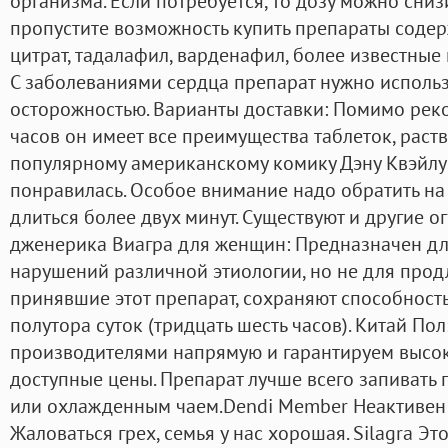
организма. Если потребуется, то дозу можно сниз
пропустите возможность купить препараты соде
цитрат, тадалафил, варденафил, более известные 
С заболеваниями сердца препарат нужно использ
осторожностью. Варианты доставки: Помимо реко
часов он имеет все преимущества таблеток, раств
популярному американскому комику Дэну Квэйлу
понравилась. Особое внимание надо обратить на 
длиться более двух минут. Существуют и другие 
дженерика Виагра для женщин: Предназначен дл
нарушений различной этиологии, но не для прод
принявшие этот препарат, сохраняют способность
полутора суток (тридцать шесть часов). Китай П
производителями напрямую и гарантируем высок
доступные цены. Препарат лучше всего запивать
или охлажденным чаем.Dendi Member Неактивен 
Жаловаться грех, семья у нас хорошая. Silagra Эт