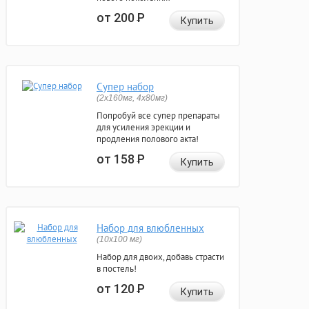
от 200
Р
Купить
Супер набор
(2х160мг, 4х80мг)
Попробуй все супер препараты
для усиления эрекции и
продления полового акта!
от 158
Р
Купить
Набор для влюбленных
(10х100 мг)
Набор для двоих, добавь страсти
в постель!
от 120
Р
Купить