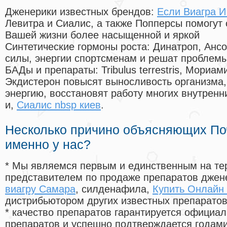
Дженерики известных брендов:
Если Виагра И
Левитра и Сиалис, а также Попперсы помогут
Вашей жизни более насыщенной и яркой
Синтетические гормоны роста
: Динатроп, Анс
силы, энергии спортсменам и решат проблем
БАДы и препараты:
Tribulus terrestris, Мориа
Экдистерон повысят выносливость организма,
энергию, восстановят работу многих внутренн
и,
Сиалис nbsp киев
.
Несколько причино объясняющих По
именно у нас?
* Мы являемся первым и единственным на те
представителем по продаже препаратов дже
виагру Самара
, силденафила
,
Купить Онлайн
дистрибьютором других известных препарато
* качество препаратов гарантируется офици
препаратов и успешно подтверждается годам