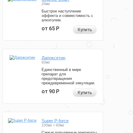
20мг
Быстрое наступление
эффекта и совместимость с
алкоголем.
от 65
Р
Купить
Дапоксетин
60мг
Единственный в мире
препарат для
предотвращения
преждевременной эякуляции.
от 90
Р
Купить
Super P-force
100мг + 60мг
Самые популярные препараты