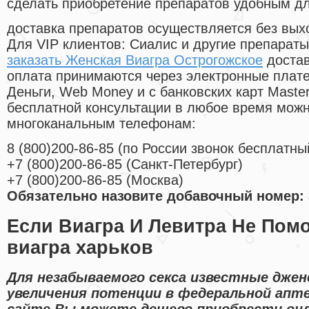
сделать приобретение препаратов удобным д
доставка препаратов осуществляется без вых
Для VIP клиентов: Сиалис и другие препараты
заказать Женская Виагра Острогожское
достав
оплата принимаются через электронные плат
Деньги, Web Money и с банковских карт Master
бесплатной консультации в любое время мож
многоканальным телефонам:
8
(800
)200-86-85
(
по России звонок бесплатны
+7
(800
)200-86-85
(
Санкт-Петербург)
+7
(800
)200-86-85
(
Москва)
Обязательно назовите добавочный номер: 
Если Виагра И Левитра Не Пом
виагра харьков
Для незабываемого секса известные джен
увеличения потенции в федеральной апте
сайте Вы можете дешево приобрести он