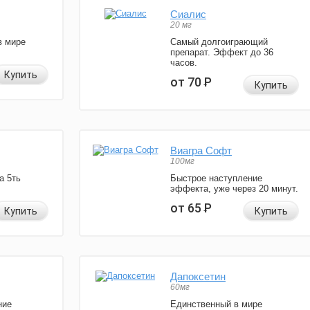
Сиалис
20 мг
в мире
Самый долгоиграющий
препарат. Эффект до 36
часов.
Купить
от 70
Р
Купить
Виагра Софт
100мг
а 5ть
Быстрое наступление
эффекта, уже через 20 минут.
от 65
Р
Купить
Купить
Дапоксетин
60мг
ние
Единственный в мире