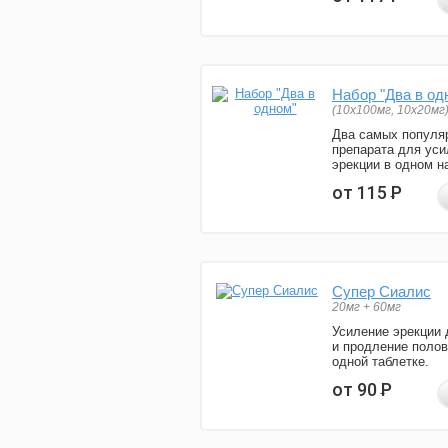
Набор "Два в од
(10x100мг, 10x20мг
Два самых популя
препарата для уси
эрекции в одном н
от 115
Р
Супер Сиалис
20мг + 60мг
Усиление эрекции 
и продление полов
одной таблетке.
от 90
Р