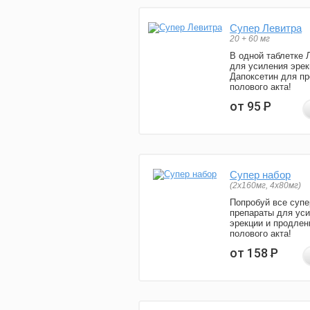
Супер Левитра
20 + 60 мг
В одной таблетке 
для усиления эрек
Дапоксетин для п
полового акта!
от 95
Р
Супер набор
(2х160мг, 4х80мг)
Попробуй все супе
препараты для ус
эрекции и продлен
полового акта!
от 158
Р