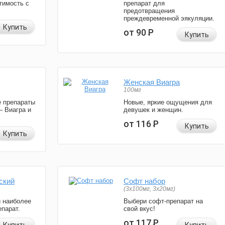
тимость с
препарат для
предотвращения
преждевременной эякуляции.
Купить
от 90
Р
Купить
Женская Виагра
100мг
 препараты
Новые, яркие ощущения для
— Виагра и
девушек и женщин.
от 116
Р
Купить
Купить
ский
Софт набор
(3x100мг, 3x20мг)
и наиболее
Выбери софт-препарат на
парат.
свой вкус!
от 117
Р