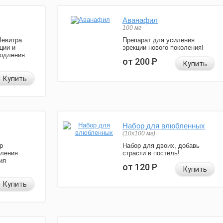
Аванафил
100 мг
Левитра
Препарат для усиления
ции и
эрекции нового поколения!
родления
от 200
Р
Купить
Купить
Набор для влюбленных
(10х100 мг)
р
Набор для двоих, добавь
иления
страсти в постель!
ия
от 120
Р
Купить
Купить