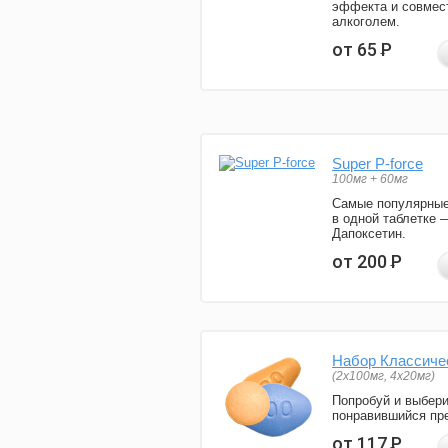
эффекта и совмес
алкоголем.
от 65
Р
Super P-force
100мг + 60мг
Самые популярные
в одной таблетке 
Дапоксетин.
от 200
Р
Набор Классиче
(2x100мг, 4x20мг)
Попробуй и выбер
понравившийся пре
от 117
Р