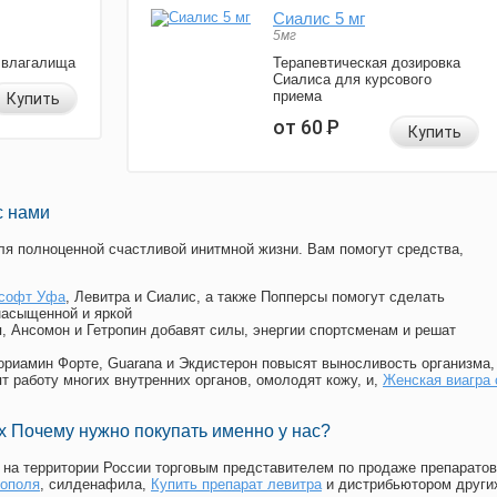
Сиалис 5 мг
5мг
 влагалища
Терапевтическая дозировка
Сиалиса для курсового
приема
Купить
от 60
Р
Купить
с нами
я полноценной счастливой инитмной жизни. Вам помогут средства,
 софт Уфа
, Левитра и Сиалис, а также Попперсы помогут сделать
насыщенной и яркой
п, Ансомон и Гетропин добавят силы, энергии спортсменам и решат
, Мориамин Форте, Guarana и Экдистерон повысят выносливость организма,
т работу многих внутренних органов, омолодят кожу, и,
Женская виагра 
 Почему нужно покупать именно у нас?
на территории России торговым представителем по продаже препаратов
тополя
, силденафила
,
Купить препарат левитра
и дистрибьютором други