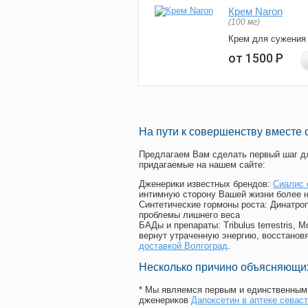
Крем Naron
(100 мг)
Крем для сужения
от 1500
Р
На пути к совершенству вместе 
Предлагаем Вам сделать первый шаг дл
придагаемые на нашем сайте:
Дженерики известных брендов:
Сиалис
интимную сторону Вашей жизни более 
Синтетические гормоны роста
: Динатро
проблемы лишнего веса
БАДы и препараты:
Tribulus terrestris
вернут утраченную энергию, восстановя
доставкой Волгоград
.
Несколько причино объясняющих
* Мы являемся первым и единственным 
дженериков
Дапоксетин в аптеке севас