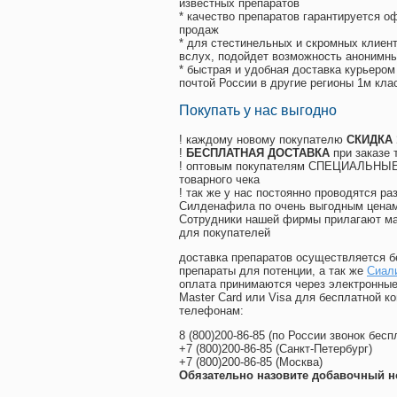
известных препаратов
* качество препаратов гарантируется 
продаж
* для стестинельных и скромных клиент
вслух, подойдет возможность анонимны
* быстрая и удобная доставка курьером
почтой России в другие регионы 1м кла
Покупать у нас выгодно
! каждому новому покупателю
СКИДКА
!
БЕСПЛАТНАЯ ДОСТАВКА
при заказе 
! оптовым покупателям СПЕЦИАЛЬНЫЕ 
товарного чека
! так же у нас постоянно проводятся 
Силденафила по очень выгодным ценам
Cотрудники нашей фирмы прилагают ма
для покупателей
доставка препаратов осуществляется б
препараты для потенции, а так же
Сиали
оплата принимаются через электронные
Master Card или Visa для бесплатной 
телефонам:
8
(800
)200-86-85
(
по России звонок бесп
+7
(800
)200-86-85
(
Санкт-Петербург)
+7
(800
)200-86-85
(
Москва)
Обязательно назовите добавочный н