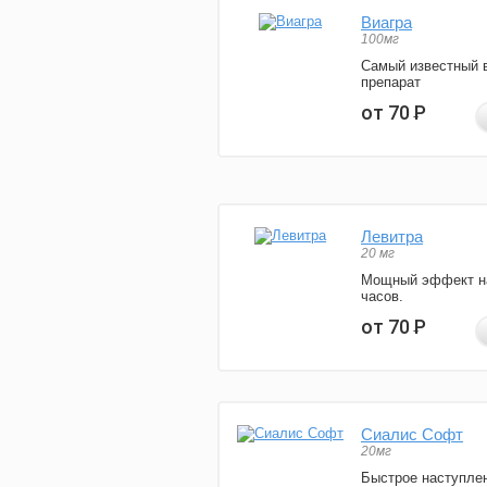
Виагра
100мг
Самый известный 
препарат
от 70
Р
Левитра
20 мг
Мощный эффект н
часов.
от 70
Р
Сиалис Софт
20мг
Быстрое наступле