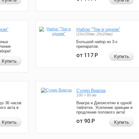
Купить
Купить
ном"
Набор "Три в одном"
)
(10x100мг, 20x20мг)
рных
Большой набор из 3-х
ления
препаратов.
аборе!
от 117
Р
Купить
Купить
Супер Виагра
100 + 60 мг
до 36 часов
Виагра и Дапоксетин в одной
ого акта в
таблетке. Усиление эрекции и
продление полового акта!
от 90
Р
Купить
Купить