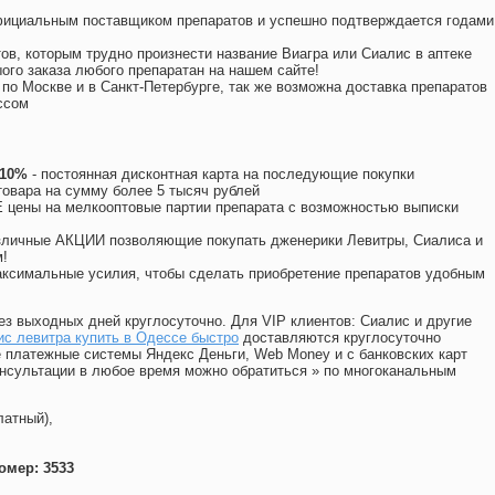
официальным поставщиком препаратов и успешно подтверждается годами
ов, которым трудно произнести название Виагра или Сиалис в аптеке
ого заказа любого препаратан на нашем сайте!
 по Москве и в Санкт-Петербурге, так же возможна доставка препаратов
ссом
 10%
- постоянная дисконтная карта на последующие покупки
товара на сумму более 5 тысяч рублей
цены на мелкооптовые партии препарата с возможностью выписки
различные АКЦИИ позволяющие покупать дженерики Левитры, Сиалиса и
!
ксимальные усилия, чтобы сделать приобретение препаратов удобным
ез выходных дней круглосуточно. Для VIP клиентов: Сиалис и другие
с левитра купить в Одессе быстро
доставляются круглосуточно
 платежные системы Яндекс Деньги, Web Money и с банковских карт
консультации в любое время можно обратиться
»
по многоканальным
латный),
омер: 3533