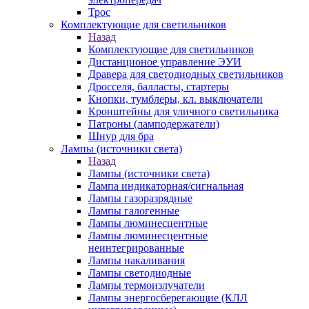
Трос
Комплектующие для светильников
Назад
Комплектующие для светильников
Дистанционое управление ЭУИ
Дравера для светодиодных светильников
Дросселя, балласты, стартеры
Кнопки, тумблеры, кл. выключатели
Кронштейны для уличного светильника
Патроны (ламподержатели)
Шнур для бра
Лампы (источники света)
Назад
Лампы (источники света)
Лампа индикаторная/сигнальная
Лампы газоразрядные
Лампы галогенные
Лампы люминесцентные
Лампы люминесцентные
неинтегрированные
Лампы накаливания
Лампы светодиодные
Лампы термоизлучатели
Лампы энергосберегающие (КЛЛ