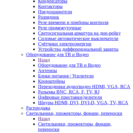
Конденсаторы
Контакторы
Предохранители
Разрядник
Реле времени и приборы контроля
Реле промежуточные
Светосигнальная арматура на дин-рейку
Силовые автоматические выключатели
Счётчики электроэнергии
Устройства дифференциальной защиты
Оборудование для ТВ и Видео
Назад
Оборудование для ТВ и Видео
Антенны
Блоки питания / Усилители
Кронштейны
Переходники аудио/видео HDMI, VGA, RCA
Разъемы BNС, RCA, F, TV, RJ
Цифровые приставки/делители
Шнуры HDMI, DVI, DVI-D, VGA, TV, RCA
Распродажа
Светильники, прожекторы, фонари, переноски
Назад
Светильники, прожекторы, фонари,
переноски