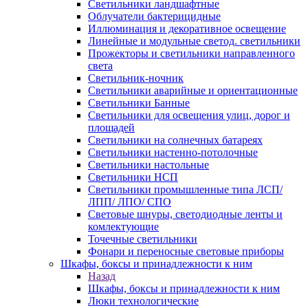
Светильники ландшафтные
Облучатели бактерицидные
Иллюминация и декоративное освещение
Линейные и модульные светод. светильники
Прожекторы и светильники направленного
света
Светильник-ночник
Светильники аварийные и ориентационные
Светильники Банные
Светильники для освещения улиц, дорог и
площадей
Светильники на солнечных батареях
Светильники настенно-потолочные
Светильники настольные
Светильники НСП
Светильники промышленные типа ЛСП/
ЛПП/ ЛПО/ СПО
Световые шнуры, светодиодные ленты и
комлектующие
Точечные светильники
Фонари и переносные световые приборы
Шкафы, боксы и принадлежности к ним
Назад
Шкафы, боксы и принадлежности к ним
Люки технологические