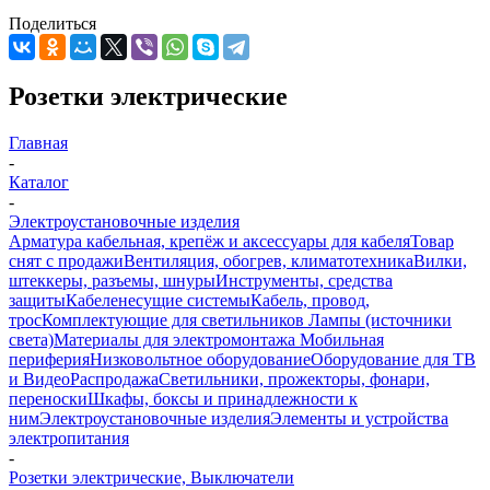
Поделиться
Розетки электрические
Главная
-
Каталог
-
Электроустановочные изделия
Арматура кабельная, крепёж и аксессуары для кабеля
Товар
снят с продажи
Вентиляция, обогрев, климатотехника
Вилки,
штеккеры, разъемы, шнуры
Инструменты, средства
защиты
Кабеленесущие системы
Кабель, провод,
трос
Комплектующие для светильников
Лампы (источники
света)
Материалы для электромонтажа
Мобильная
периферия
Низковольтное оборудование
Оборудование для ТВ
и Видео
Распродажа
Светильники, прожекторы, фонари,
переноски
Шкафы, боксы и принадлежности к
ним
Электроустановочные изделия
Элементы и устройства
электропитания
-
Розетки электрические, Выключатели