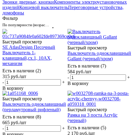
Звонки дверные, кнопки
Компоненты электроустановочных
изделий
Концевой выключатель
Переговорные устройства,
домофоны
Фильтр
По популярности (возрастание)
Быстрый просмотр
SE AtlasDesign Песочный
Быстрый просмотр
Выключатель 1-
Выключатель одноклавишный
клавишный,сх.1, 10АХ,
Gallant (черный/хром)
механизм
Есть в наличии (7)
Есть в наличии (2)
584
руб.
/шт
315
руб.
/шт
-
+
-
+
В корзину
В корзину
Быстрый просмотр
Выключатель одноклавишный
(перламутровый рифленый)
Быстрый просмотр
Рамка на 3 поста Acrylic
Есть в наличии (8)
(черный)
665
руб.
/шт
Есть в наличии (5)
-
+
2 170
руб.
/шт
В корзину