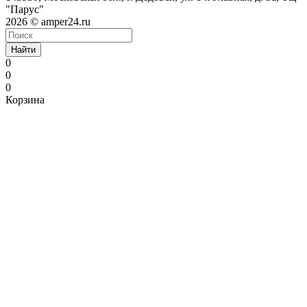
"Парус"
2026 © amper24.ru
Найти
0
0
0
Корзина