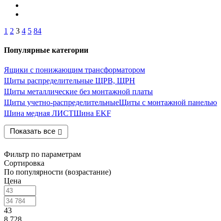
1
2
3
4
5
84
Популярные категории
Ящики с понижающим трансформатором
Щиты распределительные ЩРВ, ЩРН
Щиты металлические без монтажной платы
Щиты учетно-распределительные
Щиты с монтажной панелью
Шина медная ЛИСТ
Шина EKF
Показать все
Фильтр по параметрам
Сортировка
По популярности (возрастание)
Цена
43
8 728