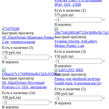
Розетка 2-ая с/з со шторками
IP44, 16А, 250В
Есть в наличии (2)
575
руб.
/шт
-
+
В корзину
Быстрый просмотр
Быстрый просмотр
SE AtlasDesign Шампань Рамка
Systeme Electric ArtGallery
2-ая, универсальная
Мокко Рамка 1-ая
Есть в наличии (3)
Есть в наличии (3)
170
руб.
/шт
150
руб.
/шт
-
+
-
+
В корзину
В корзину
Быстрый просмотр
Быстрый просмотр
Рамка для двойной розетки
SE AtlasDesign Песочный
Snabb basic (слоновая кость)
Розетка с/з, 16А, механизм
Есть в наличии (5)
Есть в наличии (14)
290
руб.
/шт
338
руб.
/шт
-
+
-
+
В корзину
В корзину