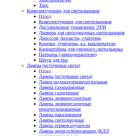
Трос
Комплектующие для светильников
Назад
Комплектующие для светильников
Дистанционое управление ЭУИ
Дравера для светодиодных светильников
Дросселя, балласты, стартеры
Кнопки, тумблеры, кл. выключатели
Кронштейны для уличного светильника
Патроны (ламподержатели)
Шнур для бра
Лампы (источники света)
Назад
Лампы (источники света)
Лампа индикаторная/сигнальная
Лампы газоразрядные
Лампы галогенные
Лампы люминесцентные
Лампы люминесцентные
неинтегрированные
Лампы накаливания
Лампы светодиодные
Лампы термоизлучатели
Лампы энергосберегающие (КЛЛ