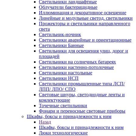
Светильники ландшафтные
Облучатели бактерицидные
Иллюминация и декоративное освещение
Линейные и модульные светод. светильники
Прожекторы и светильники направленного
света
Светильник-ночник
Светильники аварийные и ориентационные
Светильники Банные
Светильники для освещения улиц, дорог и
площадей
Светильники на солнечных батареях
Светильники настенно-потолочные
Светильники настольные
Светильники НСП
Светильники промышленные типа ЛСП/
ЛПП/ ЛПО/ СПО
Световые шнуры, светодиодные ленты и
комлектующие
Точечные светильники
Фонари и переносные световые приборы
Шкафы, боксы и принадлежности к ним
Назад
Шкафы, боксы и принадлежности к ним
Люки технологические