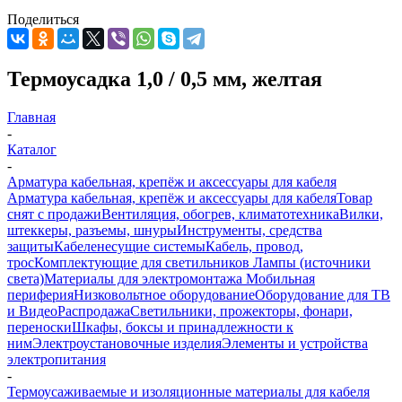
Поделиться
Термоусадка 1,0 / 0,5 мм, желтая
Главная
-
Каталог
-
Арматура кабельная, крепёж и аксессуары для кабеля
Арматура кабельная, крепёж и аксессуары для кабеля
Товар
снят с продажи
Вентиляция, обогрев, климатотехника
Вилки,
штеккеры, разъемы, шнуры
Инструменты, средства
защиты
Кабеленесущие системы
Кабель, провод,
трос
Комплектующие для светильников
Лампы (источники
света)
Материалы для электромонтажа
Мобильная
периферия
Низковольтное оборудование
Оборудование для ТВ
и Видео
Распродажа
Светильники, прожекторы, фонари,
переноски
Шкафы, боксы и принадлежности к
ним
Электроустановочные изделия
Элементы и устройства
электропитания
-
Термоусаживаемые и изоляционные материалы для кабеля