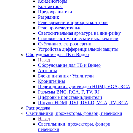
Конденсаторы
Контакторы
Предохранители
Разрядник
Реле времени и приборы контроля
Реле промежуточные
Светосигнальная арматура на дин-рейку
Силовые автоматические выключатели
Счётчики электроэнергии
Устройства дифференциальной защиты
Оборудование для ТВ и Видео
Назад
Оборудование для ТВ и Видео
Антенны
Блоки питания / Усилители
Кронштейны
Переходники аудио/видео HDMI, VGA, RCA
Разъемы BNС, RCA, F, TV, RJ
Цифровые приставки/делители
Шнуры HDMI, DVI, DVI-D, VGA, TV, RCA
Распродажа
Светильники, прожекторы, фонари, переноски
Назад
Светильники, прожекторы, фонари,
переноски