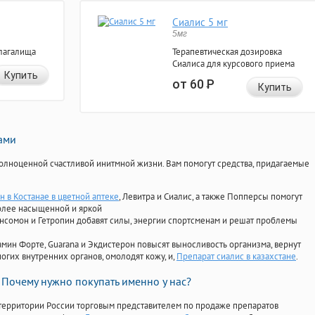
Сиалис 5 мг
5мг
лагалища
Терапевтическая дозировка
Сиалиса для курсового приема
Купить
от 60
Р
Купить
нами
олноценной счастливой инитмной жизни. Вам помогут средства, придагаемые
н в Костанае в цветной аптеке
, Левитра и Сиалис, а также Попперсы помогут
олее насыщенной и яркой
Ансомон и Гетропин добавят силы, энергии спортсменам и решат проблемы
ориамин Форте, Guarana и Экдистерон повысят выносливость организма, вернут
огих внутренних органов, омолодят кожу, и,
Препарат сиалис в казахстане
.
Почему нужно покупать именно у нас?
территории России торговым представителем по продаже препаратов