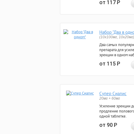
от 117
Р
Набор "Два в одн
(10x100мг, 10x20мг
Два самых популяр
препарата для усил
эрекции в одном на
от 115
Р
Супер Сиалис
20мг + 60мг
Усиление эрекции до
продление полового
одной таблетке.
от 90
Р