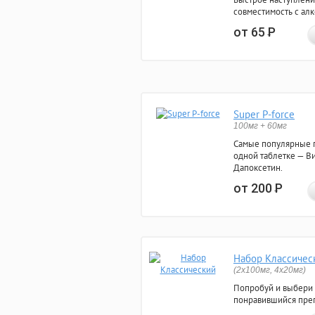
совместимость с ал
от 65
Р
Super P-force
100мг + 60мг
Самые популярные 
одной таблетке — Ви
Дапоксетин.
от 200
Р
Набор Классичес
(2x100мг, 4x20мг)
Попробуй и выбери
понравившийся преп