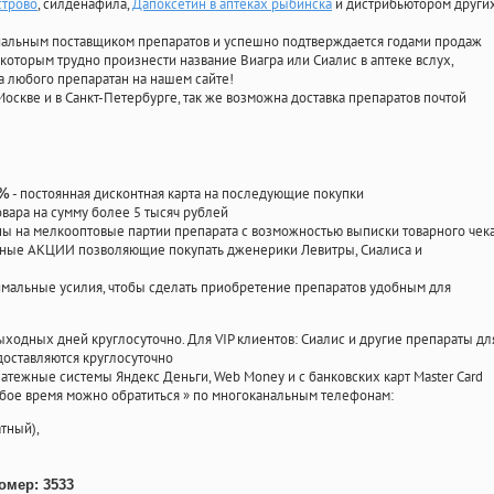
строво
, силденафила
,
Дапоксетин в аптеках рыбинска
и дистрибьютором други
циальным поставщиком препаратов и успешно подтверждается годами продаж
 которым трудно произнести название Виагра или Сиалис в аптеке вслух,
 любого препаратан на нашем сайте!
Москве и в Санкт-Петербурге, так же возможна доставка препаратов почтой
- постоянная дисконтная карта на последующие покупки
0%
овара на сумму более 5 тысяч рублей
 на мелкооптовые партии препарата с возможностью выписки товарного чек
личные АКЦИИ позволяющие покупать дженерики Левитры, Сиалиса и
мальные усилия, чтобы сделать приобретение препаратов удобным для
ыходных дней круглосуточно. Для VIP клиентов: Сиалис и другие препараты дл
оставляются круглосуточно
атежные системы Яндекс Деньги, Web Money и с банковских карт Master Card
юбое время можно обратиться
»
по многоканальным телефонам:
тный),
омер: 3533