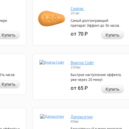
Сиалис
20 мг
мире
Самый долгоиграющий
препарат. Эффект до 36 часов.
от 70
Р
Купить
Купить
Виагра Софт
100мг
ть часов.
Быстрое наступление эффекта,
уже через 20 минут.
Купить
от 65
Р
Купить
Дапоксетин
60мг
е эффекта и
Единственный в мире препарат