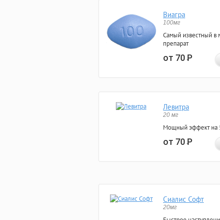
Виагра
100мг
Самый известный в 
препарат
от 70
Р
Левитра
20 мг
Мощный эффект на 5
от 70
Р
Сиалис Софт
20мг
Быстрое наступлени