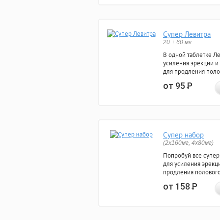
Супер Левитра
20 + 60 мг
В одной таблетке Л
усиления эрекции и
для продления поло
от 95
Р
Супер набор
(2х160мг, 4х80мг)
Попробуй все супер
для усиления эрекц
продления полового
от 158
Р