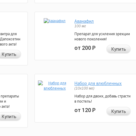
Аванафил
100 мг
евитра для
Препарат для усиления эрекции
 Дапоксетин
нового поколения!
вого акта!
от 200
Р
Купить
Купить
Набор для влюбленных
(10х100 мг)
 препараты
Набор для двоих, добавь страсти
ии и
в постель!
 акта!
от 120
Р
Купить
Купить