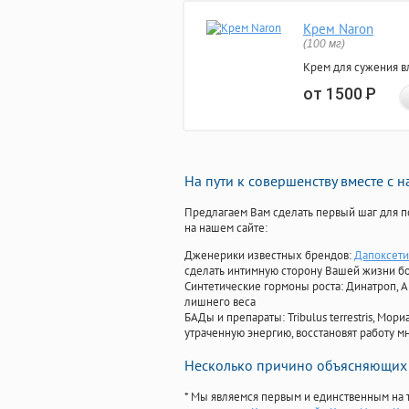
Крем Naron
(100 мг)
Крем для сужения в
от 1500
Р
На пути к совершенству вместе с 
Предлагаем Вам сделать первый шаг для п
на нашем сайте:
Дженерики известных брендов:
Дапоксети
сделать интимную сторону Вашей жизни б
Синтетические гормоны роста
: Динатроп, 
лишнего веса
БАДы и препараты:
Tribulus terrestris, М
утраченную энергию, восстановят работу мн
Несколько причино объясняющих 
* Мы являемся первым и единственным на 