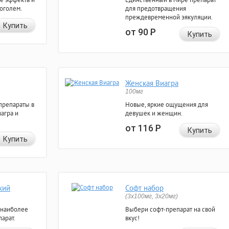
коголем.
для предотвращения
преждевременной эякуляции.
Купить
от 90
Р
Купить
Женская Виагра
100мг
препараты в
Новые, яркие ощущения для
агра и
девушек и женщин.
от 116
Р
Купить
Купить
кий
Софт набор
(3x100мг, 3x20мг)
 наиболее
Выбери софт-препарат на свой
арат.
вкус!