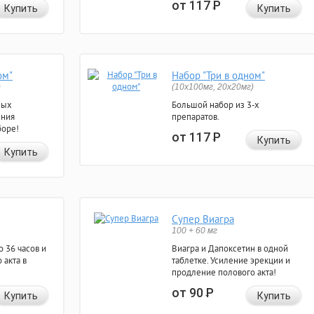
от 117
Р
Купить
Купить
ом"
Набор "Три в одном"
)
(10x100мг, 20x20мг)
ных
Большой набор из 3-х
ения
препаратов.
боре!
от 117
Р
Купить
Купить
Супер Виагра
100 + 60 мг
 36 часов и
Виагра и Дапоксетин в одной
 акта в
таблетке. Усиление эрекции и
продление полового акта!
от 90
Р
Купить
Купить