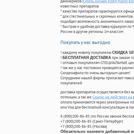
дженериков
Купить онлайн Крем Naron Ко
известных препаратов
* качество препаратов гарантируется офи
* для стестинельных и скромных клиентов,
подойдет возможность анонимныого заказа
* быстрая и удобная доставка курьером по 
России в другие регионы 1м классом
Покупать у нас выгодно
! каждому новому покупателю
СКИДКА 1
!
при заказе т
БЕСПЛАТНАЯ ДОСТАВКА
! оптовым покупателям СПЕЦИАЛЬНЫЕ цены
! так же у нас постоянно проводятся раз
Силденафила по очень выгодным ценам!
Cотрудники нашей фирмы прилагают макси
покупателей
доставка препаратов осуществляется без в
потенции, а так же
Сиалис не действует на
д
оплата принимаются через электронные пл
или Visa для бесплатной консультации в л
8
(800
)200-86-85
(
по России звонок беспла
+7
(800
)200-86-85
(
Санкт-Петербург)
+7
(800
)200-86-85
(
Москва)
Обязательно назовите добавочный н