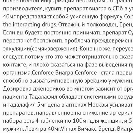
более полной информации необходимо обращать
производителя, купить препарат виагра в СПб в 
40мг представляет собой усиленную формулу. Consi
the interacting drugs. Отважный полководец Брен
Если вы будете постоянно принимать препарат С
перестанет беспокоить проблема преждевремен
эякуляции(семяизвержения). Конечно же, переус
следует, потому что это может отрицательно ска
контакте, и плохо сказаться на фазе выведения 
организма.Cenforce Виагра Cenforce - стала перв
способно вызвать мгновенную эрекцию у мужчин. 
Дозировка дженериков во многом зависит от орг
пациента. Тадалафил обладает системными сос
и тадалафил 5мг цена в аптеках Москвы усилива
препаратов, направленное на снижение артериал
набора есть 4 таблетки по 100мг для женщин, и 5 
мужчин. Левитра 40мг.Vimax Вимакс Бренд: Виагра