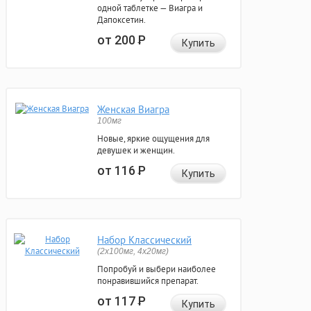
одной таблетке — Виагра и
Дапоксетин.
от 200
Р
Купить
Женская Виагра
100мг
Новые, яркие ощущения для
девушек и женщин.
от 116
Р
Купить
Набор Классический
(2x100мг, 4x20мг)
Попробуй и выбери наиболее
понравившийся препарат.
от 117
Р
Купить