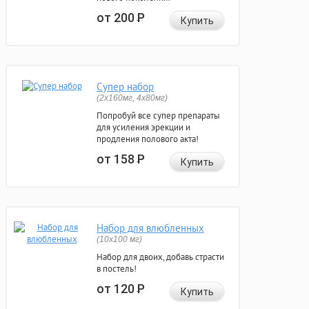
от 200
Р
Купить
Супер набор
(2х160мг, 4х80мг)
Попробуй все супер препараты
для усиления эрекции и
продления полового акта!
от 158
Р
Купить
Набор для влюбленных
(10х100 мг)
Набор для двоих, добавь страсти
в постель!
от 120
Р
Купить