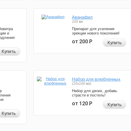
Аванафил
100 мг
Левитра
Препарат для усиления
ции и
эрекции нового поколения!
родления
от 200
Р
Купить
Купить
Набор для влюбленных
(10х100 мг)
р
Набор для двоих, добавь
иления
страсти в постель!
ия
от 120
Р
Купить
Купить