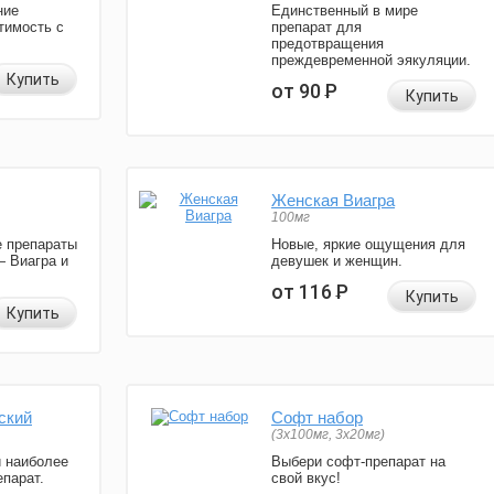
ние
Единственный в мире
тимость с
препарат для
предотвращения
преждевременной эякуляции.
Купить
от 90
Р
Купить
Женская Виагра
100мг
 препараты
Новые, яркие ощущения для
— Виагра и
девушек и женщин.
от 116
Р
Купить
Купить
ский
Софт набор
(3x100мг, 3x20мг)
и наиболее
Выбери софт-препарат на
парат.
свой вкус!