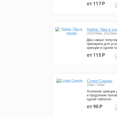
от 117
Р
Набор "Два в од
(10x100мг, 10x20мг
Два самых популя
препарата для уси
эрекции в одном н
от 115
Р
Супер Сиалис
20мг + 60мг
Усиление эрекции 
и продление полов
одной таблетке.
от 90
Р