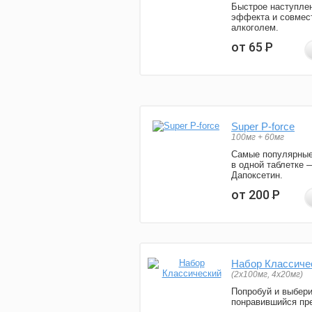
Быстрое наступле
эффекта и совмес
алкоголем.
от 65
Р
Super P-force
100мг + 60мг
Самые популярные
в одной таблетке 
Дапоксетин.
от 200
Р
Набор Классиче
(2x100мг, 4x20мг)
Попробуй и выбер
понравившийся пре