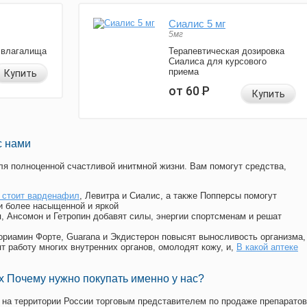
Сиалис 5 мг
5мг
 влагалища
Терапевтическая дозировка
Сиалиса для курсового
приема
Купить
от 60
Р
Купить
с нами
я полноценной счастливой инитмной жизни. Вам помогут средства,
 стоит варденафил
, Левитра и Сиалис, а также Попперсы помогут
и более насыщенной и яркой
п, Ансомон и Гетропин добавят силы, энергии спортсменам и решат
, Мориамин Форте, Guarana и Экдистерон повысят выносливость организма,
т работу многих внутренних органов, омолодят кожу, и,
В какой аптеке
 Почему нужно покупать именно у нас?
на территории России торговым представителем по продаже препаратов