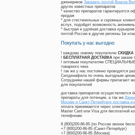
дженериков
Заказать почтой Виагра Ве
других известных препаратов
* качество препаратов гарантируется 
продаж
* для стестинельных и скромных клиент
вслух, подойдет возможность анонимны
* быстрая и удобная доставка курьером
почтой России в другие регионы 1м кла
Покупать у нас выгодно
! каждому новому покупателю
СКИДКА
!
БЕСПЛАТНАЯ ДОСТАВКА
при заказе 
! оптовым покупателям СПЕЦИАЛЬНЫЕ 
товарного чека
! так же у нас постоянно проводятся 
Силденафила по очень выгодным ценам
Cотрудники нашей фирмы прилагают ма
для покупателей
доставка препаратов осуществляется б
препараты для потенции, а так же
Джене
Москве и Санкт-Петербурге доставка к
оплата принимаются через электронные
Master Card или Visa для бесплатной 
телефонам:
8
(800
)200-86-85
(
по России звонок бесп
+7
(800
)200-86-85
(
Санкт-Петербург)
+7
(800
)200-86-85
(
Москва)