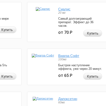
Сиалис
20 мг
в мире
Самый долгоиграющий
препарат. Эффект до 36
часов.
Купить
от 70
Р
Купить
Виагра Софт
100мг
а 5ть
Быстрое наступление
эффекта, уже через 20 минут.
от 65
Р
Купить
Купить
Дапоксетин
60мг