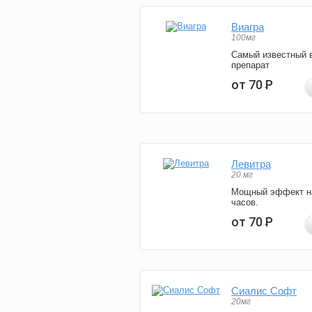
Виагра
100мг
Самый известный 
препарат
от 70
Р
Левитра
20 мг
Мощный эффект н
часов.
от 70
Р
Сиалис Софт
20мг