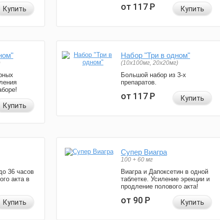
от 117
Р
Купить
Купить
ном"
Набор "Три в одном"
)
(10x100мг, 20x20мг)
рных
Большой набор из 3-х
ления
препаратов.
аборе!
от 117
Р
Купить
Купить
Супер Виагра
100 + 60 мг
до 36 часов
Виагра и Дапоксетин в одной
ого акта в
таблетке. Усиление эрекции и
продление полового акта!
от 90
Р
Купить
Купить