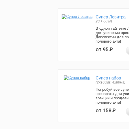
Супер Левитра
20 + 60 мг
В одной таблетке 
для усиления эрек
Дапоксетин для п
полового акта!
от 95
Р
Супер набор
(2х160мг, 4х80мг)
Попробуй все супе
препараты для ус
эрекции и продлен
полового акта!
от 158
Р