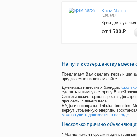
Крем Naron
(100 мг)
Крем для сужения
от 1500
Р
На пути к совершенству вместе 
Предлагаем Вам сделать первый шаг дл
придагаемые на нашем сайте:
Дженерики известных брендов:
Сколько
сделать интимную сторону Вашей жизн
Синтетические гормоны роста
: Динатро
проблемы лишнего веса
БАДы и препараты:
Tribulus terrestris
вернут утраченную энергию, восстановя
можно купить дапоксетин в вологде
.
Несколько причино объясняющих
* Мы являемся первым и единственным 