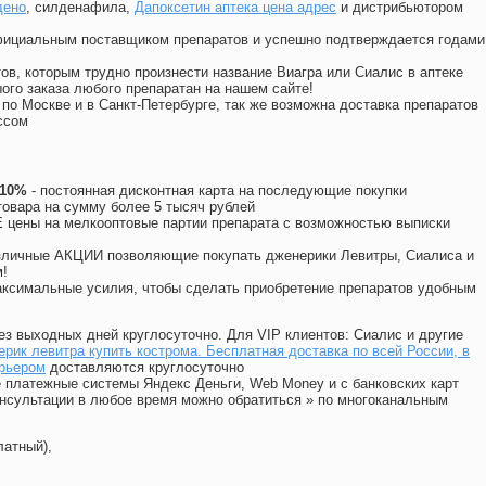
дено
, силденафила
,
Дапоксетин аптека цена адрес
и дистрибьютором
официальным поставщиком препаратов и успешно подтверждается годами
ов, которым трудно произнести название Виагра или Сиалис в аптеке
ого заказа любого препаратан на нашем сайте!
 по Москве и в Санкт-Петербурге, так же возможна доставка препаратов
ссом
 10%
- постоянная дисконтная карта на последующие покупки
товара на сумму более 5 тысяч рублей
цены на мелкооптовые партии препарата с возможностью выписки
различные АКЦИИ позволяющие покупать дженерики Левитры, Сиалиса и
!
ксимальные усилия, чтобы сделать приобретение препаратов удобным
ез выходных дней круглосуточно. Для VIP клиентов: Сиалис и другие
рик левитра купить кострома. Бесплатная доставка по всей России, в
урьером
доставляются круглосуточно
 платежные системы Яндекс Деньги, Web Money и с банковских карт
консультации в любое время можно обратиться
»
по многоканальным
латный),