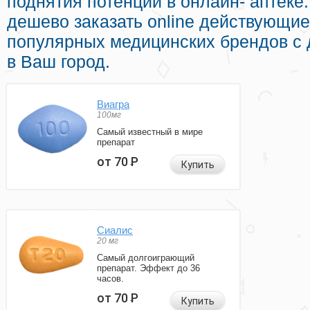
поднятия потенции в онлайн- аптеке
дешево заказать online действующи
популярных медицинских брендов с 
в Ваш город.
Виагра
100мг
Самый известный в мире
препарат
от 70
Р
Купить
Сиалис
20 мг
Самый долгоиграющий
препарат. Эффект до 36
часов.
от 70
Р
Купить