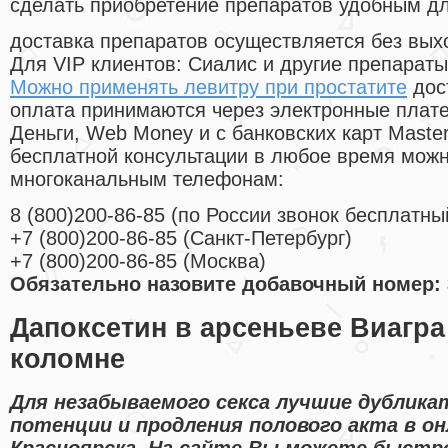
сделать приобретение препаратов удобным д
доставка препаратов осуществляется без вых
Для VIP клиентов: Сиалис и другие препараты
Можно применять левитру при простатите
дос
оплата принимаются через электронные плат
Деньги, Web Money и с банковских карт Master
бесплатной консультации в любое время мож
многоканальным телефонам:
8
(800
)200-86-85
(
по России звонок бесплатны
+7
(800
)200-86-85
(
Санкт-Петербург)
+7
(800
)200-86-85
(
Москва)
Обязательно назовите добавочный номер: 
Дапоксетин в арсеньеве Виагра
коломне
Для незабываемого секса лучшие дублика
потенции и продления полового акта в он
Красноярска. На сайте Вы можете быстро