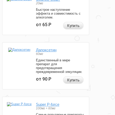
20мг
Быстрое наступление
эффекта и совместимость с
алкоголем.
от 65
Р
Купить
Дапоксетин
60мг
Единственный в мире
препарат для
предотвращения
преждевременной эякуляции.
от 90
Р
Купить
Super P-force
100мг + 60мг
Самые популярные препараты