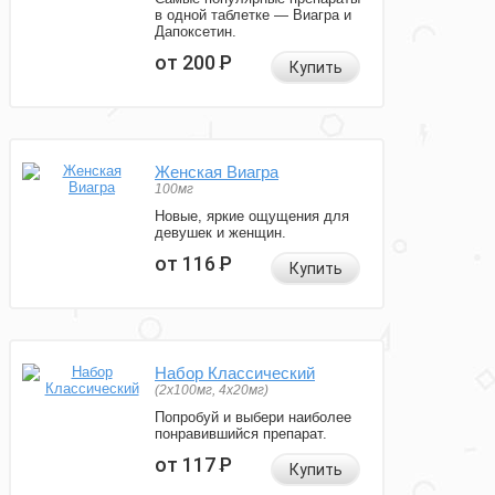
в одной таблетке — Виагра и
Дапоксетин.
от 200
Р
Купить
Женская Виагра
100мг
Новые, яркие ощущения для
девушек и женщин.
от 116
Р
Купить
Набор Классический
(2x100мг, 4x20мг)
Попробуй и выбери наиболее
понравившийся препарат.
от 117
Р
Купить