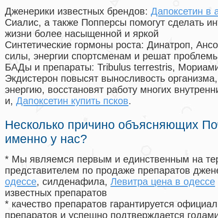
Дженерики известных брендов:
Дапоксетин в 
Сиалис, а также Попперсы помогут сделать и
жизни более насыщенной и яркой
Синтетические гормоны роста
: Динатроп, Анс
силы, энергии спортсменам и решат проблем
БАДы и препараты:
Tribulus terrestris, Мориа
Экдистерон повысят выносливость организма,
энергию, восстановят работу многих внутренн
и,
Дапоксетин купить псков
.
Несколько причино объясняющих По
именно у нас?
* Мы являемся первым и единственным на те
представителем по продаже препаратов дже
одессе
, силденафила
,
Левитра цена в одессе
известных препаратов
* качество препаратов гарантируется офици
препаратов и успешно подтверждается годам