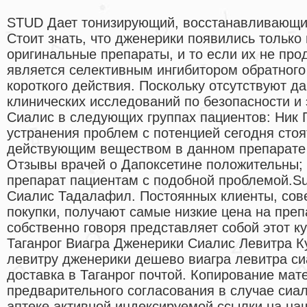
STUD Дает тонизирующий, восстанавливающи
Стоит знать, что дженерики появились только
оригинальные препараты, и то если их не про
является селективным ингибитором обратного
короткого действия. Поскольку отсутствуют 
клинических исследований по безопасности и
Сиалис в следующих группах пациентов: Ник 
устранения проблем с потенцией сегодня сто
действующим веществом в данном препарате
Отзывы врачей о Дапоксетине положительны; 
препарат пациентам с подобной проблемой.SuT
Сиалис Тадалафил. Постоянных клиенты, со
покупки, получают самые низкие цена на преп
собственно говоря представляет собой этот ку
Таганрог Виагра Дженерики Сиалис Левитра Ку
левитру дженерики дешево виагра левитра си
доставка в Таганрог почтой. Копирование мат
предварительного согласования в случае сиал
аптеке активной индексируемой ссылки на на