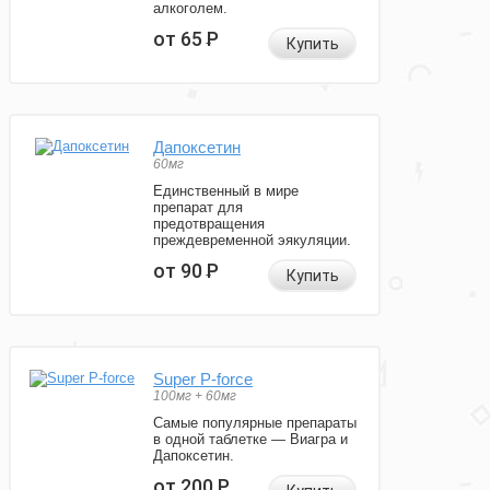
алкоголем.
от 65
Р
Купить
Дапоксетин
60мг
Единственный в мире
препарат для
предотвращения
преждевременной эякуляции.
от 90
Р
Купить
Super P-force
100мг + 60мг
Самые популярные препараты
в одной таблетке — Виагра и
Дапоксетин.
от 200
Р