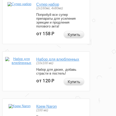
Супер набор
(2х160мг, 4х80мг)
Попробуй все супер
препараты для усиления
эрекции и продления
полового акта!
от 158
Р
Купить
Набор для влюбленных
(10х100 мг)
Набор для двоих, добавь
страсти в постель!
от 120
Р
Купить
Крем Naron
(100 мг)