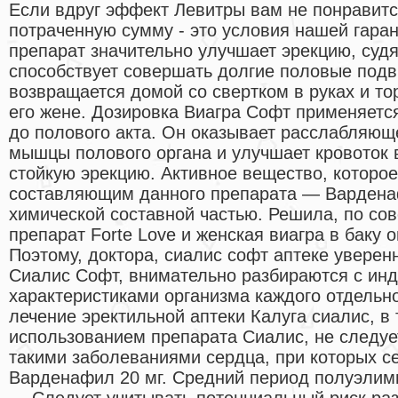
Если вдруг эффект Левитры вам не понравит
потраченную сумму - это условия нашей гаран
препарат значительно улучшает эрекцию, судя
способствует совершать долгие половые подв
возвращается домой со свертком в руках и т
его жене. Дозировка Виагра Софт применяется
до полового акта. Он оказывает расслабляющ
мышцы полового органа и улучшает кровоток в
стойкую эрекцию. Активное вещество, которо
составляющим данного препарата — Вардена
химической составной частью. Решила, по сов
препарат Forte Love и женская виагра в баку 
Поэтому, доктора, сиалис софт аптеке увере
Сиалис Софт, внимательно разбираются с ин
характеристиками организма каждого отдельн
лечение эректильной аптеки Калуга сиалис, в 
использованием препарата Сиалис, не следуе
такими заболеваниями сердца, при которых с
Варденафил 20 мг. Средний период полуэлим
— Следует учитывать потенциальный риск ра