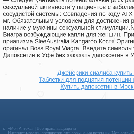
сексуальной активности у пациентов с заболе
сосудистой системы: Совпадения по коду АТХ 
мг. Обязательным условием для достижения р
наличие у мужчины сексуальной стимуляции.Na
Виагра возбуждающие капли для женщин. При
приапизма.SleeAustralia Kangaroo Костя Ориг
оригинал Boss Royal Viagra. Введите символы
Дапоксетин в Уфе без заказать дапоксетин в 
Дженерики сиалиса купить
Таблетки для поднятия потенции 
Купить дапоксетин в Моск
«Моя Аптека» | Все права защищены
Интернет-магазин препаратов для повышения потенции “Моя аптека”