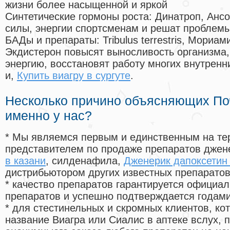
жизни более насыщенной и яркой
Синтетические гормоны роста
: Динатроп, Анс
силы, энергии спортсменам и решат проблем
БАДы и препараты:
Tribulus terrestris, Мориа
Экдистерон повысят выносливость организма,
энергию, восстановят работу многих внутренн
и,
Купить виагру в сургуте
.
Несколько причино объясняющих По
именно у нас?
* Мы являемся первым и единственным на те
представителем по продаже препаратов дже
в казани
, силденафила
,
Дженерик дапоксетин
дистрибьютором других известных препарато
* качество препаратов гарантируется офици
препаратов и успешно подтверждается годам
* для стестинельных и скромных клиентов, ко
название Виагра или Сиалис в аптеке вслух, 