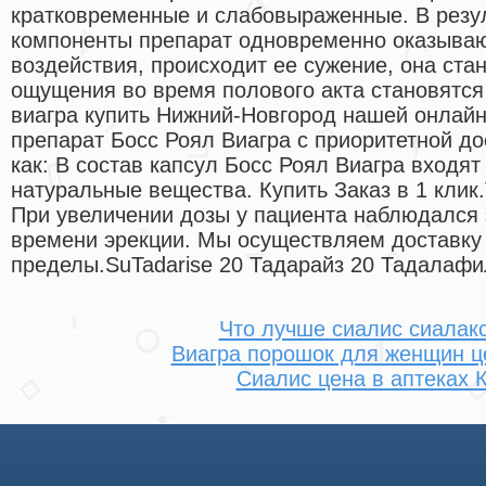
кратковременные и слабовыраженные. В резуль
компоненты препарат одновременно оказываю
воздействия, происходит ее сужение, она стан
ощущения во время полового акта становятся
виагра купить Нижний-Новгород нашей онлайн
препарат Босс Роял Виагра с приоритетной до
как: В состав капсул Босс Роял Виагра входя
натуральные вещества. Купить Заказ в 1 клик.V
При увеличении дозы у пациента наблюдался
времени эрекции. Мы осуществляем доставку п
пределы.SuTadarise 20 Тадарайз 20 Тадалафил
Что лучше сиалис сиалакс
Виагра порошок для женщин ц
Сиалис цена в аптеках 