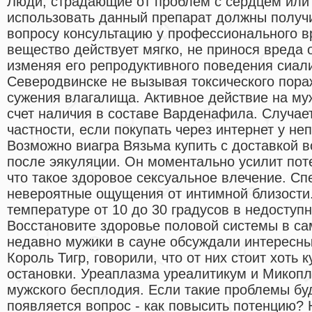
Люди, страдающие от проблем с сердцем или
использовать данный препарат должны получ
вопросу консультацию у профессионального в
вещество действует мягко, не принося вреда 
изменяя его репродуктивного поведения сиали
Северодвинске не вызывая токсического пораж
сужения влагалища. Активное действие на му
счет наличия в составе Варденафила. Случает
частности, если покупать через интернет у не
Возможно виагра Вязьма купить с доставкой 
после эякуляции. Он моментально усилит поте
что такое здоровое сексуальное влечение. Сп
невероятные ощущения от интимной близости
температуре от 10 до 30 градусов в недоступ
Восстановите здоровье половой системы в са
недавно мужики в сауне обсуждали интересны
Король Тигр, говорили, что от них стоит хоть 
остановки. Уреаплазма уреалитикум и Микопл
мужского бесплодия. Если такие проблемы бу
появляется вопрос - как повысить потенцию? 