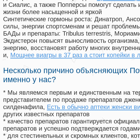
и Сиалис, а также Попперсы помогут сделать
жизни более насыщенной и яркой
Синтетические гормоны роста
: Динатроп, Анс
силы, энергии спортсменам и решат проблем
БАДы и препараты:
Tribulus terrestris, Мориа
Экдистерон повысят выносливость организма,
энергию, восстановят работу многих внутренн
и,
Мощнее виагры в 37 раз а стоит копейки в 
Несколько причино объясняющих По
именно у нас?
* Мы являемся первым и единственным на те
представителем по продаже препаратов дже
силденафила
,
Есть в обычно аптеки женски в
других известных препаратов
* качество препаратов гарантируется офици
препаратов и успешно подтверждается годам
* для стестинельных и скромных клиентов, ко