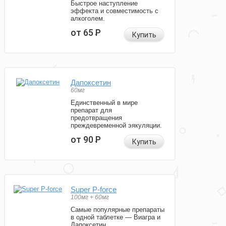
Быстрое наступление
эффекта и совместимость с
алкоголем.
от 65
Р
Купить
Дапоксетин
60мг
Единственный в мире
препарат для
предотвращения
преждевременной эякуляции.
от 90
Р
Купить
Super P-force
100мг + 60мг
Самые популярные препараты
в одной таблетке — Виагра и
Дапоксетин.