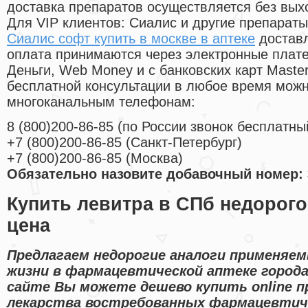
доставка препаратов осуществляется без вых
Для VIP клиентов: Сиалис и другие препараты
Сиалис софт купить в москве в аптеке
доставл
оплата принимаются через электронные плат
Деньги, Web Money и с банковских карт Master
бесплатной консультации в любое время мож
многоканальным телефонам:
8
(800
)200-86-85
(
по России звонок бесплатны
+7
(800
)200-86-85
(
Санкт-Петербург)
+7
(800
)200-86-85
(
Москва)
Обязательно назовите добавочный номер: 
Купить левитра в СПб недорог
цена
Предлагаем недорогие аналоги применяем
жизни в фармацевтической аптеке города
сайте Вы можете дешево купить online п
лекарства востребованных фармацевтич