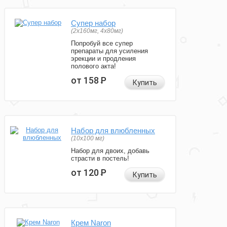
Супер набор
(2х160мг, 4х80мг)
Попробуй все супер
препараты для усиления
эрекции и продления
полового акта!
от 158
Р
Купить
Набор для влюбленных
(10х100 мг)
Набор для двоих, добавь
страсти в постель!
от 120
Р
Купить
Крем Naron