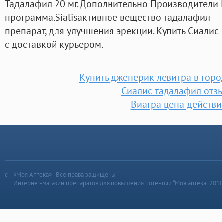
Тадалафил 20 мг. Дополнительно Производители
программа.Sialisактивное вещество тадалафил 
препарат, для улучшения эрекции. Купить Сиалис
с доставкой курьером.
Купить дженерик левитра в горо
Сиалис тадалафил отз
Виагра цена действи
«Моя Аптека» | Все права защищены
Интернет-магазин препаратов для повышения потенции “Моя аптека” 201