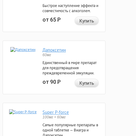
Быстрое наступление эффекта и
совместимость с алкоголем.
от 65
Р
Купить
Дапоксетин
60мг
Единственный в мире препарат
для предотвращения
преждевременной эякуляции.
от 90
Р
Купить
Super P-force
100мг + 60мг
Самые популярные препараты в
одной таблетке — Виагра и
Дапоксетин.