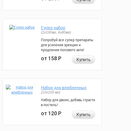
Супер набор
(2х160мг, 4х80мг)
Попробуй все супер препараты
для усиления эрекции и
продления полового акта!
от 158
Р
Купить
Набор для влюбленных
(10х100 мг)
Набор для двоих, добавь страсти
в постель!
от 120
Р
Купить