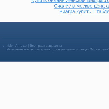
Купить онлайн Женская Виагра У
Сиалис в москве цена а
Виагра купить 1 табле
«Моя Аптека» | Все права защищены
Интернет-магазин препаратов для повышения потенции “Моя аптека”