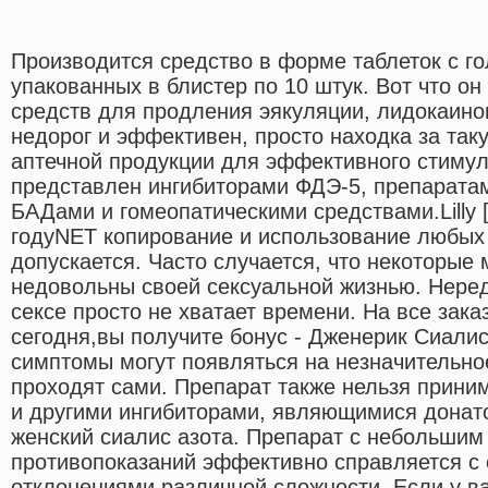
Производится средство в форме таблеток с го
упакованных в блистер по 10 штук. Вот что о
средств для продления эякуляции, лидокаин
недорог и эффективен, просто находка за та
аптечной продукции для эффективного стиму
представлен ингибиторами ФДЭ-5, препаратам
БАДами и гомеопатическими средствами.Lilly 
годуNET копирование и использование любых
допускается. Часто случается, что некоторы
недовольны своей сексуальной жизнью. Неред
сексе просто не хватает времени. На все зака
сегодня,вы получите бонус - Дженерик Сиалис
симптомы могут появляться на незначительно
проходят сами. Препарат также нельзя прини
и другими ингибиторами, являющимися донат
женский сиалис азота. Препарат с небольшим
противопоказаний эффективно справляется с
отклонениями различной сложности. Если у в