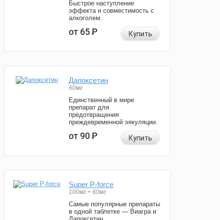
Быстрое наступление
эффекта и совместимость с
алкоголем.
от 65
Р
Купить
Дапоксетин
60мг
Единственный в мире
препарат для
предотвращения
преждевременной эякуляции.
от 90
Р
Купить
Super P-force
100мг + 60мг
Самые популярные препараты
в одной таблетке — Виагра и
Дапоксетин.