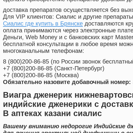
доставка препаратов осуществляется без вых
Для VIP клиентов: Сиалис и другие препараты
Сиалис где купить в Брянске
доставляются кр
оплата принимаются через электронные плат
Деньги, Web Money и с банковских карт Master
бесплатной консультации в любое время мож
многоканальным телефонам:
8
(800
)200-86-85
(
по России звонок бесплатны
+7
(800
)200-86-85
(
Санкт-Петербург)
+7
(800
)200-86-85
(
Москва)
Обязательно назовите добавочный номер: 
Виагра дженерик нижневартовс
индийские дженерики с доставк
В аптеках казани сиалис
Вашему вниманию недорогие Индийские д
для лечения эректильной дисфункции в он