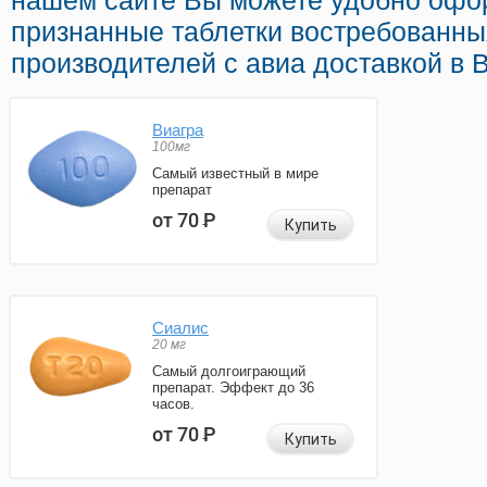
нашем сайте Вы можете удобно офо
признанные таблетки востребованны
производителей с авиа доставкой в 
Виагра
100мг
Самый известный в мире
препарат
от 70
Р
Купить
Сиалис
20 мг
Самый долгоиграющий
препарат. Эффект до 36
часов.
от 70
Р
Купить