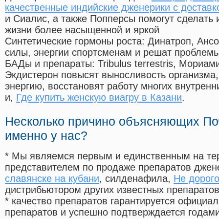
качественные индийские дженерики с доставк
и Сиалис, а также Попперсы помогут сделать
жизни более насыщенной и яркой
Синтетические гормоны роста
: Динатроп, Анс
силы, энергии спортсменам и решат проблем
БАДы и препараты:
Tribulus terrestris, Мориа
Экдистерон повысят выносливость организма,
энергию, восстановят работу многих внутренн
и,
Где купить женскую виагру в Казани
.
Несколько причино объясняющих По
именно у нас?
* Мы являемся первым и единственным на те
представителем по продаже препаратов дже
славянске на кубани
, силденафила
,
Не дорого
дистрибьютором других известных препарато
* качество препаратов гарантируется офици
препаратов и успешно подтверждается годам