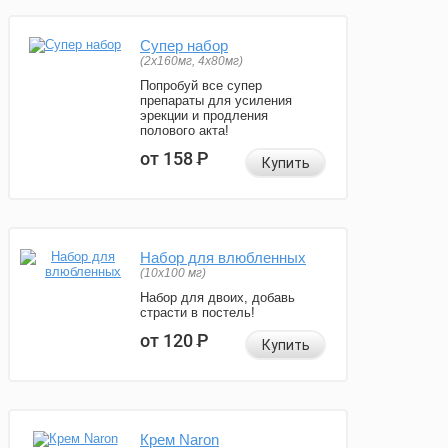
Супер набор
(2х160мг, 4х80мг)
Попробуй все супер
препараты для усиления
эрекции и продления
полового акта!
от 158
Р
Купить
Набор для влюбленных
(10х100 мг)
Набор для двоих, добавь
страсти в постель!
от 120
Р
Купить
Крем Naron