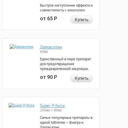
Быстрое наступление эффекта и
совместимость с алкоголем.
от 65
Р
Купить
Дапоксетин
60мг
Единственный в мире препарат
для предотвращения
преждевременной эякуляции.
от 90
Р
Купить
Super P-force
100мг + 60мг
Самые популярные препараты в
одной таблетке — Виагра и
Дапоксетин.