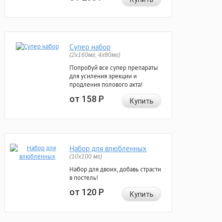
Супер набор
(2х160мг, 4х80мг)
Попробуй все супер препараты
для усиления эрекции и
продления полового акта!
от 158
Р
Купить
Набор для влюбленных
(10х100 мг)
Набор для двоих, добавь страсти
в постель!
от 120
Р
Купить