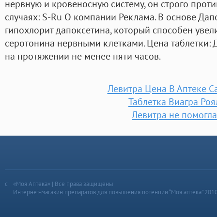
нервную и кровеносную систему, он строго прот
случаях: S-Ru О компании Реклама. В основе Да
гипохлорит дапоксетина, который способен увел
серотонина нервными клетками. Цена таблетки: 
на протяжении не менее пяти часов.
Левитра Цена В Аптеке 
Таблетка Виагра Роя
Левитра не помогла
«Моя Аптека» | Все права защищены
Интернет-магазин препаратов для повышения потенции “Моя аптека” 201