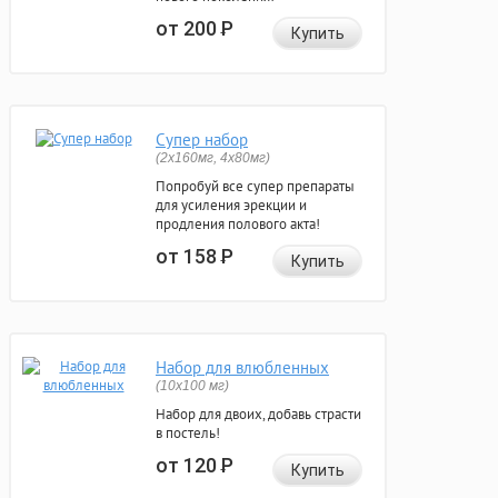
от 200
Р
Купить
Супер набор
(2х160мг, 4х80мг)
Попробуй все супер препараты
для усиления эрекции и
продления полового акта!
от 158
Р
Купить
Набор для влюбленных
(10х100 мг)
Набор для двоих, добавь страсти
в постель!
от 120
Р
Купить