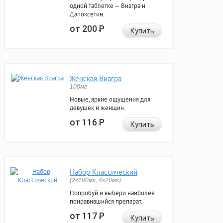
одной таблетке — Виагра и
Дапоксетин.
от 200
Р
Купить
Женская Виагра
100мг
Новые, яркие ощущения для
девушек и женщин.
от 116
Р
Купить
Набор Классический
(2x100мг, 4x20мг)
Попробуй и выбери наиболее
понравившийся препарат.
от 117
Р
Купить