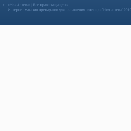
«Моя Аптека» | Все права защищены
Интернет-магазин препаратов для повышения потенции “Моя аптека” 201