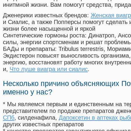
инитмной жизни. Вам помогут средства, прид
Дженерики известных брендов:
Женская виаг
и Сиалис, а также Попперсы помогут сделать
жизни более насыщенной и яркой
Синтетические гормоны роста
: Динатроп, Анс
силы, энергии спортсменам и решат проблем
БАДы и препараты:
Tribulus terrestris, Мориа
Экдистерон повысят выносливость организма,
энергию, восстановят работу многих внутренн
и,
Что луше виагра или сиалис
.
Несколько причино объясняющих По
именно у нас?
* Мы являемся первым и единственным на те
представителем по продаже препаратов дже
СПб
, силденафила
,
Дапоксетин в аптеках рыб
других известных препаратов