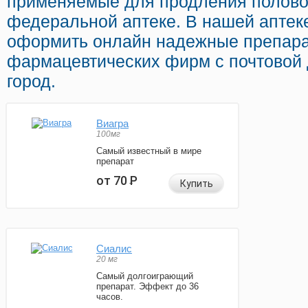
применяемые для продления половог
федеральной аптеке. В нашей аптек
оформить онлайн надежные препара
фармацевтических фирм с почтовой 
город.
Виагра
100мг
Самый известный в мире
препарат
от 70
Р
Купить
Сиалис
20 мг
Самый долгоиграющий
препарат. Эффект до 36
часов.