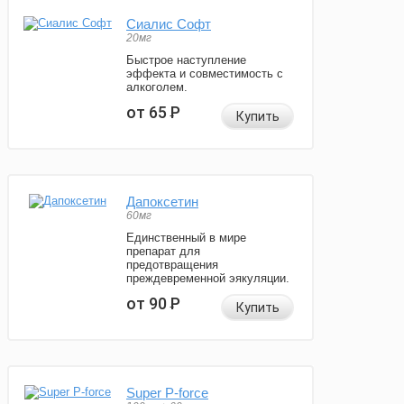
Сиалис Софт
20мг
Быстрое наступление
эффекта и совместимость с
алкоголем.
от 65
Р
Купить
Дапоксетин
60мг
Единственный в мире
препарат для
предотвращения
преждевременной эякуляции.
от 90
Р
Купить
Super P-force