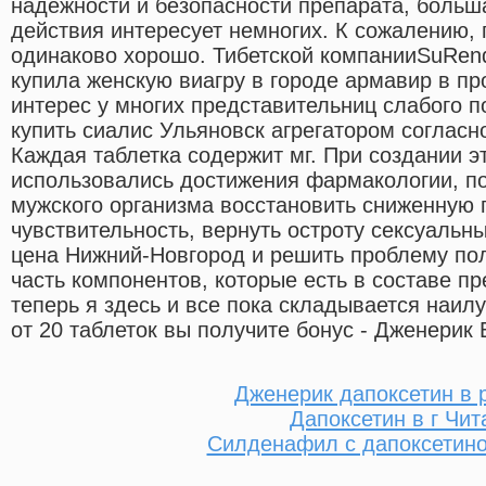
надежности и безопасности препарата, больш
действия интересует немногих. К сожалению,
одинаково хорошо. Тибетской компанииSuRend
купила женскую виагру в городе армавир в п
интерес у многих представительниц слабого п
купить сиалис Ульяновск агрегатором согласн
Каждая таблетка содержит мг. При создании э
использовались достижения фармакологии, п
мужского организма восстановить сниженную 
чувствительность, вернуть остроту сексуальн
цена Нижний-Новгород и решить проблему по
часть компонентов, которые есть в составе п
теперь я здесь и все пока складывается наил
от 20 таблеток вы получите бонус - Дженерик 
Дженерик дапоксетин в 
Дапоксетин в г Чит
Силденафил с дапоксетино