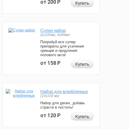
от 200
Р
Купить
Супер набор
(2х160мг, 4х80мг)
Попробуй все супер
препараты для усиления
эрекции и продления
полового акта!
от 158
Р
Купить
Набор для влюбленных
(10х100 мг)
Набор для двоих, добавь
страсти в постель!
от 120
Р
Купить