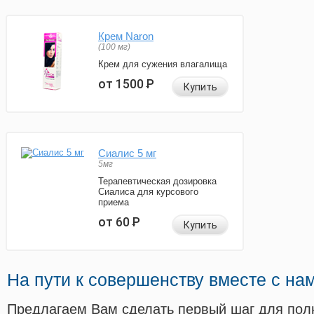
Крем Naron
(100 мг)
Крем для сужения влагалища
от 1500
Р
Купить
Сиалис 5 мг
5мг
Терапевтическая дозировка
Сиалиса для курсового
приема
от 60
Р
Купить
На пути к совершенству вместе с на
Предлагаем Вам сделать первый шаг для пол