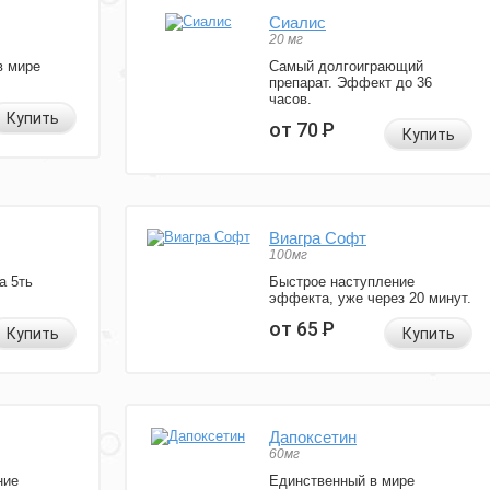
Сиалис
20 мг
в мире
Самый долгоиграющий
препарат. Эффект до 36
часов.
Купить
от 70
Р
Купить
Виагра Софт
100мг
а 5ть
Быстрое наступление
эффекта, уже через 20 минут.
от 65
Р
Купить
Купить
Дапоксетин
60мг
ние
Единственный в мире