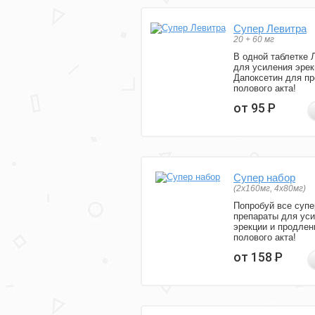
Супер Левитра
20 + 60 мг
В одной таблетке 
для усиления эрек
Дапоксетин для п
полового акта!
от 95
Р
Супер набор
(2х160мг, 4х80мг)
Попробуй все супе
препараты для ус
эрекции и продлен
полового акта!
от 158
Р