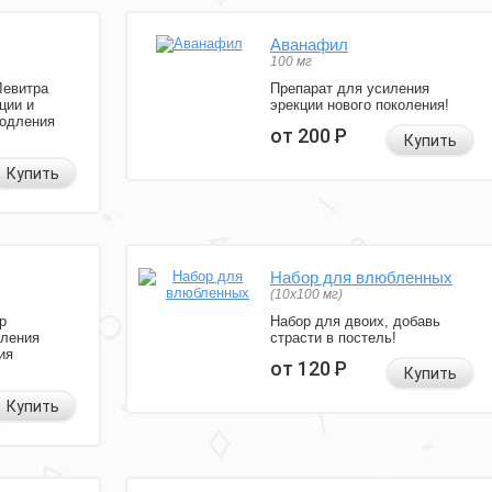
Аванафил
100 мг
Левитра
Препарат для усиления
ции и
эрекции нового поколения!
родления
от 200
Р
Купить
Купить
Набор для влюбленных
(10х100 мг)
р
Набор для двоих, добавь
иления
страсти в постель!
ия
от 120
Р
Купить
Купить