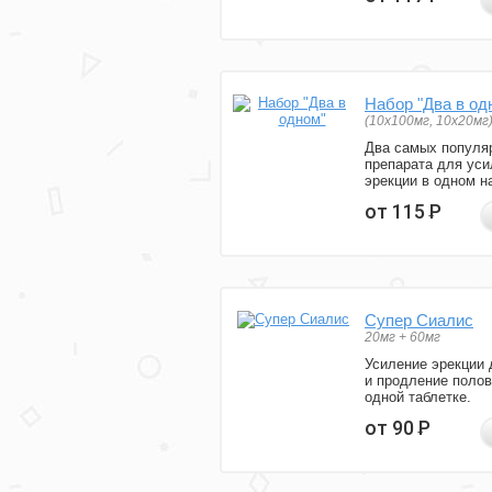
Набор "Два в од
(10x100мг, 10x20мг
Два самых популя
препарата для уси
эрекции в одном н
от 115
Р
Супер Сиалис
20мг + 60мг
Усиление эрекции 
и продление полов
одной таблетке.
от 90
Р