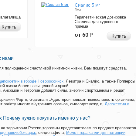
Сиалис 5 мг
5мг
 влагалища
Терапевтическая дозировка
Сиалиса для курсового
приема
Купить
от 60
Р
Купить
с нами
я полноценной счастливой инитмной жизни. Вам помогут средства,
дапоксетин в городе Новороссийск
, Левитра и Сиалис, а также Попперсы
ей жизни более насыщенной и яркой
п, Ансомон и Гетропин добавят силы, энергии спортсменам и решат
, Мориамин Форте, Guarana и Экдистерон повысят выносливость организма,
т работу многих внутренних органов, омолодят кожу, и,
Дапоксетин в
 Почему нужно покупать именно у нас?
на территории России торговым представителем по продаже препаратов
оде новочебоксарск
, силденафила
,
Молот тора капли для потенции