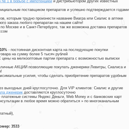
о № 1 в борьбе с импотенцией
и дистрибьютором других известных
официальным поставщиком препаратов и успешно подтверждается годами
ов, которым трудно произнести название Виагра или Сиалис в аптеке
ого заказа любого препаратан на нашем сайте!
 по Москве и в Санкт-Петербурге, так же возможна доставка препаратов
ссом
 10%
- постоянная дисконтная карта на последующие покупки
товара на сумму более 5 тысяч рублей
цены на мелкооптовые партии препарата с возможностью выписки
различные АКЦИИ позволяющие покупать дженерики Левитры, Сиалиса и
!
ксимальные усилия, чтобы сделать приобретение препаратов удобным
ез выходных дней круглосуточно. Для VIP клиентов: Сиалис и другие
пла дженерик
доставляются круглосуточно
 платежные системы Яндекс Деньги, Web Money и с банковских карт
консультации в любое время можно обратиться
»
по многоканальным
латный),
омер: 3533