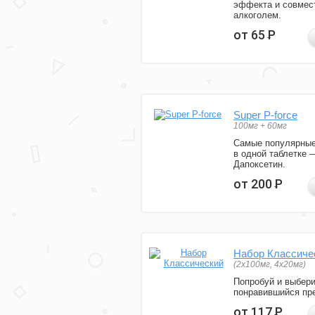
эффекта и совмес
алкоголем.
от 65
Р
Super P-force
100мг + 60мг
Самые популярные
в одной таблетке 
Дапоксетин.
от 200
Р
Набор Классиче
(2x100мг, 4x20мг)
Попробуй и выбер
понравившийся пре
от 117
Р