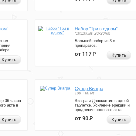
Купить
Купить
ном"
Набор "Три в одном"
)
(10x100мг, 20x20мг)
рных
Большой набор из 3-х
ления
препаратов.
аборе!
от 117
Р
Купить
Купить
Супер Виагра
100 + 60 мг
до 36 часов
Виагра и Дапоксетин в одной
ого акта в
таблетке. Усиление эрекции и
продление полового акта!
от 90
Р
Купить
Купить