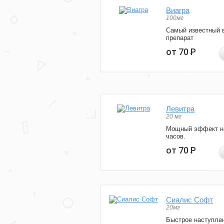
Виагра
100мг
Самый известный 
препарат
от 70
Р
Левитра
20 мг
Мощный эффект н
часов.
от 70
Р
Сиалис Софт
20мг
Быстрое наступле