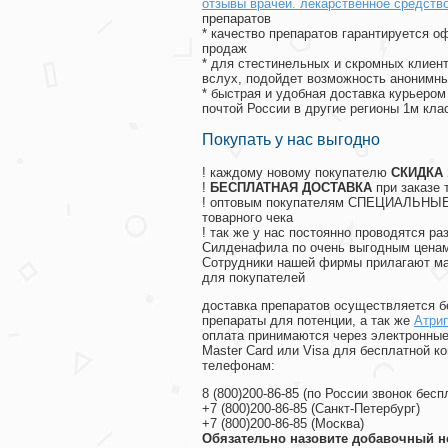
отзывы врачей. лекарственное средств
препаратов
* качество препаратов гарантируется 
продаж
* для стестинельных и скромных клиент
вслух, подойдет возможность анонимны
* быстрая и удобная доставка курьером
почтой России в другие регионы 1м кла
Покупать у нас выгодно
! каждому новому покупателю
СКИДКА
!
БЕСПЛАТНАЯ ДОСТАВКА
при заказе 
! оптовым покупателям СПЕЦИАЛЬНЫЕ 
товарного чека
! так же у нас постоянно проводятся 
Силденафила по очень выгодным ценам
Cотрудники нашей фирмы прилагают ма
для покупателей
доставка препаратов осуществляется б
препараты для потенции, а так же
Атри
оплата принимаются через электронные
Master Card или Visa для бесплатной 
телефонам:
8
(800
)200-86-85
(
по России звонок бесп
+7
(800
)200-86-85
(
Санкт-Петербург)
+7
(800
)200-86-85
(
Москва)
Обязательно назовите добавочный н