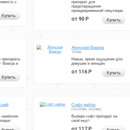
тимость с
препарат для
предотвращения
преждевременной эякуляции.
Купить
от 90
Р
Купить
Женская Виагра
100мг
 препараты
Новые, яркие ощущения для
— Виагра и
девушек и женщин.
от 116
Р
Купить
Купить
ский
Софт набор
(3x100мг, 3x20мг)
и наиболее
Выбери софт-препарат на
парат.
свой вкус!
от 117
Р