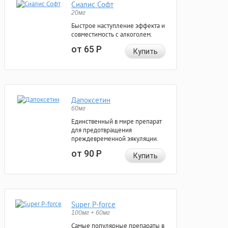
Сиалис Софт
20мг
Быстрое наступление эффекта и
совместимость с алкоголем.
от 65
Р
Купить
Дапоксетин
60мг
Единственный в мире препарат
для предотвращения
преждевременной эякуляции.
от 90
Р
Купить
Super P-force
100мг + 60мг
Самые популярные препараты в