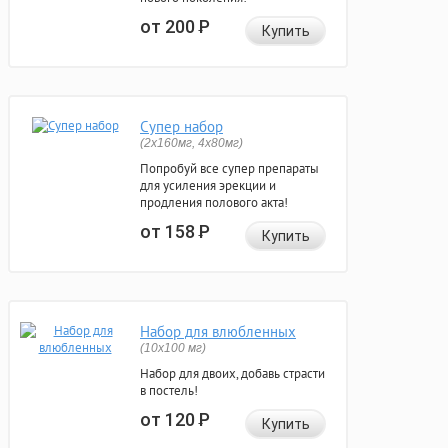
от 200
Р
Купить
Супер набор
(2х160мг, 4х80мг)
Попробуй все супер препараты
для усиления эрекции и
продления полового акта!
от 158
Р
Купить
Набор для влюбленных
(10х100 мг)
Набор для двоих, добавь страсти
в постель!
от 120
Р
Купить