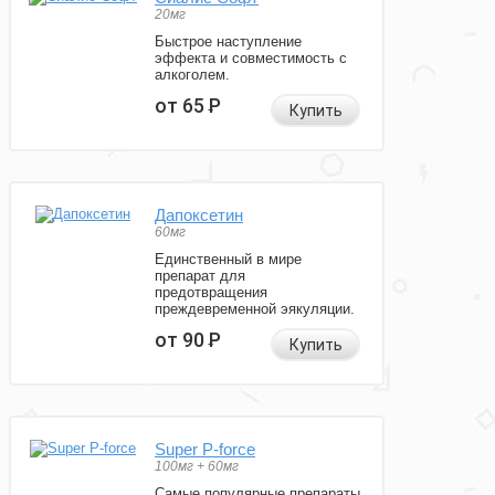
20мг
Быстрое наступление
эффекта и совместимость с
алкоголем.
от 65
Р
Купить
Дапоксетин
60мг
Единственный в мире
препарат для
предотвращения
преждевременной эякуляции.
от 90
Р
Купить
Super P-force
100мг + 60мг
Самые популярные препараты