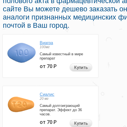
полового акта в фармацевтической а
сайте Вы можете дешево заказать о
аналоги признанных медицинских фи
почтой в Ваш город.
Виагра
100мг
Самый известный в мире
препарат
от 70
Р
Купить
Сиалис
20 мг
Самый долгоиграющий
препарат. Эффект до 36
часов.
от 70
Р
Купить