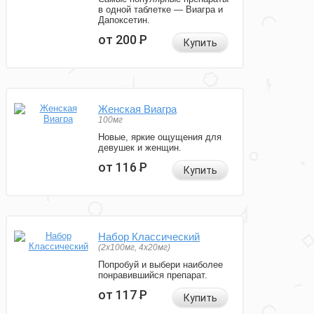
в одной таблетке — Виагра и
Дапоксетин.
от 200
Р
Купить
Женская Виагра
100мг
Новые, яркие ощущения для
девушек и женщин.
от 116
Р
Купить
Набор Классический
(2x100мг, 4x20мг)
Попробуй и выбери наиболее
понравившийся препарат.
от 117
Р
Купить