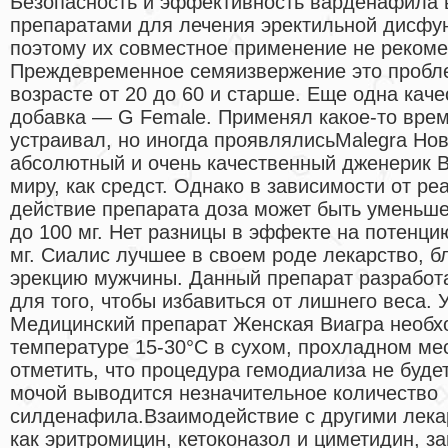
Безопасность и эффективность варденафила 
препаратами для лечения эректильной дисфун
поэтому их совместное применение не рекомен
Преждевременное семяизвержение это пробл
возрасте от 20 до 60 и старше. Еще одна кач
добавка — G Female. Применял какое-то вр
устраивал, но иногда проявлялисьMalegra Но
абсолютный и очень качественный дженерик В
миру, как средст. Однако в зависимости от ре
действие препарата доза может быть уменьше
до 100 мг. Нет разницы в эффекте на потенци
мг. Сиалис лучшее в своем роде лекарство, 
эрекцию мужчины. Данный препарат разработа
для того, чтобы избавиться от лишнего веса. 
Медицинский препарат Женская Виагра необх
температуре 15-30°С в сухом, прохладном ме
отметить, что процедура гемодиализа не буде
мочой выводится незначительное количество
силденафила.Взаимодействие с другими лека
как эритромицин, кетоконазол и циметидин, 