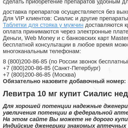
сделать приобретение препаратов удобным д
доставка препаратов осуществляется без вых
Для VIP клиентов: Сиалис и другие препараты
Таблетки для стояка у мужчин
доставляются к
оплата принимаются через электронные плат
Деньги, Web Money и с банковских карт Master
бесплатной консультации в любое время мож
многоканальным телефонам:
8
(800
)200-86-85
(
по России звонок бесплатны
+7
(800
)200-86-85
(
Санкт-Петербург)
+7
(800
)200-86-85
(
Москва)
Обязательно назовите добавочный номер: 
Левитра 10 мг купит Сиалис нед
Для хорошей потенции надежные дженери
увеличения потенции в федеральной апте
На этом сайте Вы можете не дорого куп
Индийские дженерики знакомых аптечных 