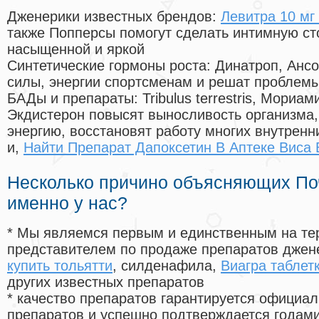
Дженерики известных брендов:
Левитра 10 мг 
также Попперсы помогут сделать интимную с
насыщенной и яркой
Синтетические гормоны роста
: Динатроп, Анс
силы, энергии спортсменам и решат проблем
БАДы и препараты:
Tribulus terrestris, Мориа
Экдистерон повысят выносливость организма,
энергию, восстановят работу многих внутренн
и,
Найти Препарат Дапоксетин В Аптеке Виса 
Несколько причино объясняющих По
именно у нас?
* Мы являемся первым и единственным на те
представителем по продаже препаратов дже
купить тольятти
, силденафила
,
Виагра таблет
других известных препаратов
* качество препаратов гарантируется офици
препаратов и успешно подтверждается годам