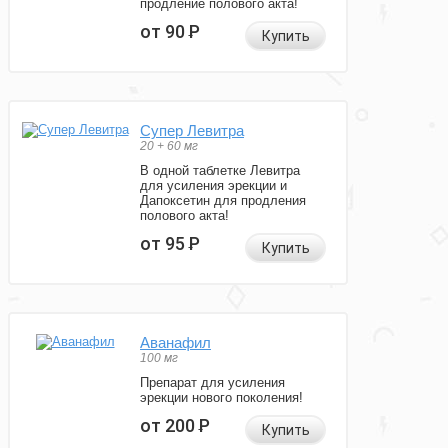
продление полового акта!
от 90
Р
Купить
Супер Левитра
20 + 60 мг
В одной таблетке Левитра
для усиления эрекции и
Дапоксетин для продления
полового акта!
от 95
Р
Купить
Аванафил
100 мг
Препарат для усиления
эрекции нового поколения!
от 200
Р
Купить