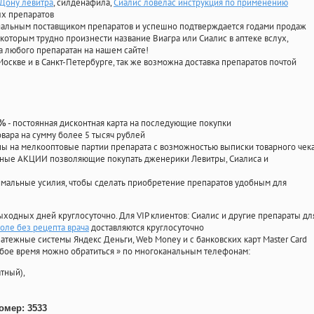
-Дону левитра
, силденафила
,
Сиалис ловелас инструкция по применению
ых препаратов
циальным поставщиком препаратов и успешно подтверждается годами продаж
 которым трудно произнести название Виагра или Сиалис в аптеке вслух,
 любого препаратан на нашем сайте!
Москве и в Санкт-Петербурге, так же возможна доставка препаратов почтой
- постоянная дисконтная карта на последующие покупки
0%
овара на сумму более 5 тысяч рублей
 на мелкооптовые партии препарата с возможностью выписки товарного чек
личные АКЦИИ позволяющие покупать дженерики Левитры, Сиалиса и
мальные усилия, чтобы сделать приобретение препаратов удобным для
ыходных дней круглосуточно. Для VIP клиентов: Сиалис и другие препараты дл
 оле без рецепта врача
доставляются круглосуточно
атежные системы Яндекс Деньги, Web Money и с банковских карт Master Card
юбое время можно обратиться
»
по многоканальным телефонам:
тный),
омер: 3533