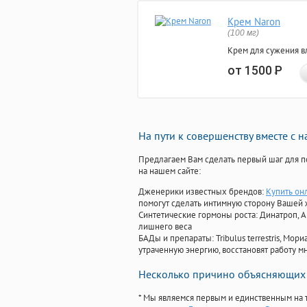
Крем Naron
(100 мг)
Крем для сужения в
от 1500
Р
На пути к совершенству вместе с 
Предлагаем Вам сделать первый шаг для п
на нашем сайте:
Дженерики известных брендов:
Купить он
помогут сделать интимную сторону Вашей
Синтетические гормоны роста
: Динатроп, 
лишнего веса
БАДы и препараты:
Tribulus terrestris, М
утраченную энергию, восстановят работу мн
Несколько причино объясняющих 
* Мы являемся первым и единственным на 