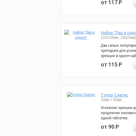
от 117
Р
Набор "Два в одн
(10x100мг, 10x20мг
Два самых популяр
препарата для усил
эрекции в одном на
от 115
Р
Супер Сиалис
20мг + 60мг
Усиление эрекции до
продление полового
одной таблетке.
от 90
Р