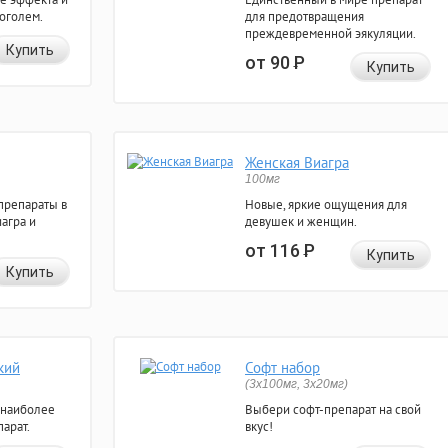
коголем.
для предотвращения
преждевременной эякуляции.
Купить
от 90
Р
Купить
Женская Виагра
100мг
препараты в
Новые, яркие ощущения для
агра и
девушек и женщин.
от 116
Р
Купить
Купить
кий
Софт набор
(3x100мг, 3x20мг)
 наиболее
Выбери софт-препарат на свой
арат.
вкус!