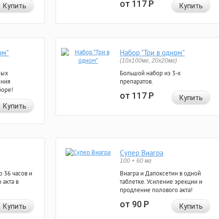
от 117
Р
Купить
Купить
ом"
Набор "Три в одном"
)
(10x100мг, 20x20мг)
ных
Большой набор из 3-х
ения
препаратов.
боре!
от 117
Р
Купить
Купить
Супер Виагра
100 + 60 мг
 36 часов и
Виагра и Дапоксетин в одной
 акта в
таблетке. Усиление эрекции и
продление полового акта!
от 90
Р
Купить
Купить