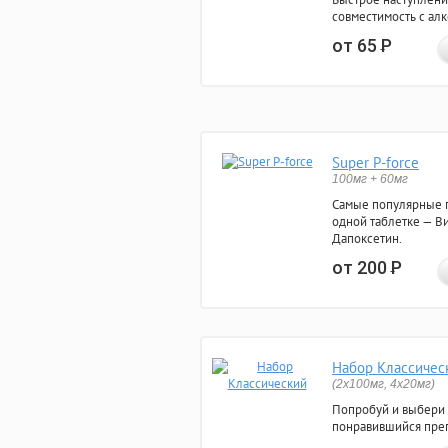
совместимость с ал
от 65
Р
Super P-force
100мг + 60мг
Самые популярные 
одной таблетке — Ви
Дапоксетин.
от 200
Р
Набор Классичес
(2x100мг, 4x20мг)
Попробуй и выбери
понравившийся преп