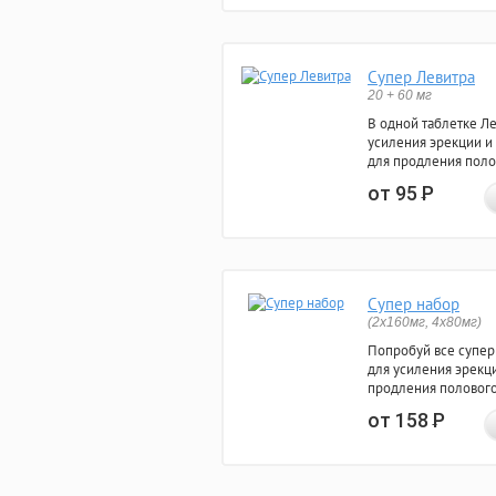
Супер Левитра
20 + 60 мг
В одной таблетке Л
усиления эрекции и
для продления поло
от 95
Р
Супер набор
(2х160мг, 4х80мг)
Попробуй все супер
для усиления эрекц
продления полового
от 158
Р