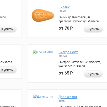
Сиалис
20 мг
мире
Самый долгоиграющий
препарат. Эффект до 36 часов.
от 70
Р
Купить
Купить
Виагра Софт
100мг
ть часов.
Быстрое наступление эффекта,
уже через 20 минут.
Купить
от 65
Р
Купить
Дапоксетин
60мг
е эффекта и
Единственный в мире препарат