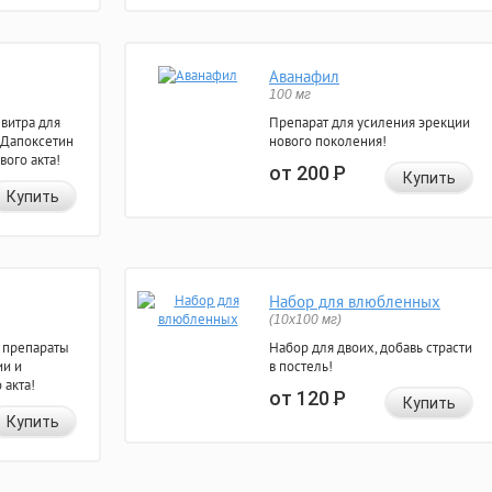
Аванафил
100 мг
евитра для
Препарат для усиления эрекции
 Дапоксетин
нового поколения!
вого акта!
от 200
Р
Купить
Купить
Набор для влюбленных
(10х100 мг)
 препараты
Набор для двоих, добавь страсти
ии и
в постель!
 акта!
от 120
Р
Купить
Купить