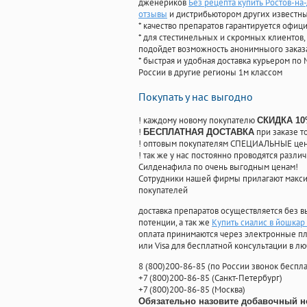
дженериков
Без рецепта купить Ростов-на
отзывы
и дистрибьютором других известн
* качество препаратов гарантируется офи
* для стестинельных и скромных клиентов,
подойдет возможность анонимныого заказа
* быстрая и удобная доставка курьером по 
России в другие регионы 1м классом
Покупать у нас выгодно
! каждому новому покупателю
СКИДКА 1
!
при заказе т
БЕСПЛАТНАЯ ДОСТАВКА
! оптовым покупателям СПЕЦИАЛЬНЫЕ цены
! так же у нас постоянно проводятся раз
Силденафила по очень выгодным ценам!
Cотрудники нашей фирмы прилагают макси
покупателей
доставка препаратов осуществляется без в
потенции, а так же
Купить сиалис в йошкар
оплата принимаются через электронные пл
или Visa для бесплатной консультации в л
8
(800
)200-86-85
(
по России звонок беспла
+7
(800
)200-86-85
(
Санкт-Петербург)
+7
(800
)200-86-85
(
Москва)
Обязательно назовите добавочный н