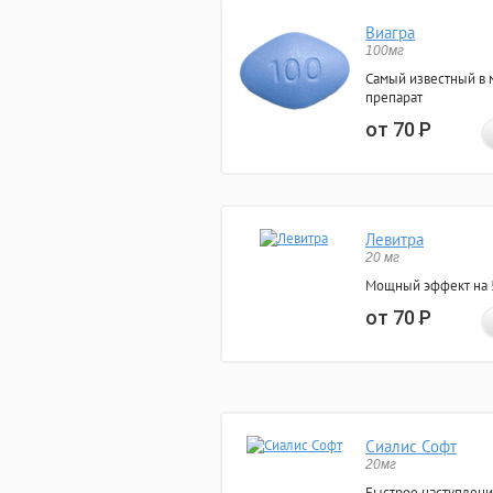
Виагра
100мг
Самый известный в 
препарат
от 70
Р
Левитра
20 мг
Мощный эффект на 5
от 70
Р
Сиалис Софт
20мг
Быстрое наступлени