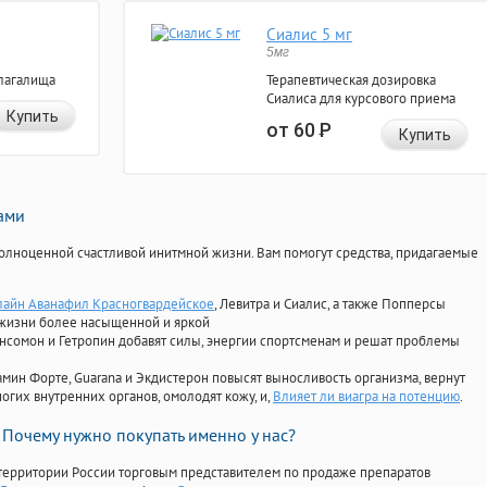
Сиалис 5 мг
5мг
лагалища
Терапевтическая дозировка
Сиалиса для курсового приема
Купить
от 60
Р
Купить
нами
олноценной счастливой инитмной жизни. Вам помогут средства, придагаемые
лайн Аванафил Красногвардейское
, Левитра и Сиалис, а также Попперсы
 жизни более насыщенной и яркой
Ансомон и Гетропин добавят силы, энергии спортсменам и решат проблемы
ориамин Форте, Guarana и Экдистерон повысят выносливость организма, вернут
огих внутренних органов, омолодят кожу, и,
Влияет ли виагра на потенцию
.
Почему нужно покупать именно у нас?
территории России торговым представителем по продаже препаратов