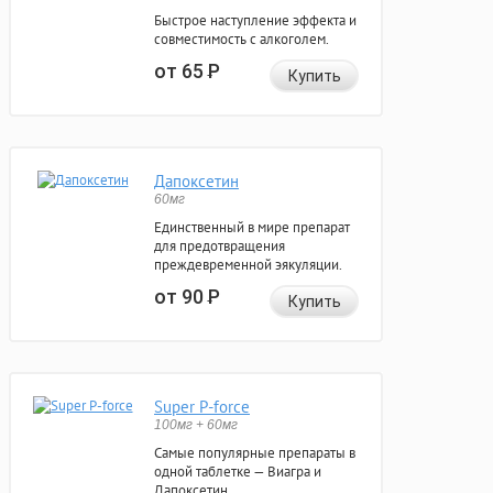
Быстрое наступление эффекта и
совместимость с алкоголем.
от 65
Р
Купить
Дапоксетин
60мг
Единственный в мире препарат
для предотвращения
преждевременной эякуляции.
от 90
Р
Купить
Super P-force
100мг + 60мг
Самые популярные препараты в
одной таблетке — Виагра и
Дапоксетин.