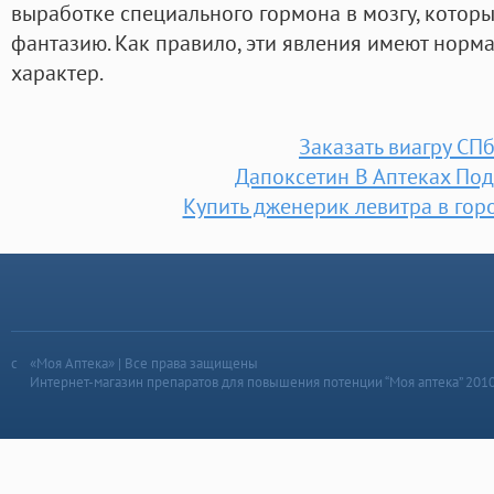
выработке специального гормона в мозгу, которы
фантазию. Как правило, эти явления имеют норм
характер.
Заказать виагру СП
Дапоксетин В Аптеках По
Купить дженерик левитра в гор
«Моя Аптека» | Все права защищены
Интернет-магазин препаратов для повышения потенции “Моя аптека” 201