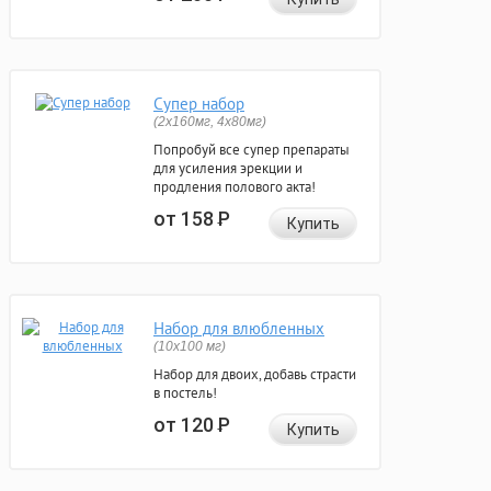
Супер набор
(2х160мг, 4х80мг)
Попробуй все супер препараты
для усиления эрекции и
продления полового акта!
от 158
Р
Купить
Набор для влюбленных
(10х100 мг)
Набор для двоих, добавь страсти
в постель!
от 120
Р
Купить