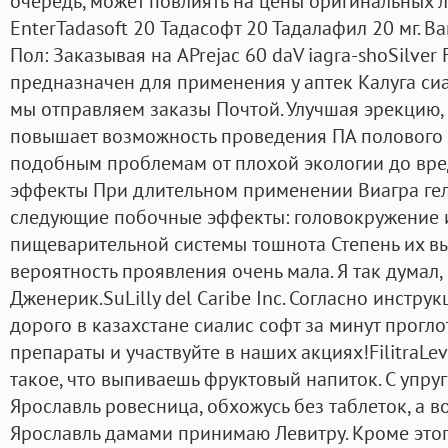
очередь, может повлиять на цены оригинальных л
EnterTadasoft 20 Тадасофт 20 Тадалафил 20 мг. 
Пол: Заказывая на APrejac 60 daV iagra-shoSilver
предназначен для применения у аптек Калуга сиа
мы отправляем заказы Почтой. Улучшая эрекцию,
повышает возможность проведения ПА полового а
подобным проблемам от плохой экологии до вр
эффекты При длительном применении Виагра геля
следующие побочные эффекты: головокружение и
пищеварительной системы тошнота Степень их вы
вероятность проявления очень мала. Я так думал
Дженерик.SuLilly del Caribe Inc. Согласно инстр
дорого в казахстане сиалис софт за минут прогло
препараты и участвуйте в наших акциях!FilitraLe
такое, что выпиваешь фруктовый напиток. С упруг
Ярославль ровесница, обхожусь без таблеток, а в
Ярославль дамами принимаю Левитру. Кроме этог