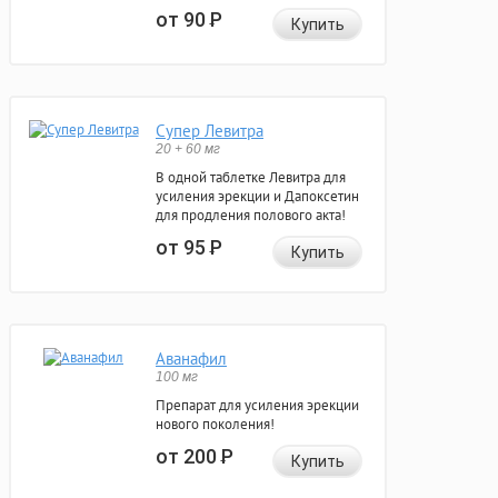
от 90
Р
Купить
Супер Левитра
20 + 60 мг
В одной таблетке Левитра для
усиления эрекции и Дапоксетин
для продления полового акта!
от 95
Р
Купить
Аванафил
100 мг
Препарат для усиления эрекции
нового поколения!
от 200
Р
Купить