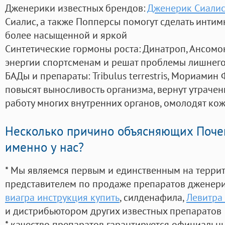
Дженерики известных брендов:
Дженерик Сиалис
Сиалис, а также Попперсы помогут сделать инти
более насыщенной и яркой
Синтетические гормоны роста
: Динатроп, Ансомо
энергии спортсменам и решат проблемы лишнего
БАДы и препараты:
Tribulus terrestris, Мориамин
повысят выносливость организма, вернут утрачен
работу многих внутренних органов, омолодят кожу
Несколько причино объясняющих Поче
именно у нас?
* Мы являемся первым и единственным на терри
представителем по продаже препаратов дженер
виагра инструкция купить
, силденафила
,
Левитра
и дистрибьютором других известных препаратов
* качество препаратов гарантируется официаль