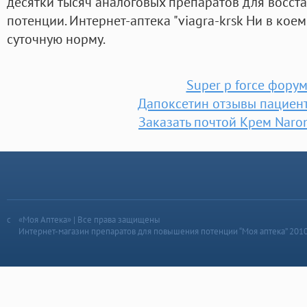
десятки тысяч аналоговых препаратов для восс
потенции. Интернет-аптека "viagra-krsk Ни в кое
суточную норму.
Super p force фору
Дапоксетин отзывы пациен
Заказать почтой Крем Naro
«Моя Аптека» | Все права защищены
Интернет-магазин препаратов для повышения потенции “Моя аптека” 201