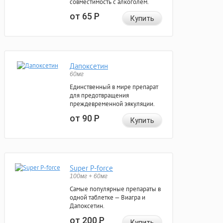
совместимость с алкоголем.
от 65
Р
Купить
Дапоксетин
60мг
Единственный в мире препарат
для предотвращения
преждевременной эякуляции.
от 90
Р
Купить
Super P-force
100мг + 60мг
Самые популярные препараты в
одной таблетке — Виагра и
Дапоксетин.
от 200
Р
Купить