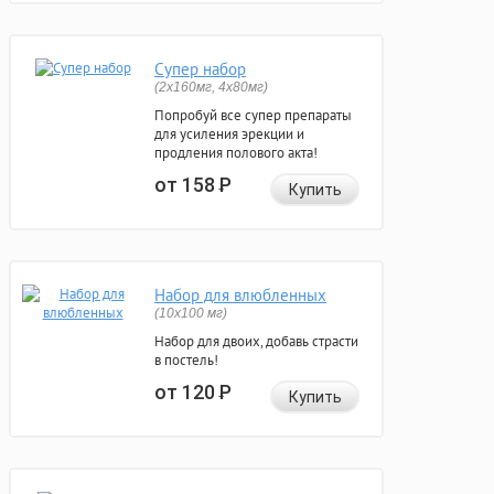
Супер набор
(2х160мг, 4х80мг)
Попробуй все супер препараты
для усиления эрекции и
продления полового акта!
от 158
Р
Купить
Набор для влюбленных
(10х100 мг)
Набор для двоих, добавь страсти
в постель!
от 120
Р
Купить