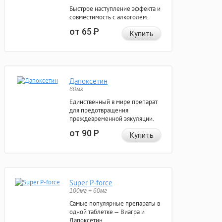
Быстрое наступление эффекта и
совместимость с алкоголем.
от 65
Р
Купить
Дапоксетин
60мг
Единственный в мире препарат
для предотвращения
преждевременной эякуляции.
от 90
Р
Купить
Super P-force
100мг + 60мг
Самые популярные препараты в
одной таблетке — Виагра и
Дапоксетин.