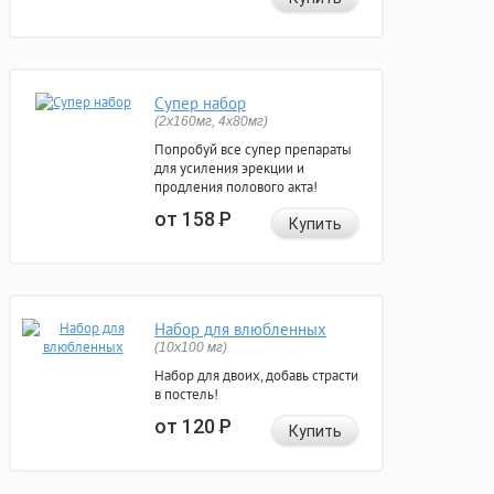
Супер набор
(2х160мг, 4х80мг)
Попробуй все супер препараты
для усиления эрекции и
продления полового акта!
от 158
Р
Купить
Набор для влюбленных
(10х100 мг)
Набор для двоих, добавь страсти
в постель!
от 120
Р
Купить