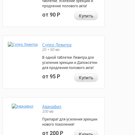
таблетке. Усиление эрекции и
продление полового акта!
от 90
Р
Купить
Супер Левитра
20 + 60 мг
В одной таблетке Левитра для
усиления эрекции и Дапоксетин
для продления полового акта!
от 95
Р
Купить
Аванафил
100 мг
Препарат для усиления эрекции
нового поколения!
от 200
Р
Купить