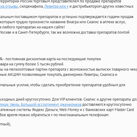
территории России торговым представителем по продаже препаратов
ена отзывы
, силденафила
,
Левитра или v
и дистрибьютором других известных
циальным поставщиком препаратов и успешно подтверждается годами продаж
 которым трудно произнести название Виагра или Сиалис в аптеке вслух,
 любого препаратан на нашем сайте!
Москве и в Санкт-Петербурге, так же возможна доставка препаратов почтой
- постоянная дисконтная карта на последующие покупки
0%
овара на сумму более 5 тысяч рублей
 на мелкооптовые партии препарата с возможностью выписки товарного чек
личные АКЦИИ позволяющие покупать дженерики Левитры, Сиалиса и
мальные усилия, чтобы сделать приобретение препаратов удобным для
ыходных дней круглосуточно. Для VIP клиентов: Сиалис и другие препараты дл
теках тверь. Большой ассортимент дженериков
доставляются круглосуточно
атежные системы Яндекс Деньги, Web Money и с банковских карт Master Card
юбое время можно обратиться
»
по многоканальным телефонам:
тный),