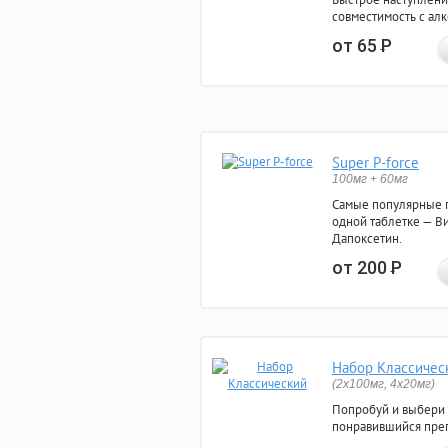
совместимость с ал
от 65
Р
Super P-force
100мг + 60мг
Самые популярные 
одной таблетке — Ви
Дапоксетин.
от 200
Р
Набор Классичес
(2x100мг, 4x20мг)
Попробуй и выбери
понравившийся преп