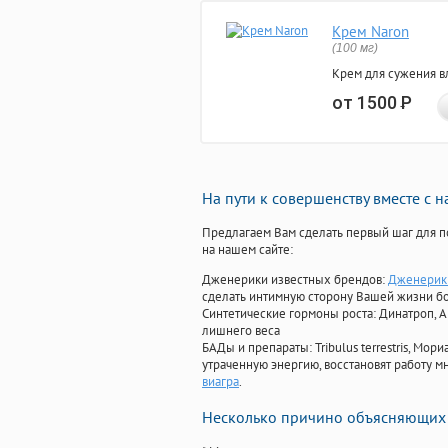
Крем Naron
(100 мг)
Крем для сужения в
от 1500
Р
На пути к совершенству вместе с 
Предлагаем Вам сделать первый шаг для п
на нашем сайте:
Дженерики известных брендов:
Дженерик 
сделать интимную сторону Вашей жизни б
Синтетические гормоны роста
: Динатроп, 
лишнего веса
БАДы и препараты:
Tribulus terrestris, М
утраченную энергию, восстановят работу мн
виагра
.
Несколько причино объясняющих 