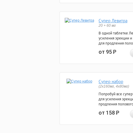
Супер Левитра
20 + 60 мг
В одной таблетке Л
усиления эрекции и
для продления поло
от 95
Р
Супер набор
(2х160мг, 4х80мг)
Попробуй все супер
для усиления эрекц
продления полового
от 158
Р