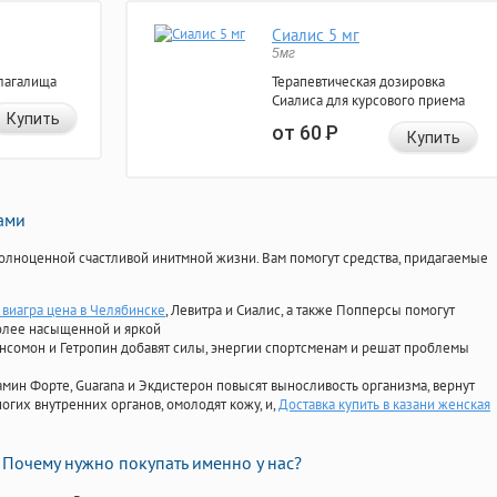
Сиалис 5 мг
5мг
лагалища
Терапевтическая дозировка
Сиалиса для курсового приема
Купить
от 60
Р
Купить
нами
олноценной счастливой инитмной жизни. Вам помогут средства, придагаемые
виагра цена в Челябинске
, Левитра и Сиалис, а также Попперсы помогут
олее насыщенной и яркой
Ансомон и Гетропин добавят силы, энергии спортсменам и решат проблемы
ориамин Форте, Guarana и Экдистерон повысят выносливость организма, вернут
огих внутренних органов, омолодят кожу, и,
Доставка купить в казани женская
Почему нужно покупать именно у нас?