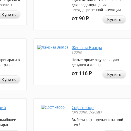
коголем.
для предотвращения
преждевременной эякуляции.
Купить
от 90
Р
Купить
Женская Виагра
100мг
препараты в
Новые, яркие ощущения для
агра и
девушек и женщин.
от 116
Р
Купить
Купить
кий
Софт набор
(3x100мг, 3x20мг)
 наиболее
Выбери софт-препарат на свой
арат.
вкус!