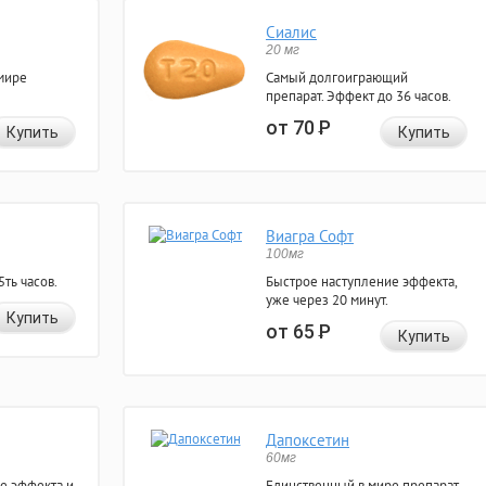
Сиалис
20 мг
мире
Самый долгоиграющий
препарат. Эффект до 36 часов.
от 70
Р
Купить
Купить
Виагра Софт
100мг
ть часов.
Быстрое наступление эффекта,
уже через 20 минут.
Купить
от 65
Р
Купить
Дапоксетин
60мг
е эффекта и
Единственный в мире препарат