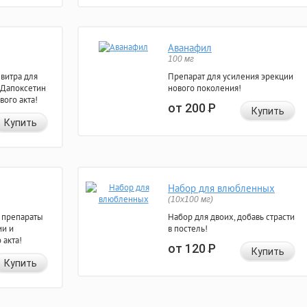
Аванафил
100 мг
евитра для
Препарат для усиления эрекции
 Дапоксетин
нового поколения!
вого акта!
от 200
Р
Купить
Купить
Набор для влюбленных
(10х100 мг)
 препараты
Набор для двоих, добавь страсти
ии и
в постель!
 акта!
от 120
Р
Купить
Купить