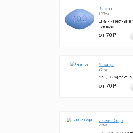
Виагра
100мг
Самый известный в 
препарат
от 70
Р
Левитра
20 мг
Мощный эффект на 5
от 70
Р
Сиалис Софт
20мг
Быстрое наступлени