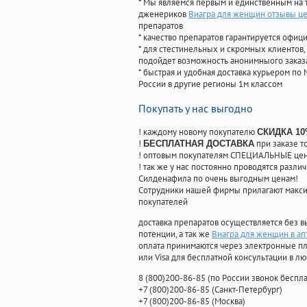
* Мы являемся первым и единственным на 
дженериков
Виагра для женщин отзывы ц
препаратов
* качество препаратов гарантируется офи
* для стестинельных и скромных клиентов,
подойдет возможность анонимныого заказа
* быстрая и удобная доставка курьером по 
России в другие регионы 1м классом
Покупать у нас выгодно
! каждому новому покупателю
СКИДКА 1
!
при заказе т
БЕСПЛАТНАЯ ДОСТАВКА
! оптовым покупателям СПЕЦИАЛЬНЫЕ цены
! так же у нас постоянно проводятся раз
Силденафила по очень выгодным ценам!
Cотрудники нашей фирмы прилагают макси
покупателей
доставка препаратов осуществляется без в
потенции, а так же
Виагра для женщин в ап
оплата принимаются через электронные пл
или Visa для бесплатной консультации в л
8
(800
)200-86-85
(
по России звонок беспла
+7
(800
)200-86-85
(
Санкт-Петербург)
+7
(800
)200-86-85
(
Москва)