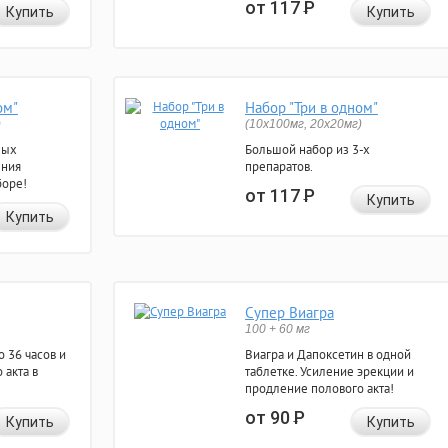
от 117
Р
Купить
Купить
ом"
Набор "Три в одном"
)
(10x100мг, 20x20мг)
ных
Большой набор из 3-х
ения
препаратов.
боре!
от 117
Р
Купить
Купить
Супер Виагра
100 + 60 мг
 36 часов и
Виагра и Дапоксетин в одной
 акта в
таблетке. Усиление эрекции и
продление полового акта!
от 90
Р
Купить
Купить