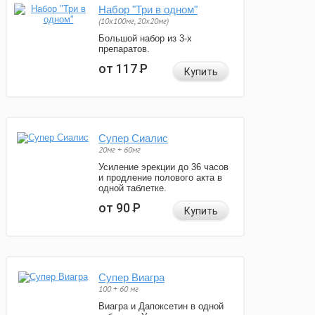
Набор "Три в одном"
(10x100мг, 20x20мг)
Большой набор из 3-х
препаратов.
от 117
Р
Купить
Супер Сиалис
20мг + 60мг
Усиление эрекции до 36 часов
и продление полового акта в
одной таблетке.
от 90
Р
Купить
Супер Виагра
100 + 60 мг
Виагра и Дапоксетин в одной