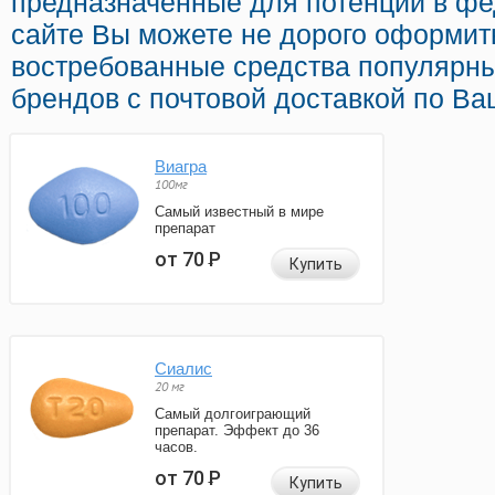
предназначенные для потенции в фе
сайте Вы можете не дорого оформит
востребованные средства популярн
брендов с почтовой доставкой по Ва
Виагра
100мг
Самый известный в мире
препарат
от 70
Р
Купить
Сиалис
20 мг
Самый долгоиграющий
препарат. Эффект до 36
часов.
от 70
Р
Купить