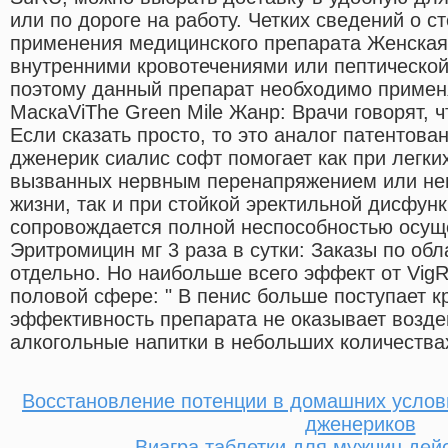
или по дороге на работу. Четких сведений о с
применения медицинского препарата Женская 
внутренними кровотечениями или пептической 
поэтому данный препарат необходимо применя
МаскаViThe Green Mile Жанр: Врачи говорят, ч
Если сказать просто, то это аналог патентова
дженерик сиалис софт помогает как при легки
вызванных нервным перенапряжением или не
жизни, так и при стойкой эректильной дисфунк
сопровождается полной неспособностью осуще
Эритромицин мг 3 раза в сутки: Заказы по об
отдельно. Но наибольше всего эффект от Vig
половой сфере: " В пенис больше поступает к
эффективность препарата не оказывает возде
алкогольные напитки в небольших количества
Восстановление потенции в домашних услов
дженериков
Виагра таблетки для мужчин дей