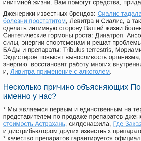
инитмной жизни. Вам помогут средства, прид
Дженерики известных брендов:
Сиалис тадал
болезни простатитом
, Левитра и Сиалис, а т
сделать интимную сторону Вашей жизни боле
Синтетические гормоны роста
: Динатроп, Анс
силы, энергии спортсменам и решат проблем
БАДы и препараты:
Tribulus terrestris, Мориа
Экдистерон повысят выносливость организма,
энергию, восстановят работу многих внутренн
и,
Ливитра применение с алкоголем
.
Несколько причино объясняющих По
именно у нас?
* Мы являемся первым и единственным на те
представителем по продаже препаратов дже
стоимость Астрахань
, силденафила
,
Где Зака
и дистрибьютором других известных препарат
* качество препаратов гарантируется офици