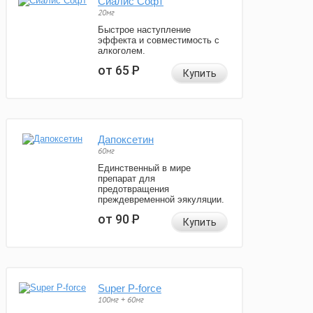
Сиалис Софт
20мг
Быстрое наступление
эффекта и совместимость с
алкоголем.
от 65
Р
Купить
Дапоксетин
60мг
Единственный в мире
препарат для
предотвращения
преждевременной эякуляции.
от 90
Р
Купить
Super P-force
100мг + 60мг