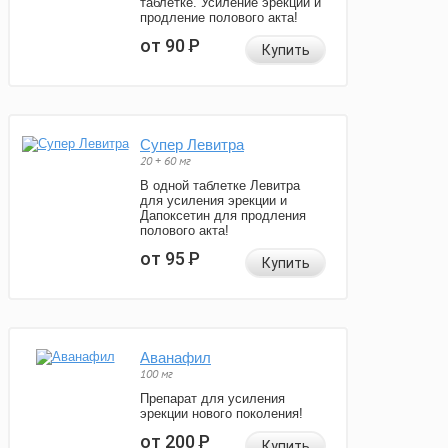
таблетке. Усиление эрекции и
продление полового акта!
от 90
Р
Купить
Супер Левитра
20 + 60 мг
В одной таблетке Левитра
для усиления эрекции и
Дапоксетин для продления
полового акта!
от 95
Р
Купить
Аванафил
100 мг
Препарат для усиления
эрекции нового поколения!
от 200
Р
Купить