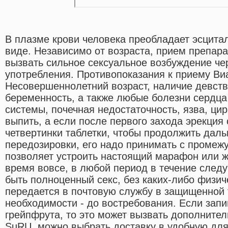
В плазме крови человека преобладает эсцит
виде. Независимо от возраста, прием препар
вызвать сильное сексуальное возбуждение чер
употребления. Противопоказания к приему В
Несовершеннолетний возраст, наличие девст
беременность, а также любые болезни сердца
системы, почечная недостаточность, язва, цир
выпить, а если после первого захода эрекция 
четвертинки таблетки, чтобы продолжить даль
передозировки, его надо принимать с промежу
позволяет устроить настоящий марафон или ж
время вовсе, в любой период в течение след
быть полноценный секс, без каких-либо физич
передается в почтовую службу в защищенной 
необходимости - до востребования. Если запи
грейпфрута, то это может вызвать дополните
SuRU, можно выбрать доставку в удобную для