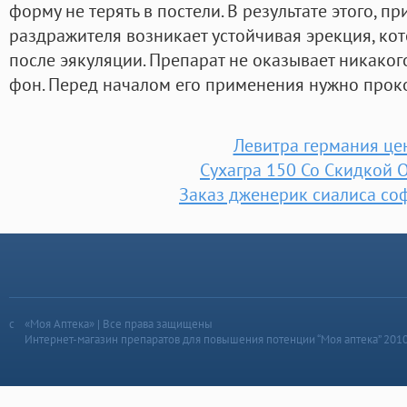
форму не терять в постели. В результате этого, п
раздражителя возникает устойчивая эрекция, ко
после эякуляции. Препарат не оказывает никако
фон. Перед началом его применения нужно проко
Левитра германия це
Сухагра 150 Со Скидкой 
Заказ дженерик сиалиса соф
«Моя Аптека» | Все права защищены
Интернет-магазин препаратов для повышения потенции “Моя аптека” 201