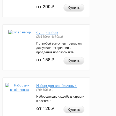
от 200
Р
Купить
Супер набор
(2х160мг, 4х80мг)
Попробуй все супер препараты
для усиления эрекции и
продления полового акта!
от 158
Р
Купить
Набор для влюбленных
(10х100 мг)
Набор для двоих, добавь страсти
в постель!
от 120
Р
Купить