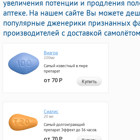
увеличения потенции и продления поло
аптеке. На нашем сайте Вы можете деше
популярные дженерики признанных ф
производителей с доставкой самолётом
Виагра
100мг
Самый известный в мире
препарат
от 70
Р
Купить
Сиалис
20 мг
Самый долгоиграющий
препарат. Эффект до 36 часов.
от 70
Р