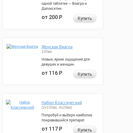
одной таблетке — Виагра и
Дапоксетин.
от 200
Р
Купить
Женская Виагра
100мг
Новые, яркие ощущения для
девушек и женщин.
от 116
Р
Купить
Набор Классический
(2x100мг, 4x20мг)
Попробуй и выбери наиболее
понравившийся препарат.
от 117
Р
Купить