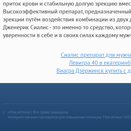
приток крови и стабильную долгую эрекцию вмест
Высокоэффективный препарат, предназначенный 
эрекции путём воздействия комбинации из двух 
Дженерик Сиалис - это именно то средство, кото
уверенности в себе и в своих силах каждому муж
Сиалис препарат для мужч
Левитра 40 в екатеринб
Виагра Дзержинск купить с 
«Моя Аптека» | Все права защищены
Интернет-магазин препаратов для повышения потенции “Моя аптека” 201