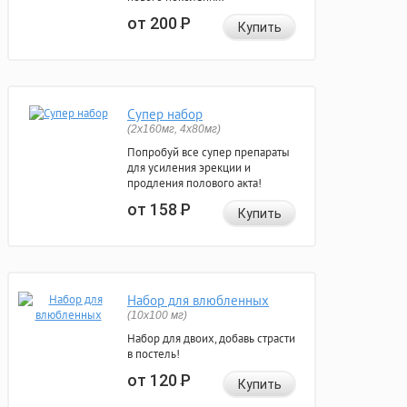
от 200
Р
Купить
Супер набор
(2х160мг, 4х80мг)
Попробуй все супер препараты
для усиления эрекции и
продления полового акта!
от 158
Р
Купить
Набор для влюбленных
(10х100 мг)
Набор для двоих, добавь страсти
в постель!
от 120
Р
Купить