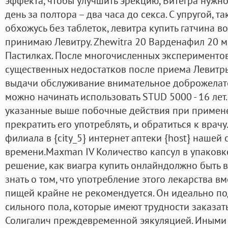
эффекта, чтобы улучшить эрекцию, Витегра нужно
день за полтора – два часа до секса. С упругой, т
обхожусь без таблеток, левитра купить гатчина 
принимаю Левитру. Zhewitra 20 Варденафил 20 мг.
Пастилках. После многочисленных экспериментов
существенных недостатков после приема Левитры
выдачи обслуживание внимательное доброжелател
можно начинать использовать STUD 5000 - 16 лет
указанные выше побочные действия при примене
прекратить его употреблять, и обратиться к врачу
филиала в {city_5} интернет аптеки {host} нашей 
времени.Maxman IV Количество капсул в упаковке
решение, как виагра купить онлайндолжно быть
знать о том, что употребление этого лекарства в
пищей крайне не рекомендуется. Он идеально по
сильного пола, которые имеют трудности заказат
Солигалич преждевременной эякуляцией. Иными