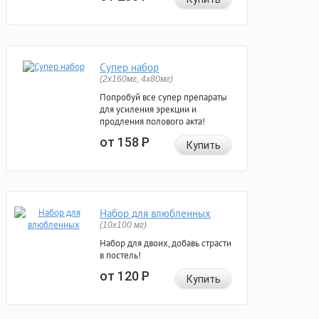
Супер набор
(2х160мг, 4х80мг)
Попробуй все супер препараты
для усиления эрекции и
продления полового акта!
от 158
Р
Купить
Набор для влюбленных
(10х100 мг)
Набор для двоих, добавь страсти
в постель!
от 120
Р
Купить