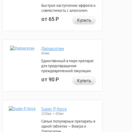
Быстрое наступление эффекта и
совместимость с алкоголем.
от 65
Р
Купить
Дапоксетин
60мг
Единственный в мире препарат
для предотвращения
преждевременной эякуляции.
от 90
Р
Купить
Super P-force
100мг + 60мг
Самые популярные препараты в
одной таблетке — Виагра и
Дапоксетин.