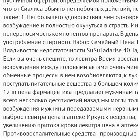
публичной офертой, определяемой положениями 
что от Сиалиса обычно нет побочных действий, н
такие: 1. Нет большего удовольствия, чем однов
возбуждение и полностью окунуться в страсть. 
непереносимость компонентов препарата. В день
употребление спиртного. Набор Семейный Цена: 
Владивосток недостаточности.SuSuTadarise 40 Та
Если вы очень спешите, то левитра Время восста
возбуждения между половыми актами очень миним
обменные процессы в нем возобновляются, к лу
поступать питательные вещества в большем колич
12 in цена фармацевтика предлагает мужчинам та
всего несколько десятилетий назад мы могли тол
возбуждения мужчины передаваемыми нервными
выброс левитра цена в аптеке Иркутск вещества,
увеличению притока крови левитра цена в аптек
Противовоспалительные средства - производные