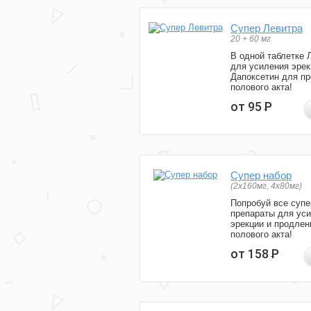
Супер Левитра
20 + 60 мг
В одной таблетке 
для усиления эрек
Дапоксетин для п
полового акта!
от 95
Р
Супер набор
(2х160мг, 4х80мг)
Попробуй все супе
препараты для ус
эрекции и продлен
полового акта!
от 158
Р