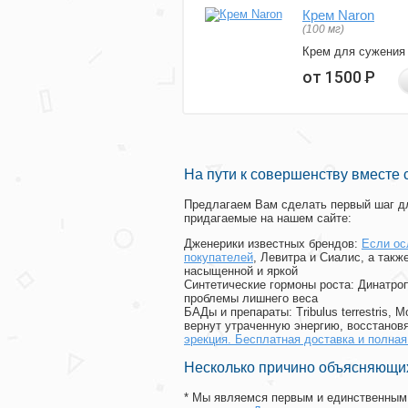
Крем Naron
(100 мг)
Крем для сужения
от 1500
Р
На пути к совершенству вместе 
Предлагаем Вам сделать первый шаг дл
придагаемые на нашем сайте:
Дженерики известных брендов:
Если ос
покупателей
, Левитра и Сиалис, а так
насыщенной и яркой
Синтетические гормоны роста
: Динатро
проблемы лишнего веса
БАДы и препараты:
Tribulus terrestris
вернут утраченную энергию, восстановя
эрекция. Бесплатная доставка и полна
Несколько причино объясняющих
* Мы являемся первым и единственным 