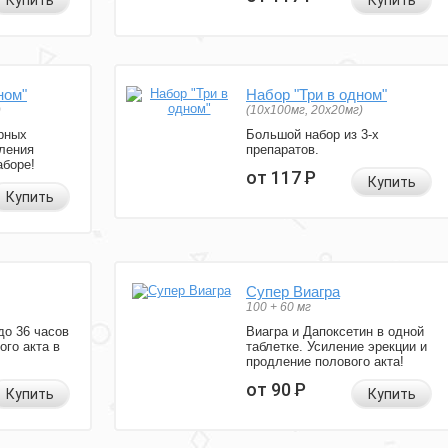
Купить
Купить
ном"
Набор "Три в одном"
)
(10x100мг, 20x20мг)
рных
Большой набор из 3-х
ления
препаратов.
аборе!
от 117
Р
Купить
Купить
Супер Виагра
100 + 60 мг
до 36 часов
Виагра и Дапоксетин в одной
ого акта в
таблетке. Усиление эрекции и
продление полового акта!
от 90
Р
Купить
Купить