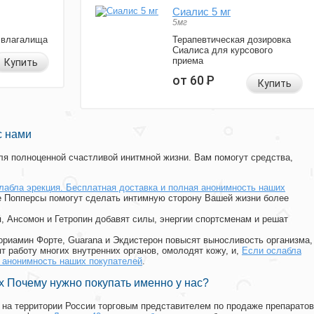
Сиалис 5 мг
5мг
 влагалища
Терапевтическая дозировка
Сиалиса для курсового
приема
Купить
от 60
Р
Купить
с нами
я полноценной счастливой инитмной жизни. Вам помогут средства,
лабла эрекция. Бесплатная доставка и полная анонимность наших
же Попперсы помогут сделать интимную сторону Вашей жизни более
п, Ансомон и Гетропин добавят силы, энергии спортсменам и решат
, Мориамин Форте, Guarana и Экдистерон повысят выносливость организма,
т работу многих внутренних органов, омолодят кожу, и,
Если ослабла
я анонимность наших покупателей
.
 Почему нужно покупать именно у нас?
на территории России торговым представителем по продаже препаратов