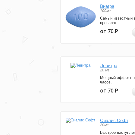
Виагра
100мг
Самый известный 
препарат
от 70
Р
Левитра
20 мг
Мощный эффект н
часов.
от 70
Р
Сиалис Софт
20мг
Быстрое наступле