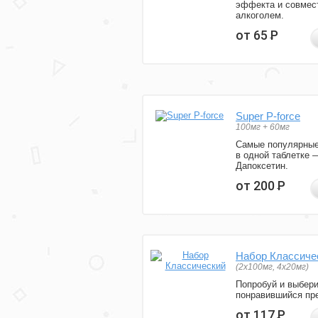
эффекта и совмес
алкоголем.
от 65
Р
Super P-force
100мг + 60мг
Самые популярные
в одной таблетке 
Дапоксетин.
от 200
Р
Набор Классиче
(2x100мг, 4x20мг)
Попробуй и выбер
понравившийся пре
от 117
Р