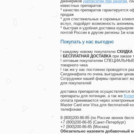
дженериков
Дапоксетин при зачатии
, с
известных препаратов
* качество препаратов гарантируется 
продаж
* для стестинельных и скромных клиент
вслух, подойдет возможность анонимны
* быстрая и удобная доставка курьером
почтой России в другие регионы 1м кла
Покупать у нас выгодно
! каждому новому покупателю
СКИДКА
!
БЕСПЛАТНАЯ ДОСТАВКА
при заказе 
! оптовым покупателям СПЕЦИАЛЬНЫЕ 
товарного чека
! так же у нас постоянно проводятся 
Силденафила по очень выгодным ценам
Cотрудники нашей фирмы прилагают ма
для покупателей
доставка препаратов осуществляется б
препараты для потенции, а так же
Купи
оплата принимаются через электронные
Master Card или Visa для бесплатной 
телефонам:
8
(800
)200-86-85
(
по России звонок бесп
+7
(800
)200-86-85
(
Санкт-Петербург)
+7
(800
)200-86-85
(
Москва)
Обязательно назовите добавочный н