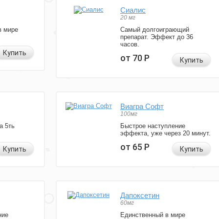
Сиалис
20 мг
в мире
Самый долгоиграющий
препарат. Эффект до 36
часов.
Купить
от 70
Р
Купить
Виагра Софт
100мг
а 5ть
Быстрое наступление
эффекта, уже через 20 минут.
от 65
Р
Купить
Купить
Дапоксетин
60мг
ние
Единственный в мире