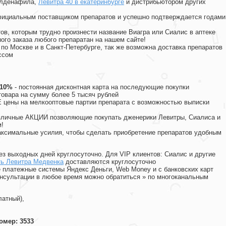
илденафила
,
Левитра 40 в екатеринбурге
и дистрибьютором других
официальным поставщиком препаратов и успешно подтверждается годами
ов, которым трудно произнести название Виагра или Сиалис в аптеке
ого заказа любого препаратан на нашем сайте!
 по Москве и в Санкт-Петербурге, так же возможна доставка препаратов
ссом
 10%
- постоянная дисконтная карта на последующие покупки
товара на сумму более 5 тысяч рублей
цены на мелкооптовые партии препарата с возможностью выписки
различные АКЦИИ позволяющие покупать дженерики Левитры, Сиалиса и
!
ксимальные усилия, чтобы сделать приобретение препаратов удобным
ез выходных дней круглосуточно. Для VIP клиентов: Сиалис и другие
ть Левитра Медвенка
доставляются круглосуточно
 платежные системы Яндекс Деньги, Web Money и с банковских карт
консультации в любое время можно обратиться
»
по многоканальным
латный),
омер: 3533