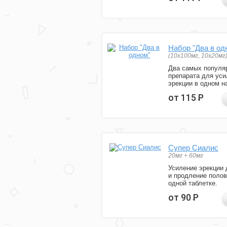
Набор "Два в од
(10x100мг, 10x20мг
Два самых популя
препарата для уси
эрекции в одном н
от 115
Р
Супер Сиалис
20мг + 60мг
Усиление эрекции 
и продление полов
одной таблетке.
от 90
Р