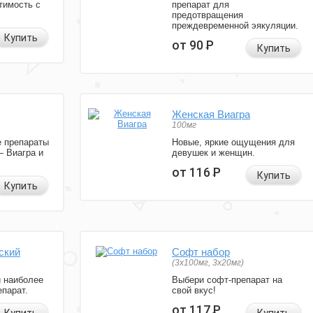
тимость с
препарат для
предотвращения
преждевременной эякуляции.
Купить
от 90
Р
Купить
Женская Виагра
100мг
 препараты
Новые, яркие ощущения для
— Виагра и
девушек и женщин.
от 116
Р
Купить
Купить
ский
Софт набор
(3x100мг, 3x20мг)
и наиболее
Выбери софт-препарат на
парат.
свой вкус!
от 117
Р