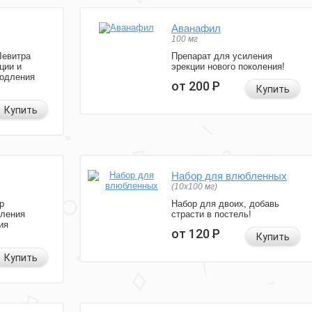
Аванафил
100 мг
Левитра
Препарат для усиления
ции и
эрекции нового поколения!
родления
от 200
Р
Купить
Купить
Набор для влюбленных
(10х100 мг)
р
Набор для двоих, добавь
иления
страсти в постель!
ия
от 120
Р
Купить
Купить