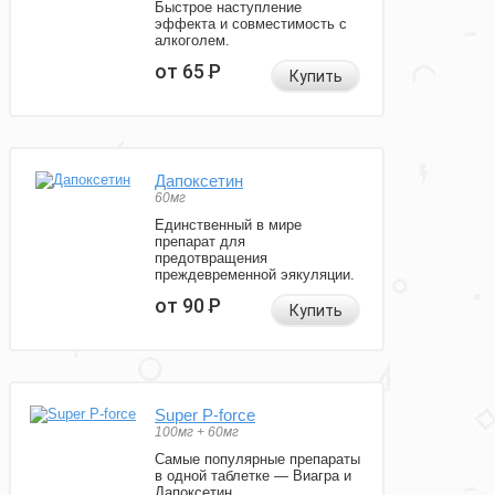
Быстрое наступление
эффекта и совместимость с
алкоголем.
от 65
Р
Купить
Дапоксетин
60мг
Единственный в мире
препарат для
предотвращения
преждевременной эякуляции.
от 90
Р
Купить
Super P-force
100мг + 60мг
Самые популярные препараты
в одной таблетке — Виагра и
Дапоксетин.