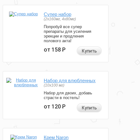
Супер набор
(2х160мг, 4х80мг)
Попробуй все супер
препараты для усиления
эрекции и продления
полового акта!
от 158
Р
Купить
Набор для влюбленных
(10х100 мг)
Набор для двоих, добавь
страсти в постель!
от 120
Р
Купить
Крем Naron