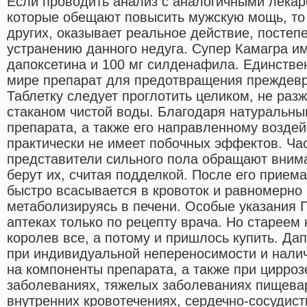
Если проводить анализ с аналогичными лека
которые обещают повысить мужскую мощь, то э
других, оказывает реальное действие, постеп
устранению данного недуга. Супер Камагра им
дапоксетина и 100 мг силденафила. Единстве
мире препарат для предотвращения преждевр
Таблетку следует проглотить целиком, не раз
стаканом чистой воды. Благодаря натуральны
препарата, а также его направленному воздей
практически не имеет побочных эффектов. Ча
представители сильного пола обращают внима
берут их, считая подделкой. После его прие
быстро всасывается в кровоток и равномерно 
метаболизируясь в печени. Особые указания 
аптеках только по рецепту врача. Но стареем
королев все, а потому и пришлось купить. Да
при индивидуальной непереносимости и налич
на компоненты препарата, а также при цирроз
заболеваниях, тяжелых заболеваниях пищева
внутренних кровотечениях, сердечно-сосудист