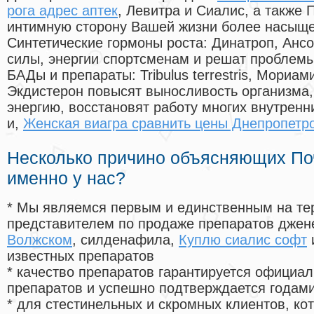
рога адрес аптек
, Левитра и Сиалис, а также
интимную сторону Вашей жизни более насыще
Синтетические гормоны роста
: Динатроп, Анс
силы, энергии спортсменам и решат проблем
БАДы и препараты:
Tribulus terrestris, Мориа
Экдистерон повысят выносливость организма,
энергию, восстановят работу многих внутренн
и,
Женская виагра сравнить цены Днепропетр
Несколько причино объясняющих По
именно у нас?
* Мы являемся первым и единственным на те
представителем по продаже препаратов дже
Волжском
, силденафила
,
Куплю сиалис софт
известных препаратов
* качество препаратов гарантируется офици
препаратов и успешно подтверждается годам
* для стестинельных и скромных клиентов, ко