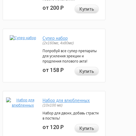
от 200
Р
Купить
Супер набор
(2х160мг, 4х80мг)
Попробуй все супер препараты
для усиления эрекции и
продления полового акта!
от 158
Р
Купить
Набор для влюбленных
(10х100 мг)
Набор для двоих, добавь страсти
в постель!
от 120
Р
Купить