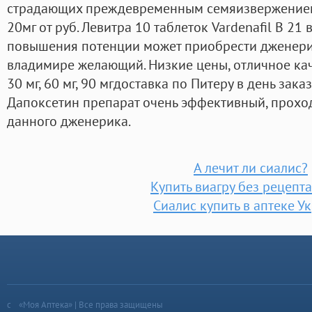
страдающих преждевременным семяизвержением
20мг от руб. Левитра 10 таблеток Vardenafil В 21
повышения потенции может приобрести дженерик
владимире желающий. Низкие цены, отличное ка
30 мг, 60 мг, 90 мгдоставка по Питеру в день зак
Дапоксетин препарат очень эффективный, прохо
данного дженерика.
А лечит ли сиалис?
Купить виагру без рецепт
Сиалис купить в аптеке У
«Моя Аптека» | Все права защищены