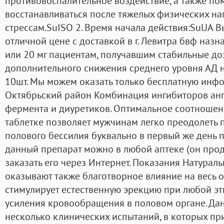
противовоспалительное воздействие, а также по
восстанавливаться после тяжелых физических на
стрессам.SuISO 2. Время начала действия:SuUA В
отличной цене с доставкой в г. Левитра бвф назн
или 20 мг пациентам, получавшим стабильные до
дополнительного снижения среднего уровня АД н
10шт. Мы можем оказать только бесплатную инф
Октябрьский район Комбинация ингибиторов а
фермента и диуретиков. Оптимальное соотношен
таблетке позволяет мужчинам легко преодолеть 
полового бессилия буквально в первый же день п
данный препарат можно в любой аптеке (он прода
заказать его через Интернет. Показания Натурал
оказывают также благотворное влияние на весь 
стимулирует естественную эрекцию при любой эти
усиления кровообращения в половом органе. Да
несколько клинических испытаний, в которых пр