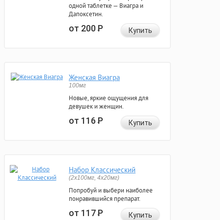
одной таблетке — Виагра и
Дапоксетин.
от 200
Р
Купить
Женская Виагра
100мг
Новые, яркие ощущения для
девушек и женщин.
от 116
Р
Купить
Набор Классический
(2x100мг, 4x20мг)
Попробуй и выбери наиболее
понравившийся препарат.
от 117
Р
Купить