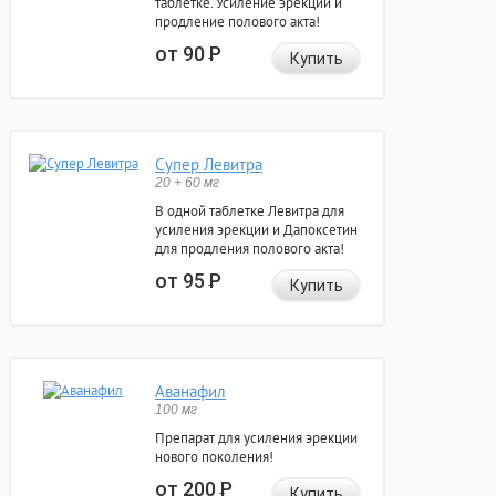
таблетке. Усиление эрекции и
продление полового акта!
от 90
Р
Купить
Супер Левитра
20 + 60 мг
В одной таблетке Левитра для
усиления эрекции и Дапоксетин
для продления полового акта!
от 95
Р
Купить
Аванафил
100 мг
Препарат для усиления эрекции
нового поколения!
от 200
Р
Купить