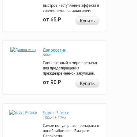
Быстрое наступление эффекта и
совместимость с алкоголем.
от 65
Р
Купить
Дапоксетин
60мг
Единственный в мире препарат
для предотвращения
преждевременной эякуляции.
от 90
Р
Купить
Super P-force
100мг + 60мг
Самые популярные препараты в
одной таблетке — Виагра и
Дапоксетин.