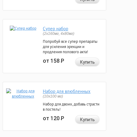
Супер набор
(2х160мг, 4х80мг)
Попробуй все супер препараты
для усиления эрекции и
продления полового акта!
от 158
Р
Купить
Набор для влюбленных
(10х100 мг)
Набор для двоих, добавь страсти
в постель!
от 120
Р
Купить