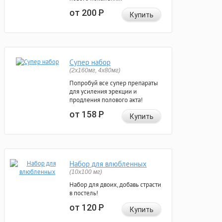
от 200
Р
Купить
Супер набор
(2х160мг, 4х80мг)
Попробуй все супер препараты
для усиления эрекции и
продления полового акта!
от 158
Р
Купить
Набор для влюбленных
(10х100 мг)
Набор для двоих, добавь страсти
в постель!
от 120
Р
Купить