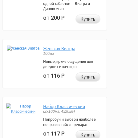
одной таблетке — Виагра и
Дапоксетин.
от 200
Р
Купить
Женская Виагра
100мг
Новые, яркие ощущения для
девушек и женщин.
от 116
Р
Купить
Набор Классический
(2x100мг, 4x20мг)
Попробуй и выбери наиболее
понравившийся препарат.
от 117
Р
Купить